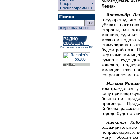
руководитель екат
Спорт
>
Левчак.
Спецпрограммы
>
Александр Лев
государству, что
убивать, насиловат
подробный запрос
стороны, мы хот
мнению, судиться
можно и подавать
стимулировать ак
Поставьте ссылку на РС
будем работать. П
жертвами милицей
сумел в суде док
конечно, подвер
милиции глаз на
сопротивление ока
Максим Яроше
тем гражданам, у
силу приговор су
бесплатно пред
приговора. Пред
Коблова рассказыв
городе будет отлич
Наталья Кобл
расширительны
неправомерных де
могут обратитьс