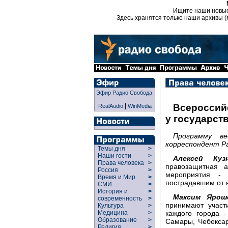
Ищите наши новы
Здесь хранятся только наши архивы (
Эфир Радио Свобода
|
Всероссий
RealAudio
WinMedia
у государст
Программу ве
корреспондент Р
Темы дня
>
Наши гости
>
Алексей Кузн
Права человека
>
правозащитная а
Россия
>
мероприятия - 
Время и Мир
>
пострадавшим от 
СМИ
>
История и
>
Максим Яроше
современность
>
принимают участ
Культура
>
каждого города 
Медицина
>
Образование
>
Самары, Чебоксар
Религия
>