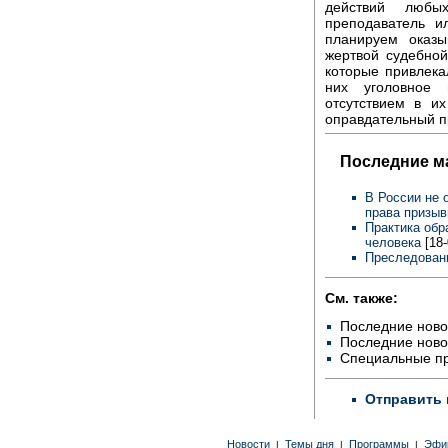
действий любы
преподаватель и
планируем оказ
жертвой судебной
которые привлека
них уголовное
отсутствием в и
оправдательный п
Последние м
В России не 
права призыв
Практика обр
человека
[18
Преследовани
См. также:
Последние ново
Последние ново
Специальные п
Отправить 
Новости
Темы дня
Программы
Эфи
|
|
|