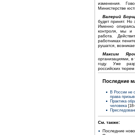
изменения. Гов
Министерстве юст
Валерий Борщ
будет принят. Но
Именно опираясь
контроля, мы и 
работа. Действ
работниках пените
рушатся, возника
Максим Ярош
организациями, в
году. Уже раз
российских тюрем 
Последние м
В России не 
права призыв
Практика обр
человека
[18
Преследовани
См. также:
Последние ново