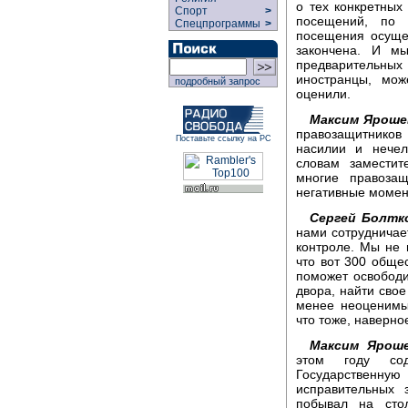
о тех конкретных
Спорт
>
посещений, по 
Спецпрограммы
>
посещения осуще
закончена. И мы
предварительных
иностранцы, мож
подробный запрос
оценили.
Максим Яроше
правозащитников
Поставьте ссылку на РС
насилии и нечел
словам заместит
многие правоза
негативные момен
Сергей Болтк
нами сотрудничает
контроле. Мы не п
что вот 300 общес
поможет освободи
двора, найти свое
менее неоценимы
что тоже, наверно
Максим Яроше
этом году сод
Государственную
исправительных 
побывал на сто