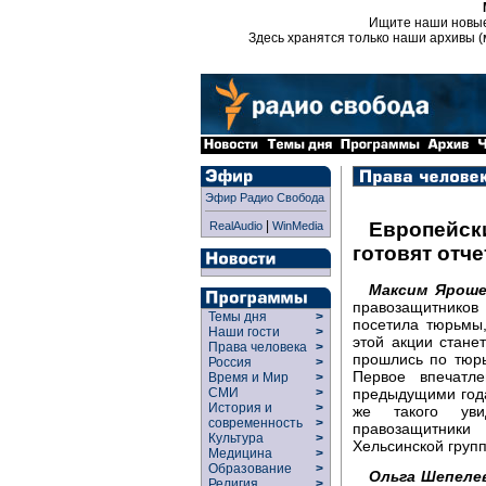
Ищите наши новы
Здесь хранятся только наши архивы (
Эфир Радио Свобода
|
Европейск
RealAudio
WinMedia
готовят отч
Максим Яроше
правозащитников
Темы дня
>
посетила тюрьмы,
Наши гости
>
этой акции стане
Права человека
>
прошлись по тюр
Россия
>
Первое впечатл
Время и Мир
>
предыдущими года
СМИ
>
История и
>
же такого уви
современность
>
правозащитники
Культура
>
Хельсинской груп
Медицина
>
Образование
>
Ольга Шепелев
Религия
>