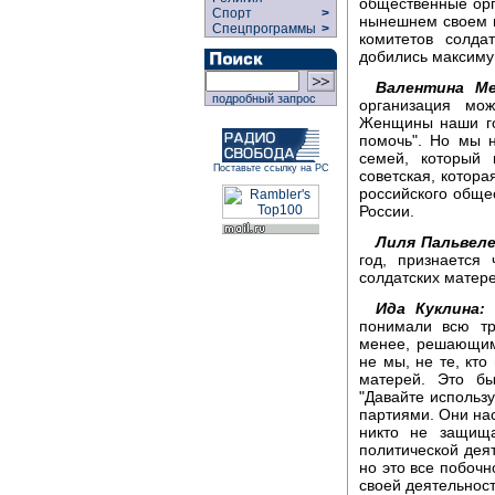
общественные орг
Спорт
>
нынешнем своем к
Спецпрограммы
>
комитетов солда
добились максиму
Валентина Ме
подробный запрос
организация мо
Женщины наши го
помочь". Но мы 
семей, который 
Поставьте ссылку на РС
советская, котора
российского обще
России.
Лиля Пальвеле
год, признается
солдатских матере
Ида Куклина:
М
понимали всю тр
менее, решающим
не мы, не те, кто
матерей. Это б
"Давайте использу
партиями. Они нас
никто не защища
политической деят
но это все побочн
своей деятельнос