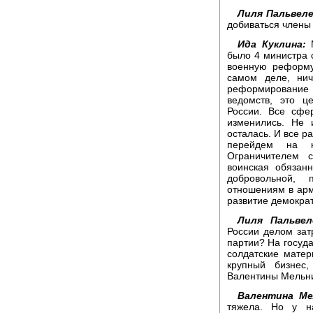
Лиля Пальвеле
добиваться члены 
Ида Куклина:
М
было 4 министра 
военную реформу
самом деле, ни
реформирование
ведомств, это ц
России. Все сфе
изменились. Не 
осталась. И все р
перейдем на к
Ограничителем 
воинская обязан
добровольной, 
отношениям в арм
развитие демокра
Лиля Пальвел
России делом зат
партии? На госуда
солдатские матер
крупный бизнес,
Валентины Мельни
Валентина Ме
тяжела. Но у н