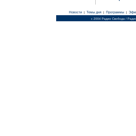
Новости
Темы дня
Программы
Эфи
|
|
|
c 2004 Радио Свобода / Ради