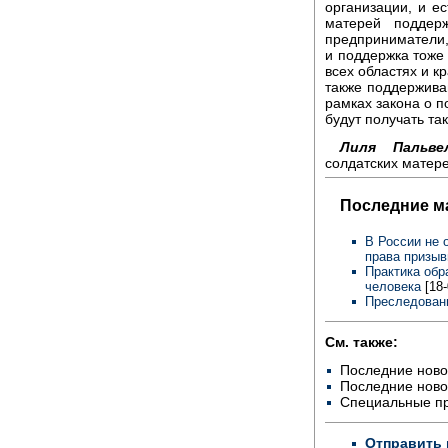
организации, и ес
матерей поддер
предприниматели, 
и поддержка тоже 
всех областях и к
также поддержива
рамках закона о 
будут получать та
Лиля Пальвел
солдатских матер
Последние м
В России не 
права призыв
Практика обр
человека
[18
Преследовани
См. также:
Последние ново
Последние ново
Специальные п
Отправить 