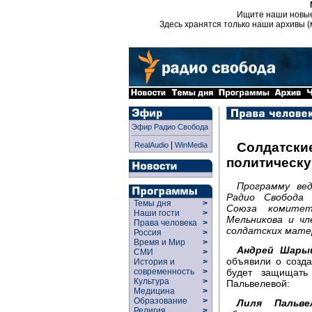
Ищите наши новы
Здесь хранятся только наши архивы (
Эфир Радио Свобода
|
Солдатски
RealAudio
WinMedia
политическ
Программу ве
Радио Свобода 
Темы дня
>
Союза комитет
Наши гости
>
Мельникова и ч
Права человека
>
солдатских матер
Россия
>
Время и Мир
>
Андрей Шары
СМИ
>
объявили о созда
История и
>
будет защищать
современность
>
Культура
>
Пальвелевой:
Медицина
>
Образование
>
Лиля Пальвел
Религия
>