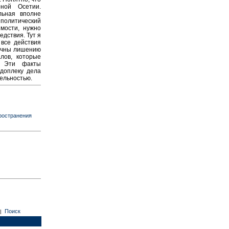
ной Осетии.
льная вполне
о политический
мости, нужно
едствия. Тут я
все действия
ачны лишению
алов, которые
. Эти факты
одоплеку дела
тельностью.
пространения
Поиск
|