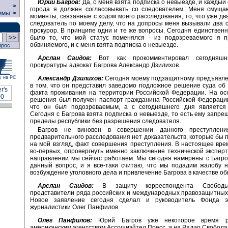
Юрий Багров:
Да, с меня взята подписка о невыезде, и каждый 
>
города я должен согласовывать со следователем. Меня смуща
ммы
>
моменты, связанные с ходом моего расследования, то, что уже д
следователь по моему делу, что на допросы меня вызывали два 
прокурор. В принципе одни и те же вопросы. Сегодня единствен
было то, что мой статус поменялся - из подозреваемого я п
обвиняемого, и с меня взята подписка о невыезде.
прос
Арслан Саидов:
Вот как прокомментировал сегодняшн
прокуратуры адвокат Багрова Александр Дзилихов.
Александр Дзилихов:
Сегодня моему подзащитному предъявле
у на РС
в том, что он представил заведомо подложное решение суда об
факта проживания на территории Российской Федерации. На ос
решения был получен паспорт гражданина Российской Федерации
что он был подозреваемым, а с сегодняшнего дня является
Сегодня с Багрова взята подписка о невыезде, то есть ему запре
пределы республики без разрешения следователя.
Багров не виновен в совершении данного преступлени
предварительного расследования нет доказательств, которые бы 
на мой взгляд, факт совершения преступления. В настоящее вре
во-первых, опровергнуть именно заключение технической эксперт
направлении мы сейчас работаем. Мы сегодня намерены с Багр
данный вопрос, и я все-таки считаю, что мы подадим жалобу 
возбуждение уголовного дела и привлечение Багрова в качестве об
Арслан Саидов:
В защиту корреспондента Свободы
представители ряда российских и международных правозащитных
Новое заявление сегодня сделал и руководитель Фонда э
журналистики Олег Панфилов.
Олег Панфилов:
Юрий Багров уже некоторое время р
американским агентством Ассошиэйтед Пресс, и на Радио Свобода.