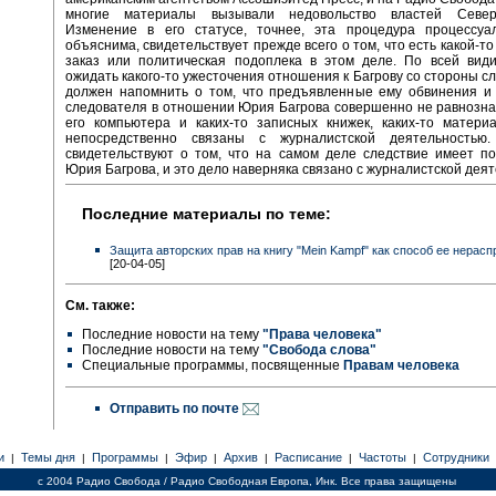
многие материалы вызывали недовольство властей Север
Изменение в его статусе, точнее, эта процедура процессуа
объяснима, свидетельствует прежде всего о том, что есть какой-т
заказ или политическая подоплека в этом деле. По всей види
ожидать какого-то ужесточения отношения к Багрову со стороны сл
должен напомнить о том, что предъявленные ему обвинения и 
следователя в отношении Юрия Багрова совершенно не равнозн
его компьютера и каких-то записных книжек, каких-то матери
непосредственно связаны с журналистской деятельностью
свидетельствуют о том, что на самом деле следствие имеет п
Юрия Багрова, и это дело наверняка связано с журналистской дея
Последние материалы по теме:
Защита авторских прав на книгу "Mein Kampf" как способ ее нерас
[20-04-05]
См. также:
Последние новости на тему
"Права человека"
Последние новости на тему
"Свобода слова"
Специальные программы, посвященные
Правам человека
Отправить по почте
и
Темы дня
Программы
Эфир
Архив
Расписание
Частоты
Сотрудники
|
|
|
|
|
|
|
c 2004 Радио Свобода / Радио Свободная Европа, Инк. Все права защищены