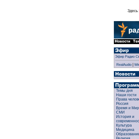
Здесь 
Эфир Радио С
|
RealAudio
Wi
Темы дня
Наши гости
Права чело
Россия
Время и Ми
СМИ
История и
современно
Культура
Медицина
Образован
Религия