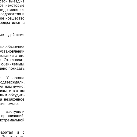
свой выезд из
ют некоторые
важды менялся
следователя и
ное новшество
ревратился в
ие действия
но обвинение
 установлении
новании этого
. Это значит,
 обвиняемым.
щено покидать
я. У органа
подтверждали,
мя нам нужно,
изы, и в этом
овым обсудить
на незаконное
виняемого.
 выступили
 организаций.
кстремальной
аботал и с
 Понятно, что