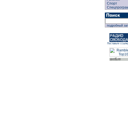
Спорт
Спецпрогра
подробный за
Поставьте ссылк