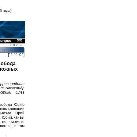
6 года)
8.8.2026
[11-11-04]
вобода
дложных
рреспондент
ат Александр
истики Олег
Свобода Юрию
спользовании
выезде. Юрий
. Юрий, как вы
ы не сможете
авказа, в том