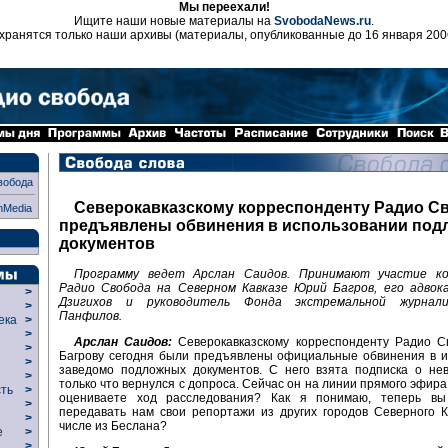
Мы переехали!
Ищите наши новые материалы на
SvobodaNews.ru
.
хранятся только наши архивы (материалы, опубликованные до 16 января 200
вобода
Северокавказскому корреспонденту Радио С
nMedia
предъявлены обвинения в использовании по
документов
Программу ведет Арслан Саидов. Принимают участие ко
Радио Свобода на Северном Кавказе Юрий Багров, его адвок
>
Дзигихов и руководитель Фонда экстремальной журнал
>
Панфилов.
века
>
>
Арслан Саидов:
Северокавказскому корреспонденту Радио 
р
>
Багрову сегодня были предъявлены официальные обвинения в и
>
заведомо подложных документов. С него взята подписка о не
>
только что вернулся с допроса. Сейчас он на линии прямого эфира
сть
>
оцениваете ход расследования? Как я понимаю, теперь в
>
передавать нам свои репортажи из других городов Северного К
>
числе из Беслана?
ие
>
>