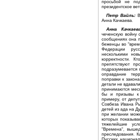
просьбой не под
президентское вет
Петр Вайль:
В
Анна Качкаева.
Анна Качкаева
чеченскую войну 
сообщениях она п
беженцы во "врем
Федерации русс
несколькими нов
корректности. К
препятствуют пр
подразумевается 
оправдание тер
поправки к закона
детали не вдавали
принимаются меся
бы и призывы к
примеру, от депу
Совбеза Ивана Ры
детей из ада на Д
при желании можн
которых показыв
тяжелейшие усл
"Времена", выше
преследования. К
Пусских национал