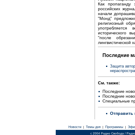
Как пропаганду 
российских журна
начали допрашива
"Монд" предложил
религиозный обря
употребляется 
исторического в
"после обрезан
лингвистической х
Последние м
Защита автор
нераспростр
См. также:
Последние ново
Последние ново
Специальные п
Отправить 
Новости
Темы дня
Программы
Эфи
|
|
|
c 2004 Радио Свобода / Ради