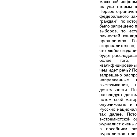
массовой информа
их уже вторым ш
Первое ограничен
федерального за
граждан", по кот
было запрещено п
выборов, то ес
личностей кандид
предприняла Г
скоропалительно, 
что любое издани
будет расследова
более того, э
квалифицированы
чем идет речь? П
запрещено распро
направленные п
высказывания, 
деятельности. По
расследует деяте
потом свой матер
опубликовать и 
Русских национал
так далее. Пот
экстремистской о
журналист очень л
в пособники экс
журналистов при