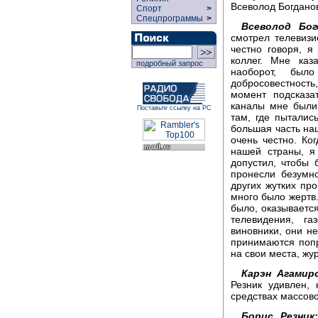
Всеволод Богдано
Спорт
>
Спецпрограммы
>
Всеволод Бог
смотрел телевизи
честно говоря, я
коллег. Мне каз
подробный запрос
наоборот, был
добросовестность
момент подсказа
каналы мне были 
Поставьте ссылку на РС
там, где пыталис
большая часть на
очень честно. Ко
нашей страны, я 
допустил, чтобы 
пронесли безумно
других жутких про
много было жертв.
было, оказываетс
телевидения, га
виновники, они не
принимаются попр
на свои места, жу
Карэн Агамир
Резник удивлен,
средствах массов
Борис Резник: