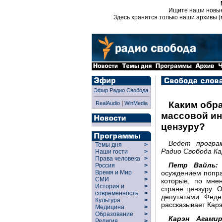
Ищите наши новы
Здесь хранятся только наши архивы (
Эфир Радио Свобода
|
Каким обра
RealAudio
WinMedia
массовой и
цензуру?
Ведет програ
Темы дня
>
Радио Свобода Ка
Наши гости
>
Права человека
>
Петр Вайль:
Россия
>
осуждением попра
Время и Мир
>
СМИ
>
которые, по мне
История и
>
стране цензуру. 
современность
>
депутатами Феде
Культура
>
рассказывает Кар
Медицина
>
Образование
>
Карэн Агамир
Религия
>