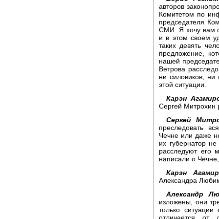
авторов законопро
Комитетом по ин
председателя Ко
СМИ. Я хочу вам с
и в этом своем у
таких девять чел
предложение, ко
нашей председат
Ветрова расследо
ни силовиков, ни
этой ситуации.
Карэн Агамир
Сергей Митрохин р
Сергей Митро
преследовать вс
Чечне или даже не
их губернатор не 
расследуют его м
написали о Чечне,
Карэн Агамир
Александра Люби
Александр Лю
изложены, они тре
только ситуации 
отличается от 