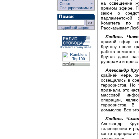
на освещение жу
Спорт
>
прямом эфире. П
Спецпрограммы
>
закон о средс
парламентской 
Комитета по и
Рассказывает Люб
подробный запрос
Любовь Чижо
прямой эфир во
Крутову после тр
Поставьте ссылку на РС
работа помогает 
Крутов даже наз
рупорами и пресс
Александр Кру
крайней мере, о
освещались в ср
террористов. Но
признали, это час
массовой инфор
операции, являю
террористов. В
домыслов. Все это
Любовь Чижов
Александр Крут
телевидения и ра
контртеррористич
завершения.