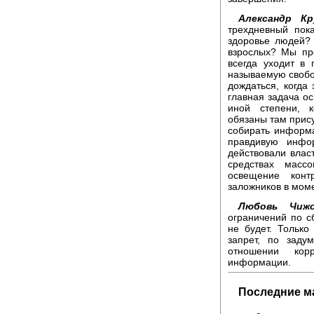
Александр Кр
трехдневный пок
здоровье людей? 
взрослых? Мы пр
всегда уходит в
называемую свобод
дождаться, когда 
главная задача о
иной степени, к
обязаны там прис
собирать информа
правдивую инфо
действовали влас
средствах масс
освещение конт
заложников в мом
Любовь Чижо
ограничений по с
не будет. Только
запрет, по заду
отношении кор
информации.
Последние м