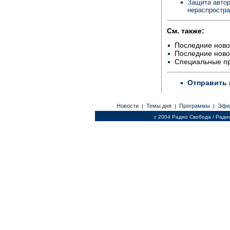
Защита автор
нераспростр
См. также:
Последние ново
Последние ново
Специальные п
Отправить 
Новости
Темы дня
Программы
Эфи
|
|
|
c 2004 Радио Свобода / Ради