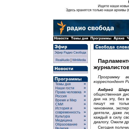
Ищите наши новы
Здесь хранятся только наши архивы (
Эфир Радио Свобода
|
Парламент
RealAudio
WinMedia
журналистов
Программу в
корреспондент Р
Темы дня
>
Наши гости
>
Андрей Шар
Права человека
>
общественная дис
Россия
>
дни на эту, без 
Время и Мир
>
пишут не тольк
СМИ
>
чиновники, экспе
История и
>
деятели, даже ли
современность
>
Культура
>
каждый в силу св
Медицина
>
диалогу. Ожили д
Образование
>
Сегодня получи
Религия
>