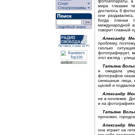
фотоаппараты, а 
Спорт
>
мира глазами т
Спецпрограммы
>
досталось 6 фото
они раздавались
Когда пленки 
международной ак
подробный запрос
говорит главный 
Александр Ме
проблему, поэтому
Поставьте ссылку на РС
сколько ситуаци
фотографирует, в
этот взгляд - улиц
Татьяна Воль
я ожидала уви
фотографов оказа
синюшные лица, 
щелей и подвалов,
Александр Мен
не в ночлежке. До
и на фотографиях 
Татьяна Воль
прохожих, городс
Александр Ме
она играет на гит
так себя реализов