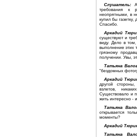
Слушатель:
Ал
требования к р
неопрятными, в н
купил бы газетку, 
Спасибо.
Аркадий Тюри
существуют и треб
виду. Дело в том,
выполнение этих т
грязному продав
получении. Увы, э
Татьяна Валов
"бездомных фото
Аркадий Тюри
другой стороны,
взлетов, никаки
Существовало и п
жить интересно - и
Татьяна Вало
открывается толь
моменты?
Аркадий Тюри
Татьяна Вало