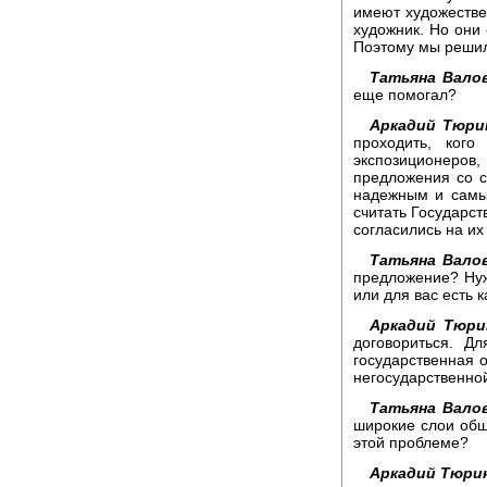
имеют художестве
художник. Но они
Поэтому мы решили
Татьяна Валов
еще помогал?
Аркадий Тюри
проходить, ког
экспозиционеро
предложения со 
надежным и самы
считать Государст
согласились на их
Татьяна Вало
предложение? Нуж
или для вас есть 
Аркадий Тюри
договориться. Д
государственная 
негосударственно
Татьяна Вало
широкие слои общ
этой проблеме?
Аркадий Тюри