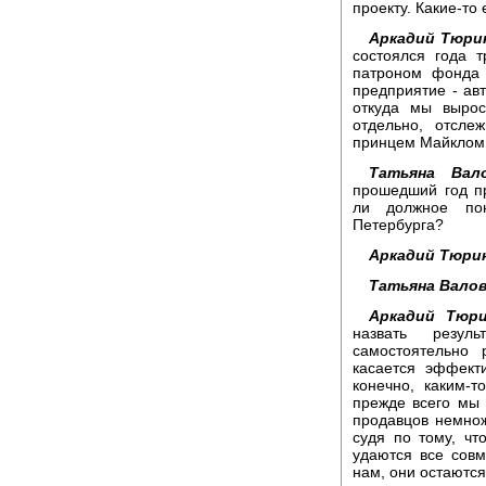
проекту. Какие-то 
Аркадий Тюри
состоялся года т
патроном фонда 
предприятие - авт
откуда мы вырос
отдельно, отсле
принцем Майклом 
Татьяна Вало
прошедший год п
ли должное по
Петербурга?
Аркадий Тюри
Татьяна Валов
Аркадий Тюри
назвать резул
самостоятельно
касается эффект
конечно, каким-
прежде всего мы 
продавцов немнож
судя по тому, чт
удаются все сов
нам, они остаются