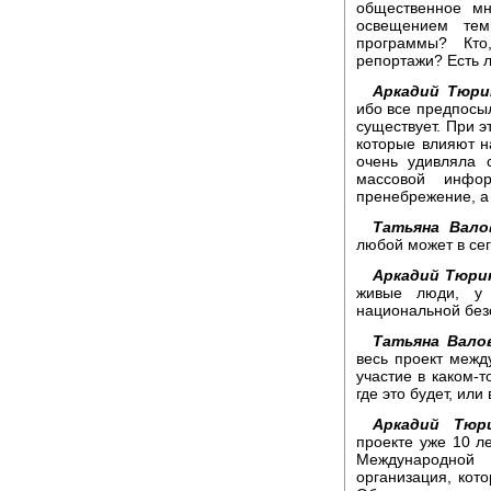
общественное мн
освещением тем
программы? Кто
репортажи? Есть л
Аркадий Тюри
ибо все предпосыл
существует. При э
которые влияют н
очень удивляла 
массовой инфо
пренебрежение, а
Татьяна Вало
любой может в сег
Аркадий Тюри
живые люди, у 
национальной безо
Татьяна Вало
весь проект межд
участие в каком-т
где это будет, или
Аркадий Тюри
проекте уже 10 ле
Международной 
организация, кот