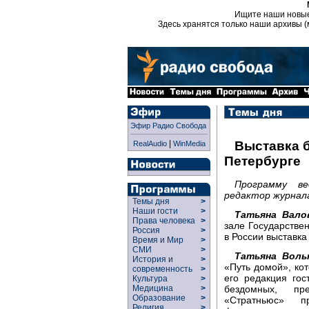
Ищите наши новы
Здесь хранятся только наши архивы (
Эфир Радио Свобода
|
Выставка 
RealAudio
WinMedia
Петербурге
Программу в
редактор журнала
Темы дня
>
Наши гости
>
Татьяна Вало
Права человека
>
зале Государствен
Россия
>
в России выставк
Время и Мир
>
СМИ
>
Татьяна Воль
История и
>
«Путь домой», ко
современность
>
его редакция го
Культура
>
бездомных, пре
Медицина
>
Образование
>
«Стратньюс» п
Религия
>