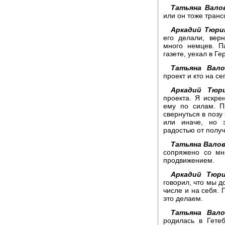
Татьяна Вало
или он тоже транс
Аркадий Тюри
его делали, вер
много немцев. П
газете, уехал в Г
Татьяна Вало
проект и кто на с
Аркадий Тюри
проекта. Я искрен
ему по силам. П
свернуться в позу
или иначе, но 
радостью от получ
Татьяна Валов
сопряжено со мн
продвижением.
Аркадий Тюри
говорил, что мы 
числе и на себя.
это делаем.
Татьяна Вало
родилась в Гете