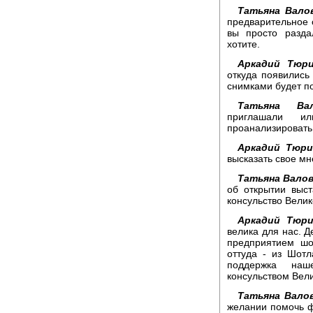
Татьяна Вало
предварительное 
вы просто разда
хотите.
Аркадий Тюри
откуда появились
снимками будет по
Татьяна Вал
приглашали и
проанализировать
Аркадий Тюри
высказать свое мн
Татьяна Валов
об открытии выст
консульство Велик
Аркадий Тюри
велика для нас. Д
предприятием шо
оттуда - из Шот
поддержка наше
консульством Вел
Татьяна Вало
желании помочь ф