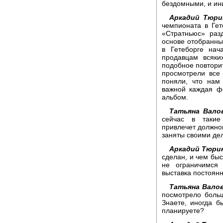
бездомными, и ин
Аркадий Тюри
чемпионата в Гет
«Стратньюс» раз
основе отобранн
в Гетеборге нач
продавцам всяких
подобное повторит
просмотрели все 
поняли, что нам
важной каждая ф
альбом.
Татьяна Вало
сейчас в такие
привлечет должног
заняты своими де
Аркадий Тюри
сделан, и чем быс
не ограничимся
выставка постоянн
Татьяна Валов
посмотрело боль
Знаете, иногда б
планируете?