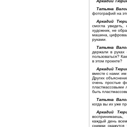
Аркадий Тюри
Татьяна Вало
фотографий на эт
Аркадий Тюри
смогла увидеть,
художник, не обр
машина, цифровал
руками.
Татьяна Вало
держали в руках
пользоваться? Ка
в этом проекте?
Аркадий Тюри
вместе с нами: им
Других объяснени
очень простые ф
пластмассовыми л
быть пластмассов
Татьяна Вало
когда вы их уже п
Аркадий Тюри
воспринимаешь, 
каждый день всему
снимки окажутся