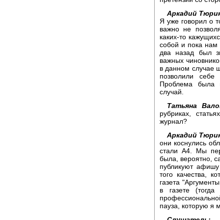
Аркадий Тюри
Я уже говорил о т
важно не позвол
каких-то кажущих
собой и пока нам 
два назад был з
важных чиновников
в данном случае 
позволили себе 
Проблема была 
случай.
Татьяна Вало
рубриках, статья
журнал?
Аркадий Тюри
они коснулись обл
стали А4. Мы пе
была, вероятно, с
публикуют афишу 
того качества, к
газета "Аргументы
в газете (тогда
профессиональной
пауза, которую я 
Слушатель:
Эт