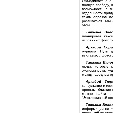
Объединяет она
полную свободу, н
возможность в л
отдельности приду
таким образом по
развиваться. Мы 
этом.
Татьяна Вало
планируете како
избранных фотог
Аркадий Тюри
журнала "Путь д
выставке, с фото
Татьяна Вало
люди, которые 
экономически, ку
международных ор
Аркадий Тюр
консульстве и изр
проекты, близкие 
можно найти в 
"Эксклюзивный сек
Татьяна Валов
информации на ст
претензий со стор