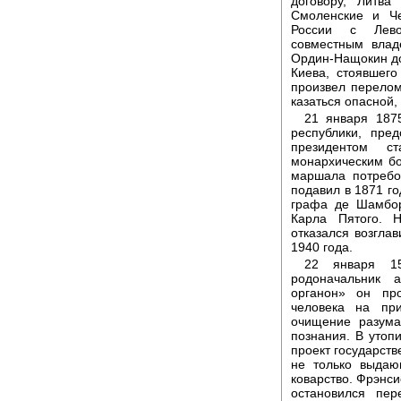
договору, Литва
Смоленские и Че
России с Лево
совместным влад
Ордин-Нащокин до
Киева, стоявшего
произвел перело
казаться опасной,
21 января 187
республики, пре
президентом с
монархическим б
маршала потребо
подавил в 1871 г
графа де Шамбор
Карла Пятого. 
отказался возглав
1940 года.
22 января 1
родоначальник 
органон» он пр
человека на пр
очищение разума
познания. В утоп
проект государст
не только выдаю
коварство. Фрэнси
остановился пер