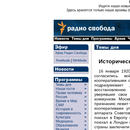
Ищите наши новы
Здесь хранятся только наши архивы (
Эфир Радио Свобода
|
Историчес
RealAudio
WinMedia
16 января 1920
согласились в
кооперативными о
подразумевает 
Темы дня
>
Наши гости
>
восстановлению
Права человека
>
уверявшие свои 
Россия
>
коммунизм. Москв
Время и Мир
>
признанию лежит 
СМИ
>
кооперативами у
История и
>
аппарата Советов
современность
>
поехал в Европу 
Культура
>
Медицина
>
поехал в Лондон 
Образование
>
страны заключили
Религия
>