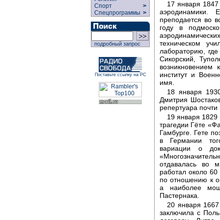
17 января 1847
Спорт
>
аэродинамики.
Спецпрограммы
>
преподается во в
году в подмоско
аэродинамичес
техническом учи
подробный запрос
лабораторию, где
Сикорский, Тупол
возникновением 
институт и Военн
Поставьте ссылку на РС
имя.
18 января 193
Дмитрия Шостаков
репертуара почти 
19 января 1829
трагедии Гёте «Фа
Гамбурге. Гете по
в Германии тог
вариации о док
«Многозначител
отдавалась во 
работал около 60
по отношению к о
а наиболее мощ
Пастернака.
20 января 1667
заключила с Поль