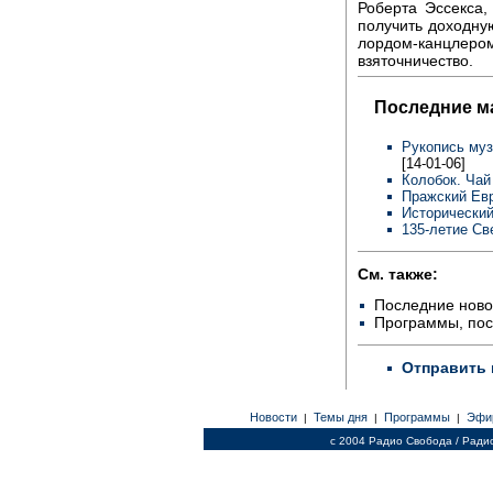
Роберта Эссекса,
получить доходну
лордом-канцлер
взяточничество.
Последние м
Рукопись муз
[14-01-06]
Колобок. Чай
Пражский Евр
Исторический
135-летие Св
См. также:
Последние ново
Программы, по
Отправить 
Новости
Темы дня
Программы
Эфи
|
|
|
c 2004 Радио Свобода / Ради