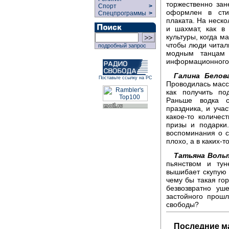
торжественно зан
Спорт
>
оформлен в стил
Спецпрограммы
>
плаката. На неск
и шахмат, как в 
культуры, когда м
чтобы люди читал
подробный запрос
модным танцам 
информационного 
Галина Белов
Поставьте ссылку на РС
Проводилась масса
как получить по
Раньше водка с
праздника, и учас
какое-то количес
призы и подарки
воспоминания о с
плохо, а в каких-т
Татьяна Воль
пьянством и тун
вышибает скупую 
чему бы такая гор
безвозвратно уш
застойного прош
свободы?
Последние м