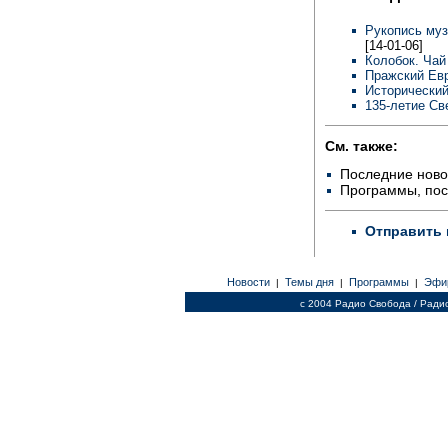
Рукопись муз
[14-01-06]
Колобок. Чай
Пражский Евр
Исторический
135-летие Св
См. также:
Последние ново
Программы, по
Отправить 
Новости
Темы дня
Программы
Эфи
|
|
|
c 2004 Радио Свобода / Ради