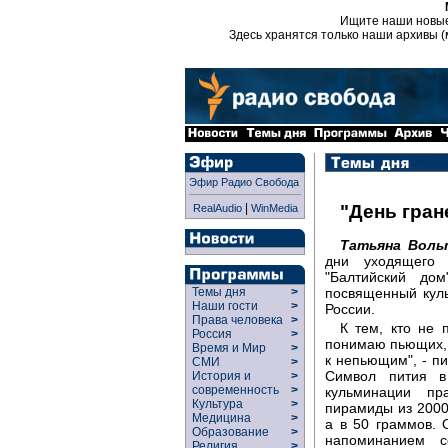
Ищите наши новы
Здесь хранятся только наши архивы (
Эфир Радио Свобода
|
"День гран
RealAudio
WinMedia
Татьяна Воль
дни уходящего 
"Балтийский дом
посвященный куль
Темы дня
>
Наши гости
>
России.
Права человека
>
К тем, кто не 
Россия
>
понимаю пьющих, 
Время и Мир
>
к непьющим", - пи
СМИ
>
Символ пития в
История и
>
современность
>
кульминации пр
Культура
>
пирамиды из 2000
Медицина
>
а в 50 граммов. 
Образование
>
напоминанием с
Религия
>