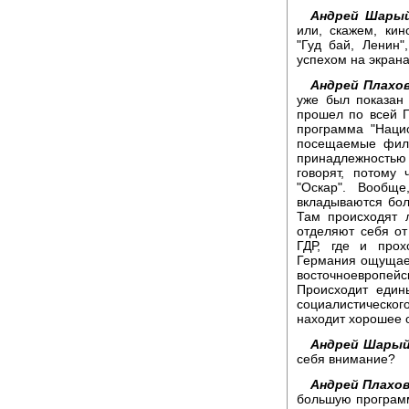
Андрей Шарый
или, скажем, ки
"Гуд бай, Ленин
успехом на экрана
Андрей Плахов
уже был показан
прошел по всей Г
программа "Наци
посещаемые филь
принадлежностью 
говорят, потому
"Оскар". Вообщ
вкладываются бол
Там происходят 
отделяют себя о
ГДР, где и прох
Германия ощущает
восточноевропейс
Происходит един
социалистическо
находит хорошее 
Андрей Шарый
себя внимание?
Андрей Плахов
большую программ