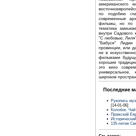
американского 
восточноевропейск
по подобию гла
современные арх
фильмы, но по 
тематика замыка
внутри Садового к
"С любовью, Лиля
"Бабуся" Лидии
провинции, или да
не в искусственн
фильмами будуще
хорошие традиции 
это кино соврем
универсальное,
широком пространс
Последние м
Рукопись муз
[14-01-06]
Колобок. Чай
Пражский Евр
Исторический
135-летие Св
См. также: