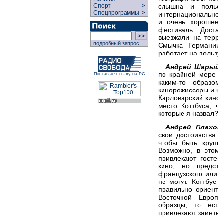
слышна и польс
Спорт
>
Спецпрограммы
>
интернационально
и очень хорошее
фестиваль. Дост
выезжали на тер
подробный запрос
Смычка Германии
работает на польз
Андрей Шарый
по крайней мере 
Поставьте ссылку на РС
каким-то образ
кинорежиссеры и к
Карловарский кин
место Коттбуса, 
которые я назвал?
Андрей Плахо
свои достоинства
чтобы быть круп
Возможно, в это
привлекают гост
кино, но предс
французского или
не могут. Коттбу
правильно ориен
Восточной Евро
образцы, то ес
привлекают заинт