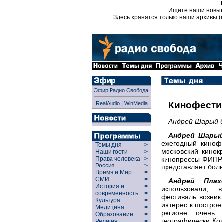
Ищите наши новы
Здесь хранятся только наши архивы (
Эфир Радио Свобода
|
Кинофести
RealAudio
WinMedia
Андрей Шарый 
Андрей Шарый
ежегодный киноф
Темы дня
>
московский кинок
Наши гости
>
кинопрессы ФИПР
Права человека
>
Россия
>
представляет бол
Время и Мир
>
СМИ
>
Андрей Плах
История и
>
использовали, 
современность
>
фестиваль возник
Культура
>
интерес к построе
Медицина
>
регионе очень 
Образование
>
географически Кот
Религия
>