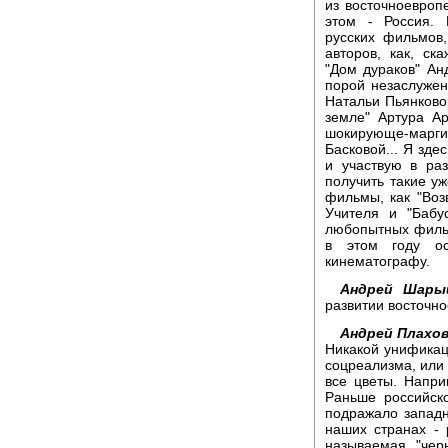
из восточноевроп
этом - Россия.
русских фильмов
авторов, как, с
"Дом дураков" Ан
порой незаслужен
Натальи Пьянково
земле" Артура Ар
шокирующе-мар
Басковой... Я зде
и участвую в раз
получить такие у
фильмы, как "Воз
Учителя и "Бабу
любопытных фильм
в этом году ос
кинематографу.
Андрей Шары
развитии восточно
Андрей Плахов
Никакой унификаци
соцреализма, или 
все цветы. Напри
Раньше российско
подражало западн
наших странах - 
называемая "чер