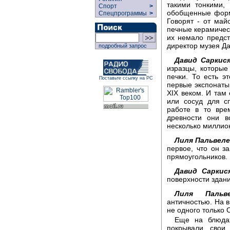
такими тонкими,
Спорт
>
обобщенные форм
Спецпрограммы
>
Говорят - от май
печные керамическ
их немало предст
директор музея Д
подробный запрос
Давид Саркися
изразцы, которые
печки. То есть э
Поставьте ссылку на РС
первые экспонаты,
XIX веком. И там
или сосуд для с
работе в то вре
древности они в
несколько миллио
Лиля Пальвеле
первое, что он з
прямоугольников.
Давид Саркис
поверхности здани
Лиля Пальве
античностью. На 
не одного только 
Еще на блюдах
покрывали свои