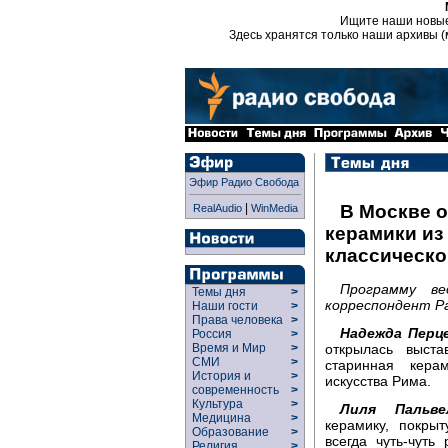
Ищите наши новы
Здесь хранятся только наши архивы (
Эфир Радио Свобода
|
В Москве 
RealAudio
WinMedia
керамики из
классическо
Программу в
Темы дня
>
корреспондент Ра
Наши гости
>
Права человека
>
Надежда Перце
Россия
>
открылась выста
Время и Мир
>
СМИ
>
старинная кера
История и
>
искусства Рима.
современность
>
Культура
>
Лиля Пальве
Медицина
>
керамику, покры
Образование
>
всегда чуть-чут
Религия
>