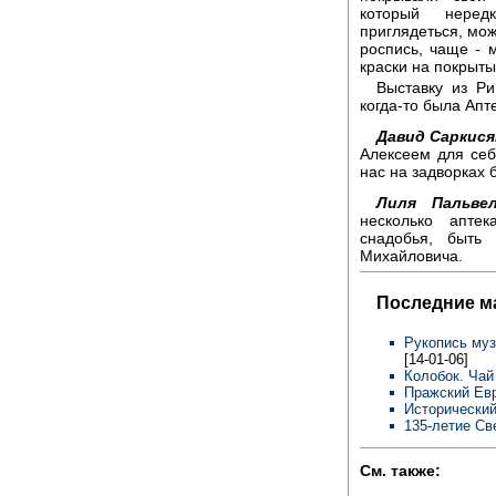
который неред
приглядеться, мож
роспись, чаще - м
краски на покрыты
Выставку из Ри
когда-то была Апт
Давид Саркися
Алексеем для себ
нас на задворках 
Лиля Пальвел
несколько аптек
снадобья, быть
Михайловича.
Последние м
Рукопись муз
[14-01-06]
Колобок. Чай
Пражский Евр
Исторический
135-летие Св
См. также: