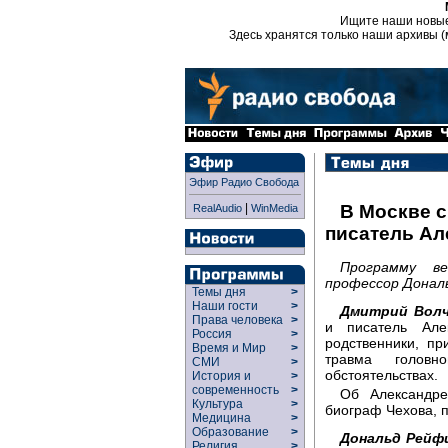
Ищите наши новы
Здесь хранятся только наши архивы (
Эфир Радио Свобода
|
В Москве с
RealAudio
WinMedia
писатель Ал
Программу в
профессор Донал
Темы дня
>
Наши гости
>
Дмитрий Волч
Права человека
>
и писатель Але
Россия
>
родственники, пр
Время и Мир
>
травма головн
СМИ
>
обстоятельствах.
История и
>
современность
>
Об Александре
Культура
>
биограф Чехова, 
Медицина
>
Образование
>
Дональд Рейф
Религия
>