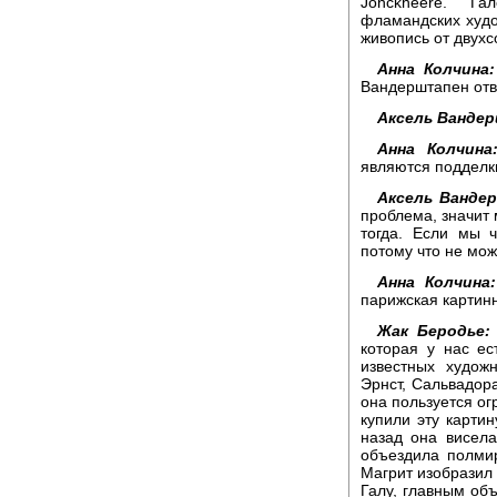
Jonckheere. Г
фламандских худо
живопись от двухс
Анна Колчина:
Вандерштапен отв
Аксель Ванде
Анна Колчина
являются подделк
Аксель Ванде
проблема, значит
тогда. Если мы ч
потому что не мож
Анна Колчина:
парижская картинн
Жак Беродье:
которая у нас ес
известных худож
Эрнст, Сальвадора
она пользуется ог
купили эту картин
назад она висела
объездила полмир
Магрит изобразил 
Галу, главным объ