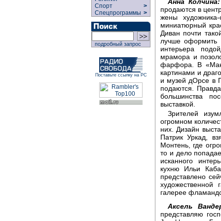
Анна Колчина:
Спорт
>
продаются в центр
Спецпрограммы
>
жены художника-
миниатюрный крас
Диван почти тако
лучше оформить к
подробный запрос
интерьера подо
мрамора и позол
фарфора. В «Ман
картинами и драг
Поставьте ссылку на РС
и музей дОрсе в 
подаются. Правда,
большинства пос
выставкой.
Зрителей изум
огромном количест
них. Дизайн выст
Патрик Уркад, в
Монтень, где огр
то и дело попада
исканного интер
кухню Ильи Каба
представлено сей
художественной 
галерее фламандс
Аксель Ванде
представляю госп