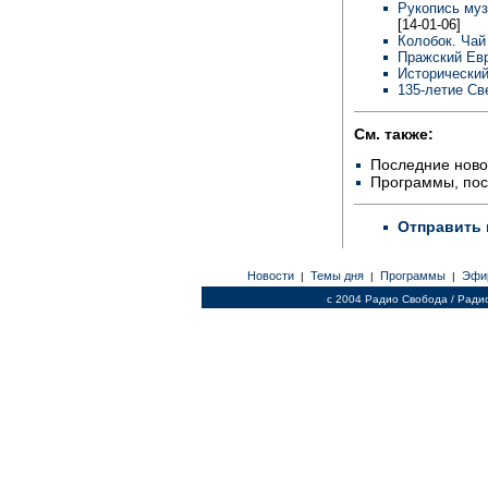
Рукопись муз
[14-01-06]
Колобок. Чай
Пражский Евр
Исторический
135-летие Св
См. также:
Последние ново
Программы, по
Отправить 
Новости
Темы дня
Программы
Эфи
|
|
|
c 2004 Радио Свобода / Ради