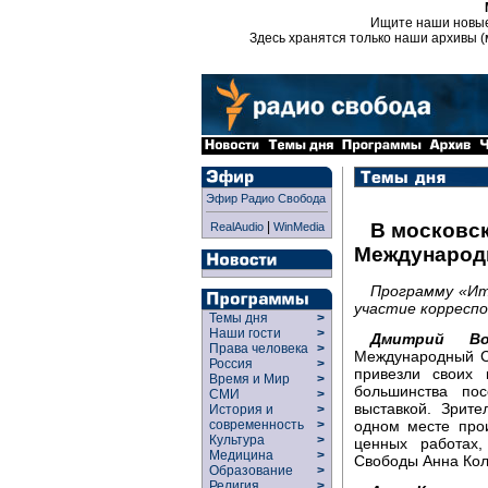
Ищите наши новы
Здесь хранятся только наши архивы (
Эфир Радио Свобода
|
В московс
RealAudio
WinMedia
Международ
Программу «Ит
участие корреспо
Темы дня
>
Наши гости
>
Дмитрий Вол
Права человека
>
Международный С
Россия
>
привезли своих
Время и Мир
>
большинства пос
СМИ
>
выставкой. Зрит
История и
>
одном месте про
современность
>
Культура
>
ценных работах,
Медицина
>
Свободы Анна Кол
Образование
>
Религия
>