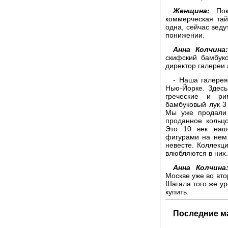
Женщина:
Пока
коммерческая та
одна, сейчас вед
понижении.
Анна Колчина
скифский бамбук
директор галереи 
- Наша галерея
Нью-Йорке. Здесь
греческие и ри
бамбуковый лук 3
Мы уже продали 
проданное кольц
Это 10 век наш
фигурами на нем.
невесте. Коллекц
влюбляются в них.
Анна Колчина
Москве уже во вто
Шагала того же ур
купить.
Последние м