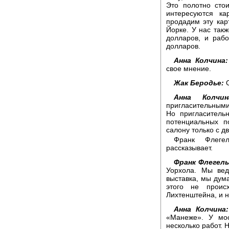
Это полотно сто
интересуются ка
продадим эту кар
Йорке. У нас так
долларов, и раб
долларов.
Анна Колчина:
свое мнение.
Жак Беродье:
О
Анна Колчин
пригласительными
Но пригласитель
потенциальных п
салону только с дв
Франк Флегел
рассказывает.
Франк Флегель
Уорхола. Мы вед
выставка, мы дума
этого не проис
Лихтенштейна, и н
Анна Колчина:
«Манеже». У мос
несколько работ. 