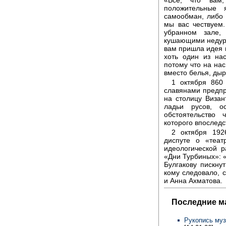
положительные 
самообман, либо 
мы вас чествуем
убранном зале,
кушающими недурн
вам пришла идея п
хоть один из на
потому что на на
вместо белья, д
1 октября 860 
славянами предпр
на столицу Визан
ладьи русов, о
обстоятельство 
которого впоследс
2 октября 192
диспуте о «теат
идеологической 
«Дни Турбиных»: 
Булгакову пискну
кому следовало, 
и Анна Ахматова.
Последние м
Рукопись муз