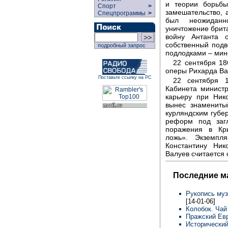
и теории борьбы
Спорт
>
замешательство, 
Спецпрограммы
>
был неожиданн
уничтожение брит
войну Антанта 
собственный под
подробный запрос
подлодками – мин
22 сентября 1
оперы Рихарда Ва
Поставьте ссылку на РС
22 сентября 1
Кабинета министр
карьеру при Ник
вынес знаменитый
курляндским губе
реформ под загл
поражения в Кр
ложь». Экземпл
Константину Ник
Валуев считается
Последние м
Рукопись муз
[14-01-06]
Колобок. Чай
Пражский Евр
Исторический