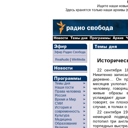
Ищите наши новы
Здесь хранятся только наши архивы (
Эфир Радио Свобода
|
Историчес
RealAudio
WinMedia
22 сентября 1
Никитенко записа
деревню… Он про
месяцев ухлопал 
Темы дня
>
Наши гости
>
человеку, говор
Права человека
>
живые образы 
Россия
>
услаждают души 
Время и Мир
>
говорят, он плох
СМИ
>
случае, в толках
История и
>
современность
>
22 сентября 1
Культура
>
немецкой подвод
Медицина
>
потопил три англ
Образование
>
торпедных выстре
Религия
>