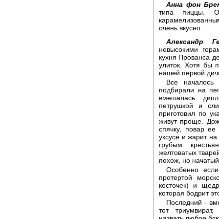
Анна фон Бре
типа пиццы. О
карамелизованным 
очень вкусно.
Александр Ге
невысокими гора
кухня Прованса де
улиток. Хотя бы 
нашей первой дич
Все началось 
подбирали на пе
вмешалась дипл
петрушкой и сл
приготовил по ук
живут проще. Дож
спячку, повар ее
уксусе и жарит на
грубым крестья
желтоватых тварей
похож, но начатый
Особенно если
протертой морск
косточек) и щед
которая бодрит эт
Последний - вм
тот триумвират
назвать любое бл