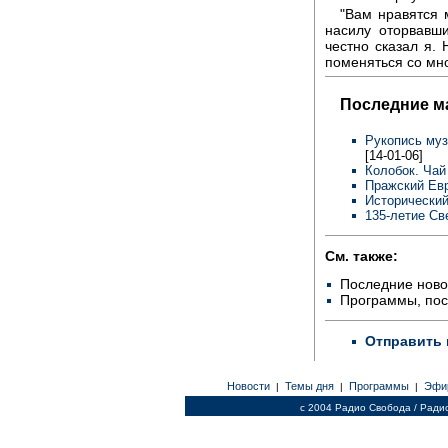
"Вам нравятся 
насилу оторвавши
честно сказал я.
поменяться со мн
Последние м
Рукопись муз
[14-01-06]
Колобок. Чай
Пражский Евр
Исторический
135-летие Св
См. также:
Последние ново
Программы, по
Отправить 
Новости
Темы дня
Программы
Эфи
|
|
|
c 2004 Радио Свобода / Ради