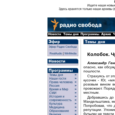
Ищите наши новы
Здесь хранятся только наши архивы (
Эфир Радио Свобода
|
Колобок. Ч
RealAudio
WinMedia
Александр Ген
опасно, как обсуж
пошлости.
Темы дня
>
Страхуясь от э
Наши гости
>
кусочек - Юг, «м
Права человека
>
розовым вином в
Россия
>
провожают. Поряд
Время и Мир
>
местным.
СМИ
>
История и
>
Добравшись до 
современность
>
Мандельштама, мы
Культура
>
Попробовав, что 
Медицина
>
репутации. Уложи
Образование
>
бутылку не трясти
Религия
>