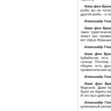
Анна фон Брем
рыбы вы не получ
другой рыбы - и с
Александр Ген
Анна фон Брем
таких туристичес
знают про прова
вот образ Франции
Александр Ген
Анна фон Бре
буйабесом, есть
солнце. Поэтому 
общем, есть дру
провансальская к
Александр Ген
Анна фон Бре
Марселе. Даже не
было на берегу м
И это был действ
Александр Ген
кулинарный репер