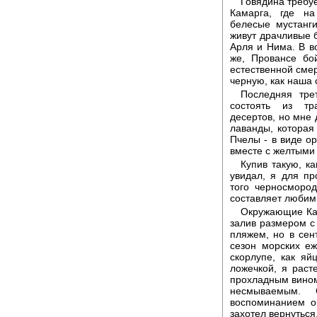
Говядина требу
Камарга, где н
белесые мустанг
живут драчливые 
Арля и Нима. В в
же, Провансе бо
естественной смер
черную, как наша 
Последняя тре
состоять из тр
десертов, но мне
лаванды, которая 
Пчелы - в виде ор
вместе с желтыми
Купив такую, ка
увидал, я для п
того черносморо
составляет любим
Окружающие Кас
залив размером с
пляжем, но в сент
сезон морских е
скорлупе, как яй
ложечкой, я раст
прохладным вином
несмываемым. 
воспоминанием о
захотел вернуться