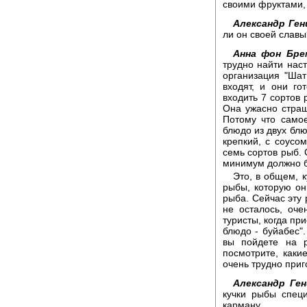
своими фруктами,
Александр Ген
ли он своей славы
Анна фон Бре
трудно найти наст
организация "Шат
входят, и они го
входить 7 сортов 
Она ужасно страш
Потому что самое
блюдо из двух блю
крепкий, с соусом
семь сортов рыб. 
минимум должно б
Это, в общем, 
рыбы, которую он
рыба. Сейчас эту
не осталось, оче
туристы, когда пр
блюдо - буйабес".
вы пойдете на р
посмотрите, каки
очень трудно приг
Александр Ген
кучки рыбы спец
карману.