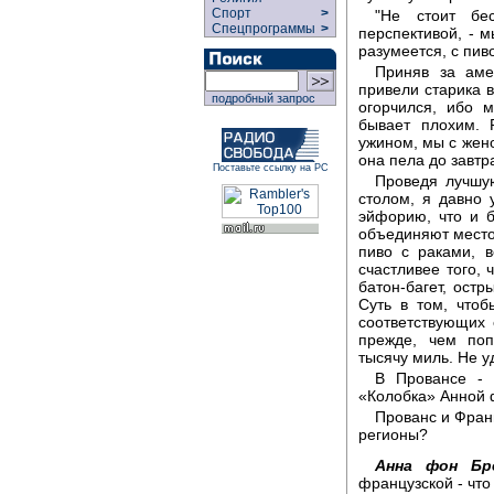
Спорт
>
"Не стоит бес
Спецпрограммы
>
перспективой, - 
разумеется, с пив
Приняв за аме
привели старика в
подробный запрос
огорчился, ибо 
бывает плохим. 
ужином, мы с жено
она пела до завтр
Поставьте ссылку на РС
Проведя лучшую
столом, я давно 
эйфорию, что и б
объединяют место 
пиво с раками, 
счастливее того,
батон-багет, остр
Суть в том, чтоб
соответствующих 
прежде, чем поп
тысячу миль. Не у
В Провансе - 
«Колобка» Анной 
Прованс и Фран
регионы?
Анна фон Бре
французской - что