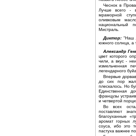
Чеснок в Прова
Лучше всего - в
мраморной ступ
оливковым масл
национальный п
Мистраль.
Диктор:
"Наш л
южного солнца, а 
Александр Ген
цвет которого оп
чили, а вкус - не
измельченная пе
легендарного буйа
Впервые дорвав
до сих пор жал
плескалось. Но бу
Единственная до
французы устраив
и четвертой порц
Во всех оста
поставляют зна
благоуханные «т
аромат горных л
соуса, ибо это т
пастуха важнее по