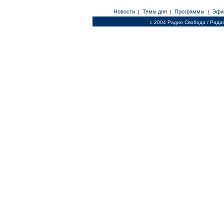
Новости
Темы дня
Программы
Эфи
|
|
|
c 2004 Радио Свобода / Ради