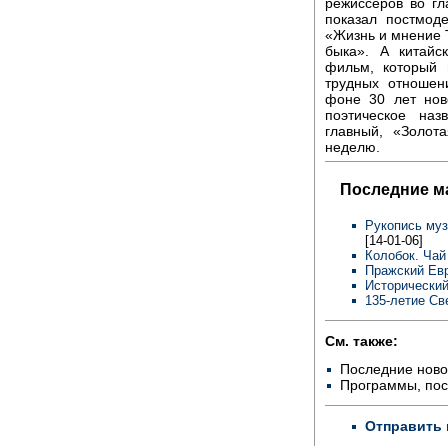
режиссеров во г
показал постмод
«Жизнь и мнение 
быка». А китайс
фильм, который 
трудных отношен
фоне 30 лет нов
поэтическое наз
главный, «Золот
неделю.
Последние м
Рукопись муз
[14-01-06]
Колобок. Чай
Пражский Евр
Исторический
135-летие Св
См. также:
Последние ново
Программы, по
Отправить 