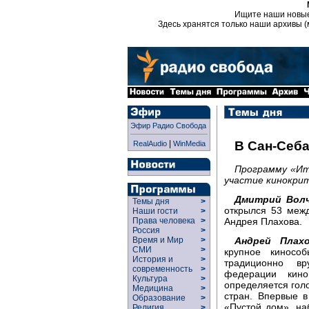
Ищите наши новы
Здесь хранятся только наши архивы (
Эфир Радио Свобода
|
В Сан-Себ
RealAudio
WinMedia
Программу «Ит
участие кинокрит
Дмитрий Волч
Темы дня
>
открылся 53 меж
Наши гости
>
Андрея Плахова.
Права человека
>
Россия
>
Андрей Плахо
Время и Мир
>
СМИ
>
крупное киносо
История и
>
традиционно в
современность
>
федерации кин
Культура
>
определяется голо
Медицина
>
стран. Впервые в
Образование
>
«Пустой дом», н
Религия
>