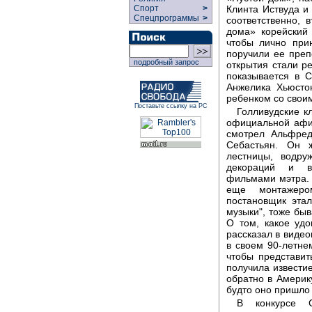
Клинта Иствуда и
Спорт
>
Спецпрограммы
>
соответственно, 
дома» корейский
чтобы лично при
поручили ее пре
подробный запрос
открытия стали р
показывается в 
Анжелика Хьюсто
ребенком со свои
Поставьте ссылку на РС
Голливудские к
официальной афиш
смотрел Альфред
Себастьян. Он 
лестницы, водру
декораций и в
фильмами мэтра. 
еще монтажеро
постановщик этал
музыки", тоже быв
О том, какое удо
рассказал в виде
в своем 90-летнем
чтобы представит
получила извести
обратно в Америк
будто оно пришло 
В конкурсе С