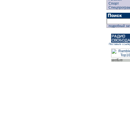
Спорт
Спецпрогра
подробный за
Поставьте ссылк