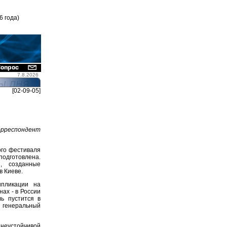
6 года)
7.8.2026
[02-09-05]
рреспондент
ого фестиваля
подготовлена.
, созданные
в Киеве.
пликации на
ах - в России
ль пустится в
т генеральный
 неустойчивой