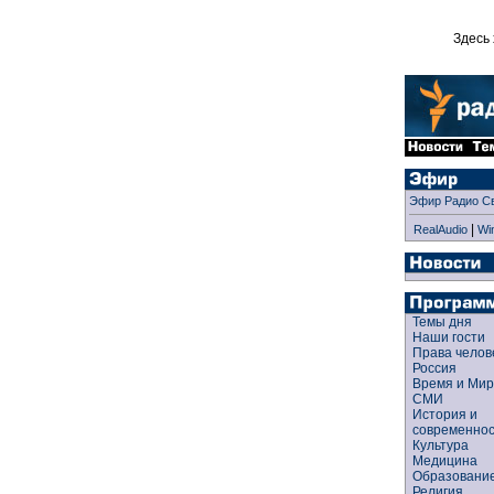
Здесь 
Эфир Радио С
|
RealAudio
Wi
Темы дня
Наши гости
Права чело
Россия
Время и Ми
СМИ
История и
современно
Культура
Медицина
Образован
Религия