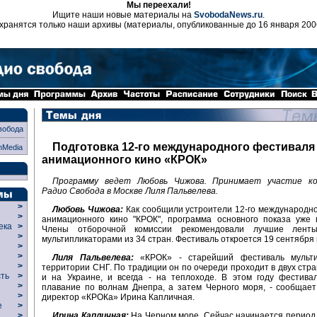
Мы переехали!
Ищите наши новые материалы на
SvobodaNews.ru
.
хранятся только наши архивы (материалы, опубликованные до 16 января 200
вобода
Подготовка 12-го международного фестиваля
nMedia
анимационного кино «КРОК»
Программу ведет Любовь Чижова. Принимает участие ко
Радио Свобода в Москве Лиля Пальвелева.
>
Любовь Чижова:
Как сообщили устроители 12-го международн
>
анимационного кино "КРОК", программа основного показа уже 
века
>
Члены отборочной комиссии рекомендовали лучшие ленты
>
мультипликаторами из 34 стран. Фестиваль откроется 19 сентября 
р
>
>
Лиля Пальвелева:
«КРОК» - старейший фестиваль мульти
>
территории СНГ. По традиции он по очереди проходит в двух стран
сть
>
и на Украине, и всегда - на теплоходе. В этом году фестива
>
плавание по волнам Днепра, а затем Черного моря, - сообщае
>
директор «КРОКа» Ирина Капличная.
ие
>
Ирина Капличная:
На Черном море. Сейчас начинается период
>