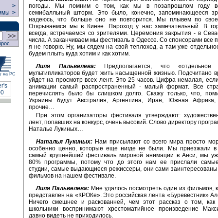
погоды. Мы помним о том, как мы в позапрошлом году в
>
семибалльный шторм. Это было, конечно, запоминающееся зр
ммы
>
надеюсь, что больше оно не повторится. Мы плывем по свое
Открываемся мы в Киеве. Пароход у нас замечательный. В гор
всегда, встречаемся со зрителями. Церемония закрытия - в Сева
числа. А заканчиваем мы фестиваль в Одессе. Со спонсорами все п
прос
я не говорю. Ну, мы сядем на свой теплоход, а там уже отдельное
будем плыть куда хотим и как хотим.
Лиля Пальвелева:
Предполагается, что «отдельное г
мультипликаторов будет жить насыщенной жизнью. Подсчитано в
у на РС
уйдет на просмотр всех лент. Это 25 часов. Цифра немалая, если 
анимации самый распространенный - малый формат. Все стра
перечислять было бы слишком долго. Скажу только, что, пом
Украины будут Австралия, Аргентина, Иран, Южная Африка,
прочие…
При этом организаторы фестиваля утверждают: художестве
лент, попавших на конкурс, очень высокий. Слово директору прогр
Наталье Лукиных…
Наталья Лукиных:
Нам присылают со всего мира просто мор
особенно ценно, которые еще нигде не были. Мы приезжали в 
самый крупнейший фестиваль мировой анимации в Анси, мы уж
80% программы, потому что до этого нам ее прислали самы
студии, самые выдающиеся режиссеры, они сами заинтересованы 
фильмов на нашем фестивале.
Лиля Пальвелева:
Мне удалось посмотреть один из фильмов, 
представлен на «КРОКе». Это российская лента «Буревестник» Але
Ничего смешнее и раскованней, чем этот рассказ о том, как
школьники воспринимают хрестоматийное произведение Макси
давно видеть не приходилось.