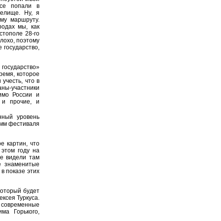
се попали в
елище. Ну, я
му маршруту.
одах мы, как
стополе 28-го
лохо, поэтому
 государство,
осударство»
ремя, которое
учесть, что в
ны-участники
имо России и
 и прочие, и
нный уровень
амм фестиваля
е картин, что
этом году на
е видели там
е знаменитые
в показе этих
который будет
ксея Туркуса.
 современные
ма Горького,