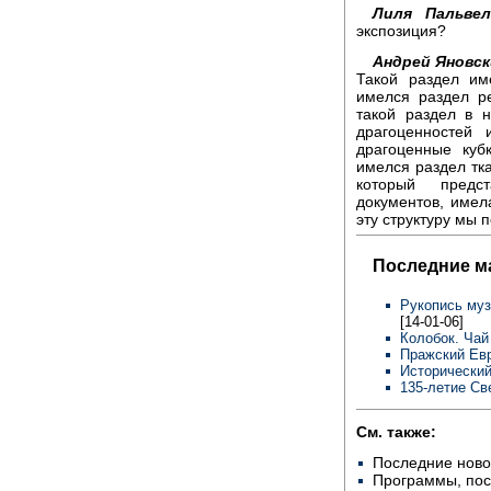
Лиля Пальвел
экспозиция?
Андрей Яновск
Такой раздел им
имелся раздел ре
такой раздел в 
драгоценностей 
драгоценные куб
имелся раздел тка
который предс
документов, имел
эту структуру мы 
Последние м
Рукопись муз
[14-01-06]
Колобок. Чай
Пражский Евр
Исторический
135-летие Св
См. также:
Последние ново
Программы, по