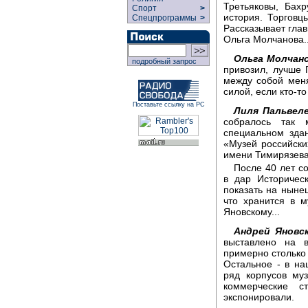
Третьяковы, Бах
Спорт
>
история. Торговц
Спецпрограммы
>
Рассказывает гла
Ольга Молчанова..
Ольга Молчано
подробный запрос
привозил, лучше 
между собой меня
силой, если кто-т
Поставьте ссылку на РС
Лиля Пальвеле
собралось так 
специальном зда
«Музей российски
имени Тимирязева
После 40 лет с
в дар Историчес
показать на ныне
что хранится в 
Яновскому...
Андрей Яновск
выставлено на в
примерно столько 
Остальное - в н
ряд корпусов му
коммерческие 
экспонировали.