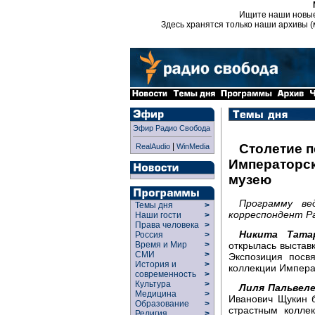
Ищите наши новы
Здесь хранятся только наши архивы (
Эфир Радио Свобода
|
Столетие п
RealAudio
WinMedia
Императорс
музею
Программу ве
Темы дня
>
корреспондент Ра
Наши гости
>
Права человека
>
Никита Татар
Россия
>
открылась выстав
Время и Мир
>
СМИ
>
Экспозиция посв
История и
>
коллекции Импера
современность
>
Культура
>
Лиля Пальвеле
Медицина
>
Иванович Щукин 
Образование
>
страстным колле
Религия
>