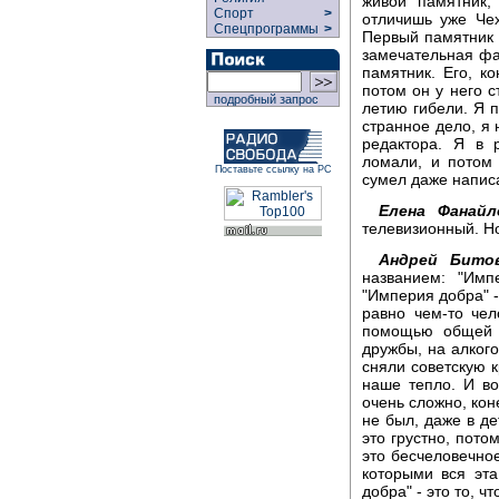
живой памятник,
Спорт
>
отличишь уже Чех
Спецпрограммы
>
Первый памятник з
замечательная фа
памятник. Его, ко
потом он у него с
подробный запрос
летию гибели. Я п
странное дело, я 
редактора. Я в 
ломали, и потом 
Поставьте ссылку на РС
сумел даже написа
Елена Фанайл
телевизионный. Но
Андрей Битов
названием: "Имп
"Империя добра" -
равно чем-то че
помощью общей 
дружбы, на алкого
сняли советскую к
наше тепло. И воз
очень сложно, кон
не был, даже в де
это грустно, пот
это бесчеловечное
которыми вся эта
добра" - это то, ч