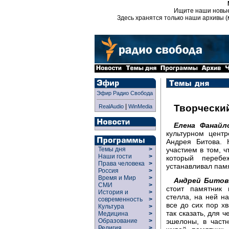
Ищите наши новы
Здесь хранятся только наши архивы (
Эфир Радио Свобода
|
Творчески
RealAudio
WinMedia
Елена Фанайл
культурном центр
Андрея Битова. 
участием в том, ч
Темы дня
>
Наши гости
>
который перебе
Права человека
>
устанавливал пам
Россия
>
Время и Мир
>
Андрей Битов
СМИ
>
стоит памятник 
История и
>
стелла, на ней на
современность
>
все до сих пор хв
Культура
>
так сказать, для 
Медицина
>
эшелоны, в част
Образование
>
Религия
>