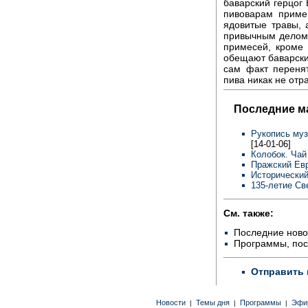
баварский герцог
пивоварам приме
ядовитые травы, 
привычным делом.
примесей, кроме 
обещают баварский
сам факт переня
пива никак не отра
Последние м
Рукопись муз
[14-01-06]
Колобок. Чай
Пражский Евр
Исторический
135-летие Св
См. также:
Последние ново
Программы, по
Отправить 
Новости
Темы дня
Программы
Эфи
|
|
|