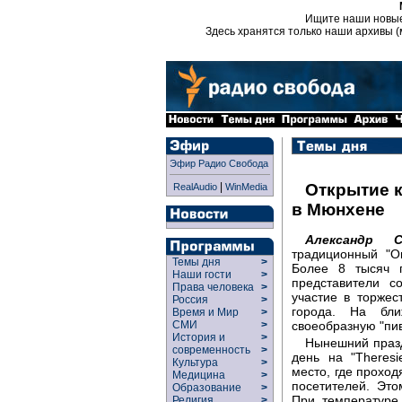
Ищите наши новы
Здесь хранятся только наши архивы (
Эфир Радио Свобода
|
Открытие к
RealAudio
WinMedia
в Мюнхене
Александр С
традиционный "О
Темы дня
>
Более 8 тысяч г
Наши гости
>
представители с
Права человека
>
участие в торже
Россия
>
города. На бл
Время и Мир
>
своеобразную "пи
СМИ
>
История и
>
Нынешний празд
современность
>
день на "Theresi
Культура
>
место, где проход
Медицина
>
посетителей. Это
Образование
>
При температуре
Религия
>