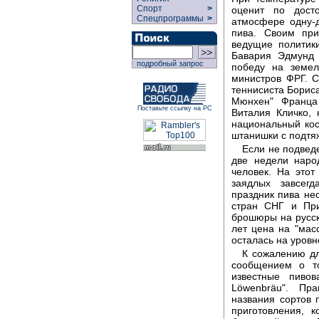
Спорт
>
оценит по досто
Спецпрограммы
>
атмосфере одну-д
пива. Своим при
ведущие политик
Бавария Эдмунд 
подробный запрос
победу на земел
министров ФРГ. С
теннисиста Бориса
Мюнхен" Франца
Поставьте ссылку на РС
Виталия Кличко,
национальный кос
штанишки с подтя
Если не подвед
две недели наро
человек. На этот
заядлых завсегд
праздник пива нес
стран СНГ и При
брошюры на русск
лет цена на "масс
осталась на уровн
К сожалению дл
сообщением о то
известные пивов
Löwenbräu". Пр
названия сортов 
приготовления, к