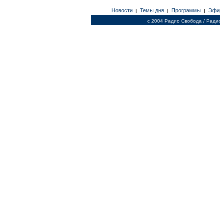
Новости
Темы дня
Программы
Эфи
|
|
|
c 2004 Радио Свобода / Ради