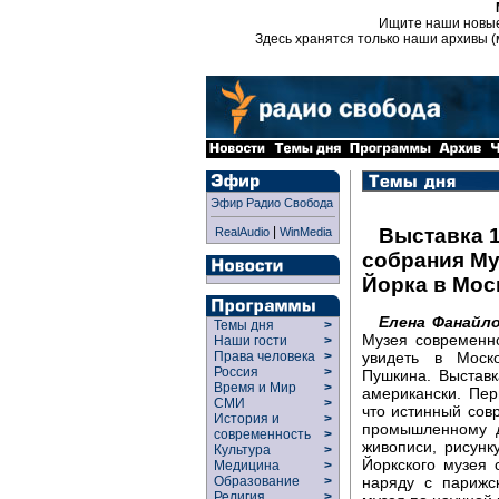
Ищите наши новы
Здесь хранятся только наши архивы (
Эфир Радио Свобода
|
Выставка 
RealAudio
WinMedia
собрания Му
Йорка в Мос
Елена Фанайл
Темы дня
>
Музея современн
Наши гости
>
увидеть в Моск
Права человека
>
Россия
>
Пушкина. Выставк
Время и Мир
>
американски. Пе
СМИ
>
что истинный сов
История и
>
промышленному д
современность
>
живописи, рисунк
Культура
>
Йоркского музея 
Медицина
>
наряду с парижс
Образование
>
Религия
>