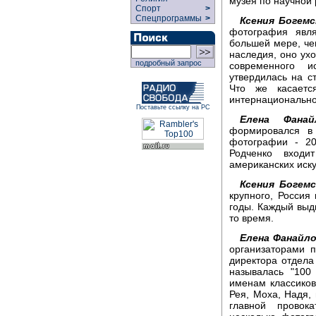
музея по научной 
Спорт
>
Спецпрограммы
>
Ксения Богемс
фотография явля
большей мере, чем
наследия, оно ухо
подробный запрос
современного и
утвердилась на с
Что же касаетс
интернациональн
Поставьте ссылку на РС
Елена Фанай
формировался в
фотографии - 20
Родченко вход
американских иску
Ксения Богемс
крупного, Россия
годы. Каждый выд
то время.
Елена Фанайло
организаторами п
директора отдела
называлась "100
именам классиков
Рея, Моха, Надя, 
главной провок