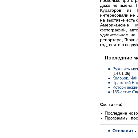
несколько фотог
даже не имена. 
Кураторов из Н
интересовали не 
на выставке есть 
Американские 
фотографий, авт
удивительное на 
репортера, "Круш
год, снято в возду
Последние м
Рукопись муз
[14-01-06]
Колобок. Чай
Пражский Евр
Исторический
135-летие Св
См. также:
Последние ново
Программы, по
Отправить 