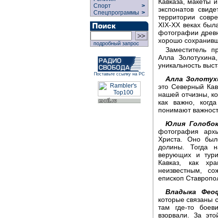
Кавказа, макеты 
Спорт
>
экспонатов свиде
Спецпрограммы
>
территории совр
XIX-XX веках был
фотографии древн
хорошо сохранивш
подробный запрос
Заместитель пр
Алла Золотухина
уникальность выст
Поставьте ссылку на РС
Алла Золотух
это Северный Кав
нашей отчизны, ко
как важно, когд
понимают важность
Юлия Голобок
фотография архы
Христа. Оно бы
долины. Тогда н
верующих и тури
Кавказ, как хра
неизвестным, со
епископ Ставропол
Владыка Феоф
которые связаны с
там где-то боеви
взорвали. За эт