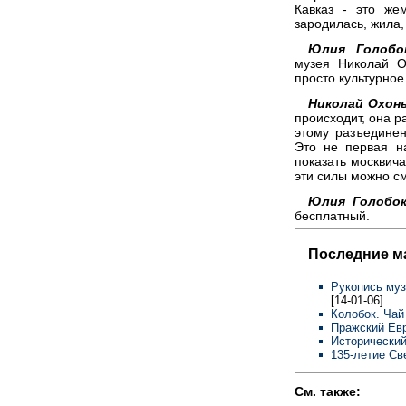
Кавказ - это же
зародилась, жила,
Юлия Голобок
музея Николай О
просто культурное
Николай Охонь
происходит, она р
этому разъедине
Это не первая н
показать москвича
эти силы можно см
Юлия Голобок
бесплатный.
Последние м
Рукопись муз
[14-01-06]
Колобок. Чай
Пражский Евр
Исторический
135-летие Св
См. также: