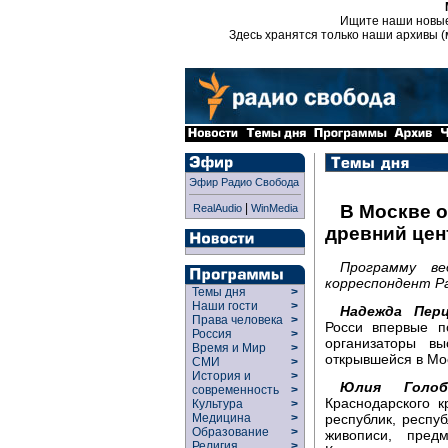
Ищите наши новы
Здесь хранятся только наши архивы (
Эфир Радио Свобода
|
В Москве о
RealAudio
WinMedia
древний цен
Программу в
корреспондент Ра
Темы дня
>
Наши гости
>
Надежда Перц
Права человека
>
Росси впервые п
Россия
>
организаторы вы
Время и Мир
>
открывшейся в Мо
СМИ
>
История и
>
Юлия Голобо
современность
>
Краснодарского к
Культура
>
республик, респу
Медицина
>
Образование
>
живописи, пред
Религия
>