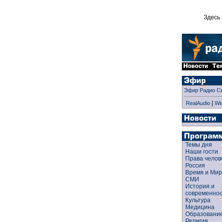
Здесь 
Эфир Радио С
|
RealAudio
Wi
Темы дня
Наши гости
Права чело
Россия
Время и Ми
СМИ
История и
современно
Культура
Медицина
Образован
Религия