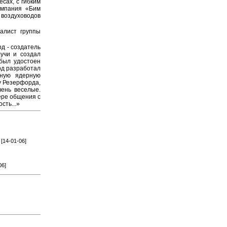
сах, с гибким
омпания «Бим
 воздуховодов
калист группы
д - создатель
учи и создал
 был удостоен
рд разработал
нную ядерную
у Резерфорда,
чень веселые.
нере общения с
сть...»
[14-01-06]
06]