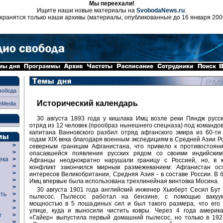
Мы переехали!
Ищите наши новые материалы на
SvobodaNews.ru
.
хранятся только наши архивы (материалы, опубликованные до 16 января 200
вобода
Исторический календарь
nMedia
30 августа 1893 года у кишлака Имц возле реки Пяндж русс
отряд из 12 человек (прообраз нынешнего спецназа) под командо
капитана Ванновского разбил отряд афганского эмира из 60-ти
годам XIX века благодаря военным экспедициям в Средней Азии Р
>
северным границам Афганистана, что привело к противостояни
>
опасавшейся появления русских рядом со своими индийским
века
>
Афганцы неоднократно нарушали границу с Россией, но, в к
>
конфликт закончился мирным размежеванием: Афганистан ос
р
>
интересов Великобритании, Средняя Азия - в составе России. В 
>
Имц впервые была использована трехлинейная винтовка Мосина.
>
30 августа 1901 года английский инженер Хьюберт Сесил Бут
сть
>
пылесос. Пылесос работал на бензине, с помощью вакуум
>
мощностью в 5 лошадиных сил и был такого размера, что его 
>
улице, куда и выносили чистить ковры. Через 4 года америк
ие
>
«Гайер» выпустила первый домашний пылесос, но только в 192
>