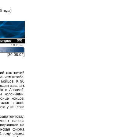
6 года)
7.8.2026
[30-08-04]
кий охотничий
ванием штабс-
 бойцов. К 90
оссия вышла к
ю с Англией,
и колониями.
онце концов,
тался в зоне
бою у кишлака
 запатентовал
ного насоса
парковали на
анская фирма
1 году фирма