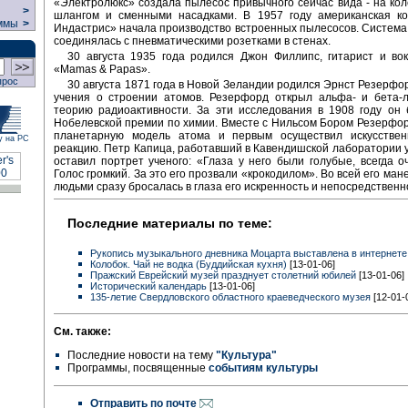
«Электролюкс» создала пылесос привычного сейчас вида - на коле
>
шлангом и сменными насадками. В 1957 году американская к
ммы
>
Индастрис» начала производство встроенных пылесосов. Система
соединялась с пневматическими розетками в стенах.
30 августа 1935 года родился Джон Филлипс, гитарист и во
«Mamas & Papas».
прос
30 августа 1871 года в Новой Зеландии родился Эрнст Резерфор
учения о строении атомов. Резерфорд открыл альфа- и бета-л
теорию радиоактивности. За эти исследования в 1908 году он
Нобелевской премии по химии. Вместе с Нильсом Бором Резерфо
планетарную модель атома и первым осуществил искусстве
у на РС
реакцию. Петр Капица, работавший в Кавендишской лаборатории 
оставил портрет ученого: «Глаза у него были голубые, всегда о
Голос громкий. За это его прозвали «крокодилом». Во всей его ма
людьми сразу бросалась в глаза его искренность и непосредственно
Последние материалы по теме:
Рукопись музыкального дневника Моцарта выставлена в интернете
Колобок. Чай не водка (Буддийская кухня)
[13-01-06]
Пражский Еврейский музей празднует столетний юбилей
[13-01-06]
Исторический календарь
[13-01-06]
135-летие Свердловского областного краеведческого музея
[12-01-
См. также:
Последние новости на тему
"Культура"
Программы, посвященные
событиям культуры
Отправить по почте