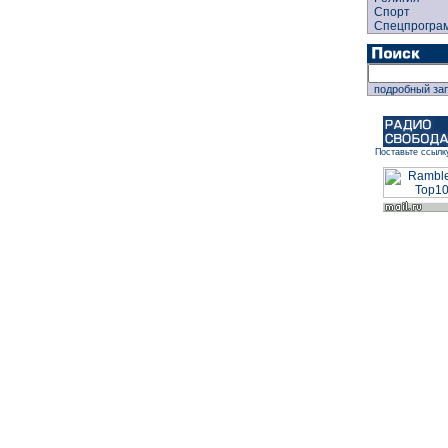
Спорт
Спецпрогра
подробный за
Поставьте ссылк