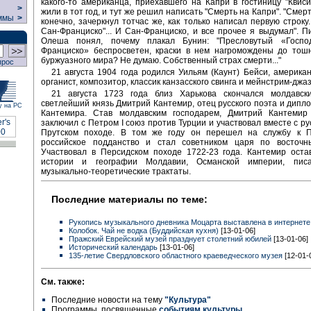
какого-то американца, приехавшего на Капри в гостиницу "Квиси
>
жили в тот год, и тут же решил написать "Смерть на Капри". "Смерт
ммы
>
конечно, зачеркнул тотчас же, как только написал первую строку.
Сан-Франциско"... И Сан-Франциско, и все прочее я выдумал". 
Олеша понял, почему плакал Бунин: "Пресловутый «Госпо
Франциско» беспросветен, краски в нем нагромождены до тошн
буржуазного мира? Не думаю. Собственный страх смерти..."
прос
21 августа 1904 года родился Уильям (Каунт) Бейси, американ
органист, композитор, классик канзасского свинга и мейнстрим-джаз
21 августа 1723 года близ Харькова скончался молдавски
светлейший князь Дмитрий Кантемир, отец русского поэта и дипл
у на РС
Кантемира. Став молдавским господарем, Дмитрий Кантемир
заключил с Петром I союз против Турции и участвовал вместе с ру
Прутском походе. В том же году он перешел на службу к П
российское подданство и стал советником царя по восточн
Участвовал в Персидском походе 1722-23 года. Кантемир оста
истории и географии Молдавии, Османской империи, пис
музыкально-теоретические трактаты.
Последние материалы по теме:
Рукопись музыкального дневника Моцарта выставлена в интернете
Колобок. Чай не водка (Буддийская кухня)
[13-01-06]
Пражский Еврейский музей празднует столетний юбилей
[13-01-06]
Исторический календарь
[13-01-06]
135-летие Свердловского областного краеведческого музея
[12-01-
См. также:
Последние новости на тему
"Культура"
Программы, посвященные
событиям культуры