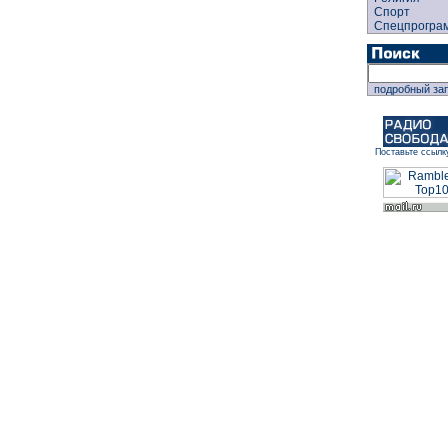
Спорт
Спецпрогра
подробный за
Поставьте ссылк