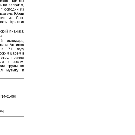
сана", где мы
ь на Капри" я,
 "Господин из
Писатель Юрий
дин из Сан-
оты. Критика
ский пианист,
а.
й господарь,
омата Антиоха
 в 1711 году
сским царем в
етру, принял
ым вопросам.
вил труды по
ал музыку и
[14-01-06]
06]