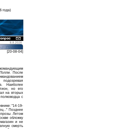
6 года)
8.8.2026
[20-08-04]
окомандующим
Толли. После
омандованием
 подозревая
а. Наиболее
тион, но его
ал на вторых
 полководца с
внике: "14-19-
ц..." Позднее
 прозы. Летом
оскве обложку
 магазин и не
запную смерть