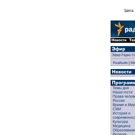
Здесь 
Эфир Радио С
|
RealAudio
Wi
Темы дня
Наши гости
Права чело
Россия
Время и Ми
СМИ
История и
современно
Культура
Медицина
Образован
Религия