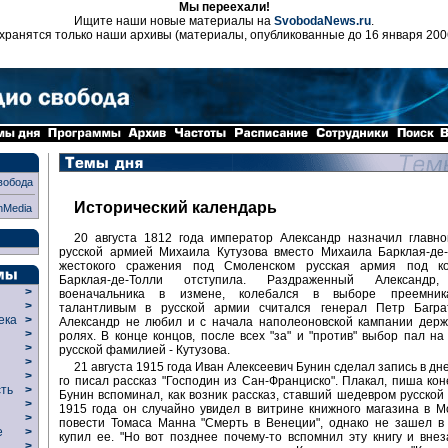
Мы переехали!
Ищите наши новые материалы на
SvobodaNews.ru
.
хранятся только наши архивы (материалы, опубликованные до 16 января 200
вобода
Исторический календарь
nMedia
20 августа 1812 года император Александр назначил главн
русской армией Михаила Кутузова вместо Михаила Барклая-де-
жестокого сражения под Смоленском русская армия под к
Барклая-де-Толли отступила. Раздраженный Александр,
>
военачальника в измене, колебался в выборе преемник
>
талантливым в русской армии считался генерал Петр Багра
века
>
Александр не любил и с начала наполеоновской кампании держ
>
ролях. В конце концов, после всех "за" и "против" выбор пал на
р
>
русской фамилией - Кутузова.
>
21 августа 1915 года Иван Алексеевич Бунин сделал запись в дне
>
го писал рассказ "Господин из Сан-Франциско". Плакал, пиша коне
сть
>
Бунин вспоминал, как возник рассказ, ставший шедевром русской
>
1915 года он случайно увидел в витрине книжного магазина в М
>
повести Томаса Манна "Смерть в Венеции", однако не зашел в
ие
>
купил ее. "Но вот позднее почему-то вспомнил эту книгу и вне
>