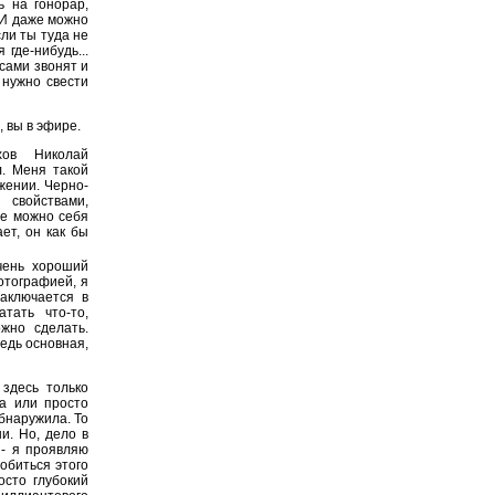
ь на гонорар,
. И даже можно
сли ты туда не
где-нибудь...
сами звонят и
 нужно свести
 вы в эфире.
хов Николай
л. Меня такой
жении. Черно-
 свойствами,
де можно себя
ет, он как бы
чень хороший
отографией, я
аключается в
тать что-то,
жно сделать.
ведь основная,
 здесь только
ла или просто
бнаружила. То
и. Но, дело в
 - я проявляю
обиться этого
осто глубокий