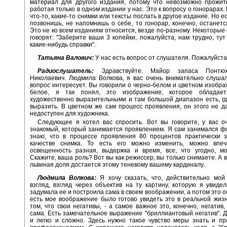
материал для другого издания, потому что невозможно прожит
работая только в одном издании у нас. Это к вопросу о гонорарах
что-то, какие-то снимки или тексты послать в другое издание. Но е
позвонишь, не напомнишь о себе, то гонорар, конечно, останется 
Это не ко всем изданиям относится, везде по-разному. Некоторые 
говорят: "Заберите ваши 3 копейки, пожалуйста, нам трудно, тут
какие-нибудь справки".
Татьяна Валович:
У нас есть вопрос от слушателя. Пожалуйста,
Радиослушатель:
Здравствуйте. Майор запаса Понтю
Николаевич. Людмила Волкова, я вас очень внимательно слуша
вопрос интересует. Вы говорили о черно-белом и цветном изобра
белое, я так понял, это изображение, которое обладает
художественно выразительными и там большой диапазон есть, г
выразить. В цветном же сам процесс проявления, он этого не да
недоступен для художника.
Следующее я хотел вас спросить. Вот вы говорите, у вас о
знакомый, который занимается проявлением. Я сам занимался ф
знаю, что в процессе проявления 80 процентов практически з
качестве снимка. То есть его можно изменить, можно впеча
освещенность разная, выдержка и время, все, что угодно, мо
Скажите, ваша роль? Вот вы как режиссер, вы только снимаете. А 
львиная доля достается этому теневому вашему кардиналу.
Людмила Волкова:
Я хочу сказать, что, действительно мой
взгляд, взгляд через объектив на ту картину, которую я увиде
задумала ее и построила сама в своем воображении, а потом это о
есть мое воображение было готово увидеть это в реальной жизн
том, что свои негативы, - а самое важное это, конечно, негатив,
сама. Есть замечательное выражение "бриллиантовый негатив". Д
и легко и сложно. Здесь нужно такое чувство меры знать и пр