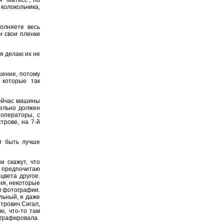
колокольчика,
олняете весь
и свои пленки
я делаю их не
шение, потому
 которые так
сейчас машины
тельно должен
ооператоры, с
трове, на 7-й
т быть лучше
и скажут, что
 предпочитаю
цвета другое.
ия, некоторые
м фотографии.
льный, я даже
трович Сигал,
ю, что-то там
ографировала.