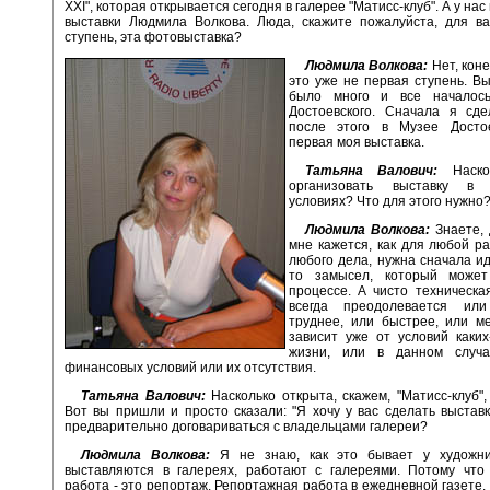
XXI", которая открывается сегодня в галерее "Матисс-клуб". А у нас 
выставки Людмила Волкова. Люда, скажите пожалуйста, для ва
ступень, эта фотовыставка?
Людмила Волкова:
Нет, коне
это уже не первая ступень. Вы
было много и все началось
Достоевского. Сначала я сде
после этого в Музее Досто
первая моя выставка.
Татьяна Валович:
Наско
организовать выставку в 
условиях? Что для этого нужно
Людмила Волкова:
Знаете, 
мне кажется, как для любой ра
любого дела, нужна сначала ид
то замысел, который может
процессе. А чисто техническа
всегда преодолевается или
труднее, или быстрее, или м
зависит уже от условий каки
жизни, или в данном случа
финансовых условий или их отсутствия.
Татьяна Валович:
Насколько открыта, скажем, "Матисс-клуб",
Вот вы пришли и просто сказали: "Я хочу у вас сделать выставк
предварительно договариваться с владельцами галереи?
Людмила Волкова:
Я не знаю, как это бывает у художни
выставляются в галереях, работают с галереями. Потому что 
работа - это репортаж. Репортажная работа в ежедневной газете.