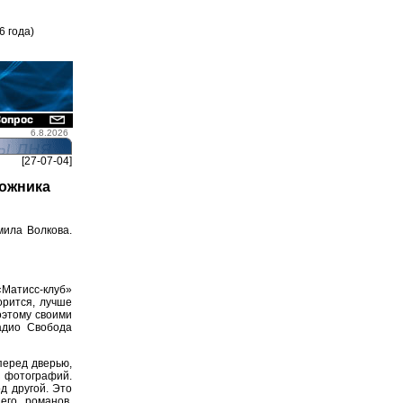
6 года)
6.8.2026
[27-07-04]
дожника
мила Волкова.
атисс-клуб»
орится, лучше
оэтому своими
адио Свобода
перед дверью,
з фотографий.
д другой. Это
его романов.