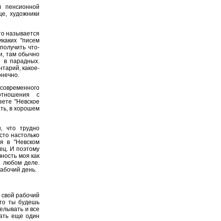
л пенсионной
ще, художники
то называется
каких "писем
получить что-
и, там обычно
 в парадных.
нтарий, какое-
онечно.
овременного
отношения с
зете "Невское
ать, в хорошем
, что трудно
сто настолько
я в "Невском
ец. И поэтому
ность моя как
в любом деле.
рабочий день.
 свой рабочий
что ты будешь
делывать и все
лать еще один