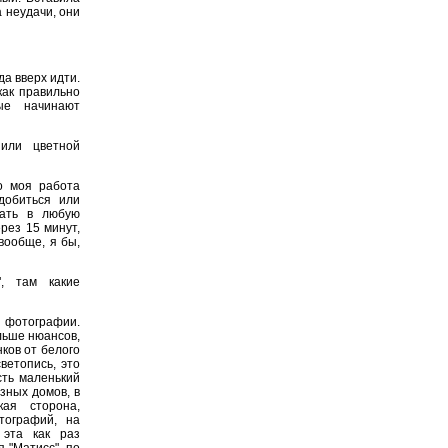
 неудачи, они
да вверх идти.
как правильно
ые начинают
или цветной
о моя работа
добиться или
дать в любую
рез 15 минут,
вообще, я бы,
", там какие
фотографии.
льше нюансов,
ков от белого
светопись, это
сть маленький
зных домов, в
кая сторона,
тографий, на
 эта как раз
 "Матисс", по