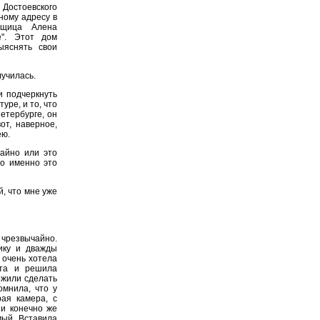
 Достоевского
ному адресу в
нтщица Алена
е". Этот дом
ыяснять свои
лучилась.
и подчеркнуть
уре, и то, что
етербурге, он
от, наверное,
ею.
айно или это
то именно это
, что мне уже
 чрезвычайно.
ику и дважды
 очень хотела
ыта и решила
ожили сделать
омнила, что у
рая камера, с
 и конечно же
мый. Вставила