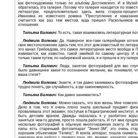
как фотохудожника только по альбому Достоевского. И в Музей
обратилась эта галерея. Потому что галерея находится по извест
литературе, предположительно здесь жила старуха-проце
Ивановна из известного романа "Преступление и наказани
считается как раз тем местом, куда пришел Раскольников в
отношения.
Татьяна Валович:
То есть, такая взаимосвязь литературная по
Людмила Волкова:
Да. Наверное все-таки галерейщики хотел
свое местоположение здесь тем, что этот дом известный по литерат
это канал Грибоедова, это самое литературное место вообще в П
извивается, как известно, такой змейкой по самому центру. И в
только таким путем, по набережной канала, я и пришла в эту галер
Татьяна Валович:
Люда, занятие фотографией для вас случ
было давнишнее какое-то осознанное желание, вы понимали, ч
ваша стезя?
Людмила Волкова:
Знаете, я так давно занимаюсь фотографией
трудно понять, где случайность, а где закономерность.
Татьяна Валович:
Как давно занимаетесь?
Людмила Волкова:
Можно сказать, что всю жизнь. Мне повезло
Дело в том, что я очень плохо знала школьный предмет физ
проваливала этот экзамен, поступая в Педиатрический институт, я
быть детским врачом. Дважды оказалась я у разбитого кор
заняться чем-то другим, просто пошла работать. И тут мне предл
несколько фотографий в обычную многотиражную газету. Я всп
папы есть старенький фотоаппарат "Зенит-3М", это очень ста
хорошим объективом "Гелиос". Я взяла аппарат, пошла снимать
завалила всю работу с первого раза. Но, видимо, характер упря