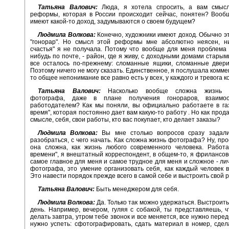
Татьяна Валович:
Люда, я хотела спросить, а вам смыс
реформы, которая в России происходит сейчас, понятен? Вооб
имеют какой-то доход, задумываются о своем будущем?
Людмила Волкова:
Конечно, художники имеют доход. Обычно э
"гонорар". Но смысл этой реформы мне абсолютно неясен, ни
счастья" я не получала. Потому что вообще для меня проблема 
нибудь по почте, - район, где я живу, с доходными домами старым
все осталось по-прежнему: сломанные ящики, сломанные двери
Поэтому ничего не могу сказать. Единственное, я послушала комме
то общее непонимание все равно есть у всех, у каждого и тревога к
Татьяна Валович:
Насколько вообще сложна жизнь с
фотографа, даже в плане получения гонораров, взаимо
работодателем? Как мы поняли, вы официально работаете в га
время", которая постоянно дает вам какую-то работу . Но как прод
смысле, себя, свои работы, кто вас покупает, кто делает заказы?
Людмила Волкова:
Вы мне столько вопросов сразу задали
разобраться, с чего начать. Как сложна жизнь фотографа? Ну, про
она сложна, как жизнь любого современного человека. Работа
времени", я внештатный корреспондент, в общем-то, я фрилансов
самое главное для меня и самое трудное для меня и сложное - лич
фотографа, это умение организовать себя, как каждый человек 
Это навести порядок прежде всего в самой себе и выстроить свой 
Татьяна Валович:
Быть менеджером для себя.
Людмила Волкова:
Да. Только так можно удержаться. Выстроить
день. Например, вечером, гуляя с собакой, ты представляешь, 
делать завтра, утром тебе звонок и все меняется, все нужно пере
нужно успеть: сфотографировать, сдать материал в номер, сде