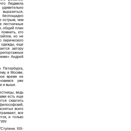
 что Людмила
 удивительно
 выразиться,
и беспощадно
е острым, чем
ые лестничные
н, общий план
 помнить, кто
гайлов, но не
о лирического
х одежды, еще
ается автору
 репортажные
время» Андрей
 Петербурга,
му, в Москве,
рое время ее
новимся уже
е и выше.
естницы, ведь
авки есть еще
ется схватить
 философский,
аснятых всего
траивают, все
ток, и только
уру.
"Ступени. XIX-