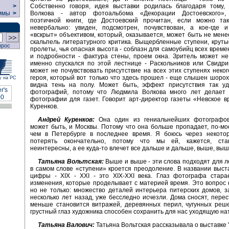
Собственно говоря, идея выставки родилась благодаря тому,
>
Волкова - автор фотоальбома «Декорации Достоевского»,
ммы
>
поэтичной книги, где Достоевский прочитан, если можно так
невербально: увиден, подсмотрен, почувствован, а кое-где 
«вскрыт» объективом, который, оказывается, может быть не мене
скальпель литературного критика. Выщербленные ступени, крут
прос
пролеты, чья опасная высота - соблазн для самоубийц всех време
и подробности - фактура стены, проем окна. Зритель может не
именно спускался по этой лестнице - Раскольников или Свидри
может не почувствовать присутствие на всех этих ступенях неког
героя, который вот только что здесь прошел - еще слышен шоро
у на РС
видна тень на полу. Может быть, эффект присутствия так уд
фотографий, потому что Людмила Волкова много лет делает
фотографии для газет. Говорит арт-директор газеты «Невское 
Куренков.
Андрей Куренков:
Она один из гениальнейших фотографов
может быть, и Москвы. Потому что она больше пропадает, по-мое
чем в Петербурге в последнее время. Я боюсь через некото
потерять окончательно, потому что мы ей, кажется, ста
неинтересны, а ее куда-то влечет все дальше и дальше, выше, выш
Татьяна Вольтская:
Выше и выше - эти слова подходят для л
в самом слове «ступени» кроется преодоление. В названии выст
цифры - XIX - XXI - это XIX-XXI века. Глаз фотографа стара
изменения, которые проделывает с материей время. Это вопрос
но не только: множество деталей интерьера питерских домов, з
несколько лет назад, уже бесследно исчезли. Дома сносят, перес
меньше становится витражей, деревянных перил, чугунных реше
грустный глаз художника способен сохранить для нас уходящую нат
Татьяна Валович:
Татьяна Вольтская рассказывала о выставке 