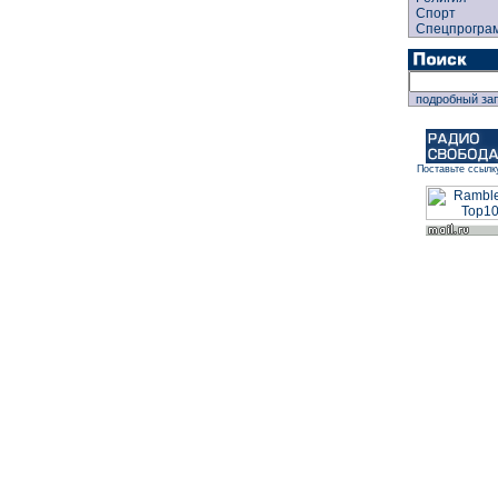
Спорт
Спецпрогра
подробный за
Поставьте ссылк