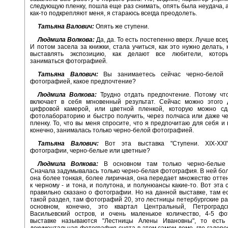
следующую пленку, пошла еще раз снимать, опять была неудача, а
как-то подкрепляют меня, я стараюсь всегда преодолеть.
Татьяна Валович:
Опять же ступени.
Людмила Волкова:
Да, да. То есть постепенно вверх. Лучше всег
И потом засела за книжки, стала учиться, как это нужно делать, 
выставлять экспозицию, как делают все любители, котор
заниматься фотографией.
Татьяна Валович:
Вы занимаетесь сейчас черно-белой 
фотографией, какое предпочтение?
Людмила Волкова:
Трудно отдать предпочтение. Потому чт
включает в себя мгновенный результат. Сейчас можно этого 
цифровой камерой, или цветной пленкой, которую можно с
фотолабораторию и быстро получить, через полчаса или даже че
пленку. То, что вы меня спросите, что я предпочитаю для себя и 
конечно, занималась только черно-белой фотографией.
Татьяна Валович:
Вот эта выставка "Ступени. XIX-XXI
фотографии, черно-белые или цветные?
Людмила Волкова:
В основном там только черно-белые 
Сначала задумывалась только черно-белая фотография. В ней бо
она более тонкая, более лиричная, она передает множество оттен
к черному - и тона, и полутона, и полунюансы какие-то. Вот эта 
правильно сказано о фотографии. Но на данной выставке, там е
такой раздел, там фотографий 20, это лестницы петербургские ра
основном, конечно, это квартал Центральный, Петроградс
Васильевский остров, и очень маленькое количество, 4-5 фо
выставке называются "Лестницы Алены Ивановны", то есть
документальная фотография снята в этом самом доме, где галерея