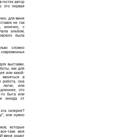
в гостях автор
с это первая
чно, для меня
ставок не так
, конечно, с
лала альбом,
евского была
лько сложно
современных
?
для выставки,
боты, как для
ея или какой-
 меняться в
я работа, она
 легче, или
едленнее, это
х-то быта или
е иногда от
 эта галерея?
у", или нужно
ков, которые
все-таки моя
 И меня знают