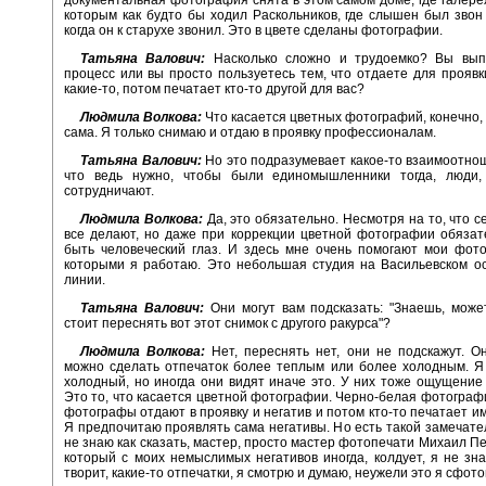
которым как будто бы ходил Раскольников, где слышен был звон 
когда он к старухе звонил. Это в цвете сделаны фотографии.
Татьяна Валович:
Насколько сложно и трудоемко? Вы вып
процесс или вы просто пользуетесь тем, что отдаете для проявк
какие-то, потом печатает кто-то другой для вас?
Людмила Волкова:
Что касается цветных фотографий, конечно, 
сама. Я только снимаю и отдаю в проявку профессионалам.
Татьяна Валович:
Но это подразумевает какое-то взаимоотно
что ведь нужно, чтобы были единомышленники тогда, люди,
сотрудничают.
Людмила Волкова:
Да, это обязательно. Несмотря на то, что 
все делают, но даже при коррекции цветной фотографии обяза
быть человеческий глаз. И здесь мне очень помогают мои фот
которыми я работаю. Это небольшая студия на Васильевском ос
линии.
Татьяна Валович:
Они могут вам подсказать: "Знаешь, може
стоит переснять вот этот снимок с другого ракурса"?
Людмила Волкова:
Нет, переснять нет, они не подскажут. Он
можно сделать отпечаток более теплым или более холодным. Я
холодный, но иногда они видят иначе это. У них тоже ощущение 
Это то, что касается цветной фотографии. Черно-белая фотограф
фотографы отдают в проявку и негатив и потом кто-то печатает и
Я предпочитаю проявлять сама негативы. Но есть такой замечате
не знаю как сказать, мастер, просто мастер фотопечати Михаил Пе
который с моих немыслимых негативов иногда, колдует, я не зна
творит, какие-то отпечатки, я смотрю и думаю, неужели это я сфот