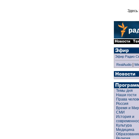
Здесь 
Эфир Радио С
|
RealAudio
Wi
Темы дня
Наши гости
Права чело
Россия
Время и Ми
СМИ
История и
современно
Культура
Медицина
Образован
Религия