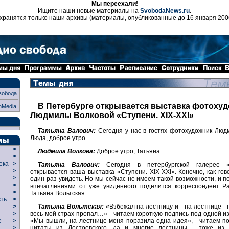
Мы переехали!
Ищите наши новые материалы на
SvobodaNews.ru
.
хранятся только наши архивы (материалы, опубликованные до 16 января 200
вобода
В Петербурге открывается выставка фотоху
nMedia
Людмилы Волковой «Ступени. XIX-XXI»
Татьяна Валович:
Сегодня у нас в гостях фотохудожник Люд
Люда, доброе утро.
>
Людмила Волкова:
Доброе утро, Татьяна.
>
века
>
Татьяна Валович:
Сегодня в петербургской галерее «М
>
открывается ваша выставка «Ступени. XIX-XXI». Конечно, как гов
р
>
один раз увидеть. Но мы сейчас не имеем такой возможности, и п
>
впечатлениями от уже увиденного поделится корреспондент Р
>
Татьяна Вольтская.
сть
>
Татьяна Вольтская:
«Взбежал на лестницу и - на лестнице - 
>
весь мой страх пропал…» - читаем короткую подпись под одной и
>
«Мы вышли, на лестнице меня поразила одна идея», - читаем по
ие
>
цитаты из Достоевского, да и многие лестницы - тоже из 
>