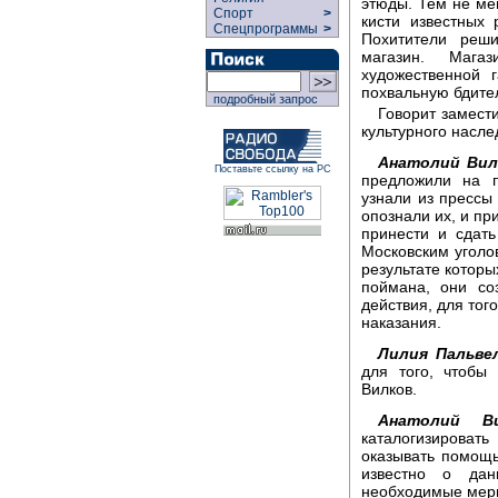
этюды. Тем не ме
Спорт
>
кисти известных 
Спецпрограммы
>
Похитители реши
магазин. Мага
художественной 
похвальную бдите
подробный запрос
Говорит замест
культурного насле
Анатолий Вил
Поставьте ссылку на РС
предложили на п
узнали из прессы
опознали их, и пр
принести и сдат
Московским уголо
результате которы
поймана, они со
действия, для тог
наказания.
Лилия Пальвел
для того, чтобы
Вилков.
Анатолий Ви
каталогизировать
оказывать помощь
известно о дан
необходимые меры