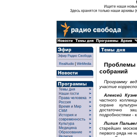
Ищите наши новы
Здесь хранятся только наши архивы (
Эфир Радио Свобода
|
Проблемы 
RealAudio
WinMedia
собраний
Программу вед
участие корреспо
Темы дня
>
Наши гости
>
Алексей Кузне
Права человека
>
частного коллек
Россия
>
охране культур
Время и Мир
>
достаточно за
СМИ
>
подробностями - 
История и
>
современность
>
Лилия Пальвел
Культура
>
старейших моско
Медицина
>
Образование
>
первого ряда не н
Религия
>