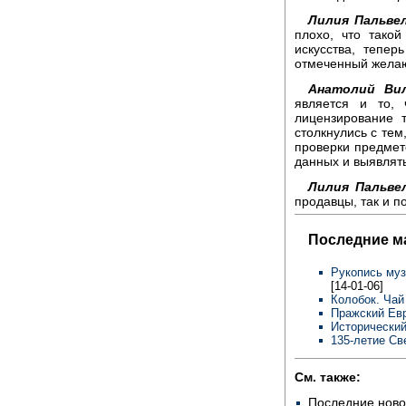
Лилия Пальвел
плохо, что такой
искусства, тепе
отмеченный жела
Анатолий Вил
является и то,
лицензирование 
столкнулись с тем
проверки предмет
данных и выявлять
Лилия Пальвел
продавцы, так и п
Последние м
Рукопись муз
[14-01-06]
Колобок. Чай
Пражский Евр
Исторический
135-летие Св
См. также:
Последние ново