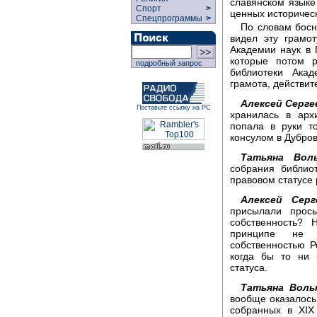
славянском языке
Спорт
>
ценных историчес
Спецпрограммы
>
По словам босн
видел эту грамо
Академии наук в 
которые потом р
подробный запрос
библиотеки Акад
грамота, действит
Алексей Серге
Поставьте ссылку на РС
хранилась в арх
попала в руки т
консулом в Дубро
Татьяна Воль
собрания библио
правовом статусе 
Алексей Серг
присылали прос
собственность? 
принципе не п
собственностью 
когда бы то ни 
статуса.
Татьяна Воль
вообще оказалось
собранных в XIX