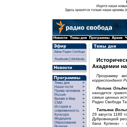
Ищите наши новы
Здесь хранятся только наши архивы (
Эфир Радио Свобода
|
Историчес
RealAudio
WinMedia
Академии на
Программу ве
корреспондент Р
Темы дня
>
Наши гости
>
Полина Ольде
Права человека
>
находится грамот
Россия
>
самых ценных ист
Время и Мир
>
Радио Свобода Та
СМИ
>
История и
>
Татьяна Воль
современность
>
29 августа 1189 г
Культура
>
Дубровницкой рес
Медицина
>
Образование
>
бана Кулина» - 
Религия
>