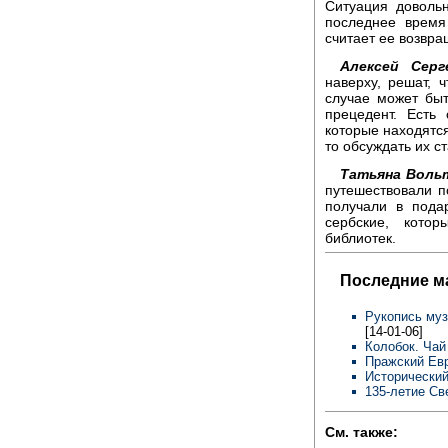
Ситуация доволь
последнее время
считает ее возвр
Алексей Серг
наверху, решат, 
случае может быт
прецедент. Есть
которые находятся
то обсуждать их ст
Татьяна Воль
путешествовали 
получали в пода
сербские, кото
библиотек.
Последние м
Рукопись муз
[14-01-06]
Колобок. Чай
Пражский Евр
Исторический
135-летие Св
См. также: