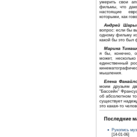
умерить свои ап
фильмы, что даю
настоящие евро
которыми, как гов
Андрей Шары
вопрос: если бы 
одному фильму из
какой бы это был
Марина Тимаш
я бы, конечно, 
может, нескольк
единственный ро
кинематографичес
мышления.
Елена Фанайло
моим друзьям дв
"Бассейн" Франсуа
об абсолютном тор
существует надежд
это какая-то чело
Последние м
Рукопись муз
[14-01-06]