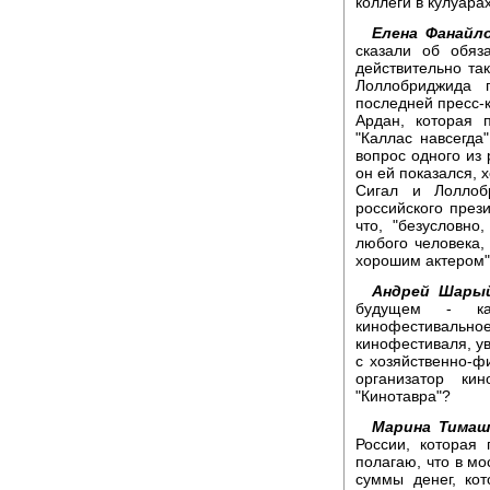
коллеги в кулуара
Елена Фанайло
сказали об обяз
действительно та
Лоллобриджида 
последней пресс-
Ардан, которая 
"Каллас навсегда
вопрос одного из 
он ей показался, 
Сигал и Лоллоб
российского през
что, "безусловн
любого человека,
хорошим актером"
Андрей Шары
будущем - ка
кинофестивальное
кинофестиваля, ув
с хозяйственно-ф
организатор ки
"Кинотавра"?
Марина Тимаш
России, которая
полагаю, что в мо
суммы денег, кот