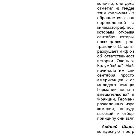
конечно, они дел
отметил из тенде
этим фильмам - э
обращается к со
определенной 
кинематограф пос
которым открыв
сентября, кото
посвящался реа
трагедию 11 сент
разрушает миф о 
об ответственно
истории. Очень 
Колумбайна" Май
начинала им сн
сентября, прос
американцев к о
молодого немецк
Германии после 
вмешательства" 
Франции, Германи
разделенных изр
комедия, но худ
высокий, и отбо
принципу они взял
Андрей Шары
конкурсную прог