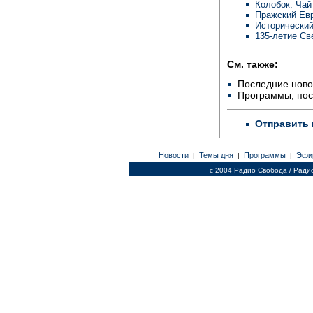
Колобок. Чай
Пражский Евр
Исторический
135-летие Св
См. также:
Последние ново
Программы, по
Отправить 
Новости
Темы дня
Программы
Эфи
|
|
|
c 2004 Радио Свобода / Ради