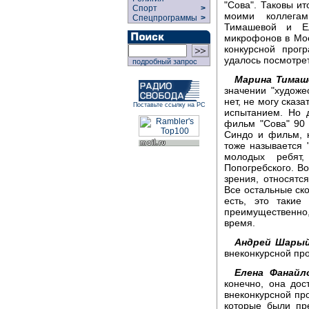
"Сова". Таковы ит
Спорт
>
моими коллега
Спецпрограммы
>
Тимашевой и Е
микрофонов в Мос
конкурсной прог
удалось посмотре
подробный запрос
Марина Тимаш
значении "художес
нет, не могу сказ
Поставьте ссылку на РС
испытанием. Но 
фильм "Сова" 90 
Синдо и фильм, 
тоже называется 
молодых ребят
Попогребского. Во
зрения, относятся
Все остальные ск
есть, это такие
преимущественно,
время.
Андрей Шарый
внеконкурсной пр
Елена Фанайл
конечно, она дос
внеконкурсной пр
которые были пр