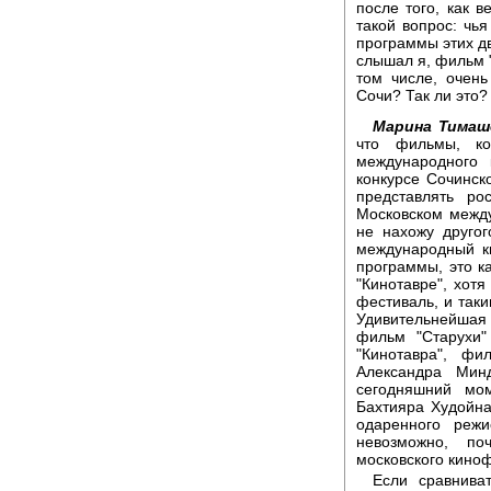
после того, как в
такой вопрос: чь
программы этих дв
слышал я, фильм "
том числе, очен
Сочи? Так ли это?
Марина Тимаш
что фильмы, ко
международного
конкурсе Сочинск
представлять ро
Московском межд
не нахожу другог
международный к
программы, это к
"Кинотавре", хотя
фестиваль, и так
Удивительнейшая
фильм "Старухи"
"Кинотавра", ф
Александра Мин
сегодняшний мо
Бахтияра Худойна
одаренного режи
невозможно, по
московского кино
Если сравниват