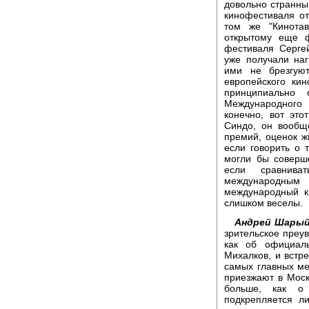
довольно странный
кинофестиваля от
том же "Кинотав
открытому еще ф
фестиваля Серге
уже получали на
ими не брезгуют
европейского ки
принципиально 
Международного 
конечно, вот эт
Синдо, он вообще
премий, оценок ж
если говорить о 
могли бы соверш
если сравнива
международным 
международный к
слишком веселы.
Андрей Шарый
зрительское преу
как об официал
Михалков, и встр
самых главных ме
приезжают в Моск
больше, как о
подкрепляется л