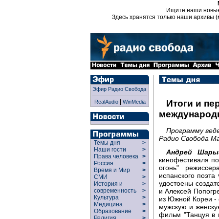
Ищите наши новы
Здесь хранятся только наши архивы (
Эфир Радио Свобода
|
Итоги и пе
RealAudio
WinMedia
международ
Программу вед
Радио Свобода М
Темы дня
>
Наши гости
>
Андрей Шары
Права человека
>
кинофестиваля по
Россия
>
огонь" режиссе
Время и Мир
>
испанского поэта
СМИ
>
удостоены создат
История и
>
и Алексей Попогр
современность
>
Культура
>
из Южной Кореи -
Медицина
>
мужскую и женску
Образование
>
фильм "Танцуя в 
Религия
>