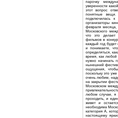
парочку междун
уверенности како
этот вопрос отв
понятные вещи.
подключилась к
организаторы ки
февраля месяца,
Московского меж
что это делает
фильмов в конкур
каждый год будет 
и понимаете, чт
определяться, как
время, как любой
нужно начинать го
нынешний фестивал
ощущения, чтобы
поскольку это уже
очень любим, надо
на закрытии фест
Московском между
привлекательност
любом случае, я 
проходить, и еди
живет и остает
необходима Моск
категория А, кото
настоящему ярки