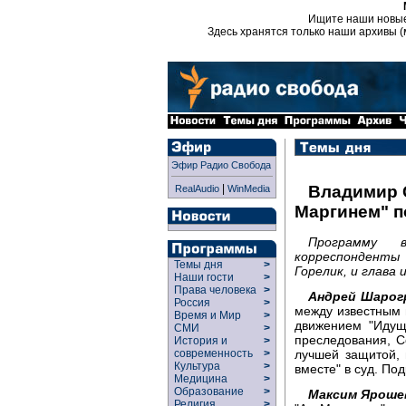
Ищите наши новы
Здесь хранятся только наши архивы (
Эфир Радио Свобода
|
Владимир 
RealAudio
WinMedia
Маргинем" п
Программу 
корреспонденты
Темы дня
>
Горелик, и глава
Наши гости
>
Права человека
>
Андрей Шарог
Россия
>
между известным
Время и Мир
>
движением "Идущ
СМИ
>
преследования, С
История и
>
лучшей защитой,
современность
>
Культура
>
вместе" в суд. По
Медицина
>
Образование
>
Максим Яроше
Религия
>