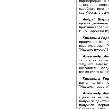
порнография, в 
таковой не явля
судебного иска 
суд Москвы 5 авгу
Андрей Шарог
против движения
Кристина Горелик
книги Сорокина из
Кристина Горе
предмет иска, 
издательством 
"Идущие вместе"?
Александр Ива
защиты авторских
"Идущих вместе
названием: "Влади
время своих акций
Кристина Гор
взятая цитата, 
"Идущими вместе",
Александр Ива
сцены из нескол
получили действи
получили порно
Сорокина все