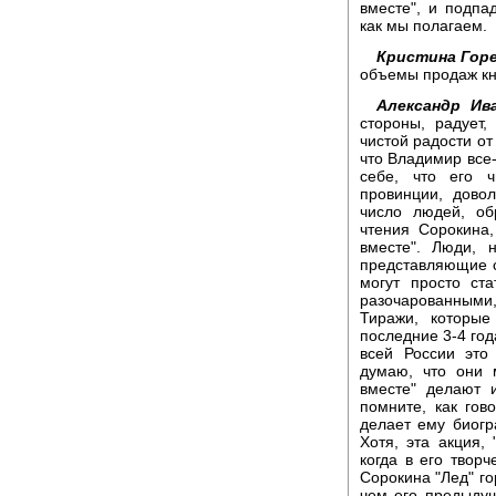
вместе", и подпа
как мы полагаем.
Кристина Горе
объемы продаж кн
Александр Ива
стороны, радует
чистой радости от
что Владимир все-
себе, что его ч
провинции, дово
число людей, об
чтения Сорокина
вместе". Люди, 
представляющие се
могут просто ст
разочарованными, 
Тиражи, которые
последние 3-4 год
всей России это
думаю, что они 
вместе" делают 
помните, как гов
делает ему биог
Хотя, эта акция,
когда в его твор
Сорокина "Лед" го
чем его предыду