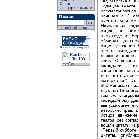
"Ад Маргинем" в 
Спорт
>
"Идущие вместе".
Спецпрограммы
>
рассматриватьс
начиная с 5 ав
писателем и мол
Начался он, когд
подробный запрос
акцию по обме
произведения Бор
обменять удалось
акция у здания 
Поставьте ссылку на РС
просто выкидыва
движения прошла 
книгу Сорокина 
молодежи в ито
отношении писате
дело по статье 2
материалов". Эта
800 минимальных 
двух лет. Порног
том же скандаль
молодежному движ
выпускающее его
авторских прав, 
истцов, движение
театра без согла
вошли цитаты из р
"Первый субботни
цитаты, опубли