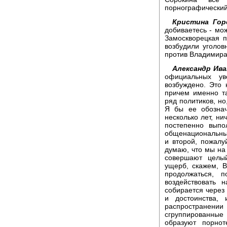
порнографический
Кристина Гор
добиваетесь - мо
Замоскворецкая 
возбудили уголо
против Владимир
Александр Ива
официальных ув
возбуждено. Это 
причем именно та
ряд политиков, но
Я бы ее обознач
несколько лет, ни
постепенно выпо
общенациональных
и второй, пожалу
думаю, что мы на
совершают целы
ущерб, скажем, 
продолжаться, 
воздействовать 
собирается через 
и достоинства,
распространении 
сгруппированные
образуют порнот