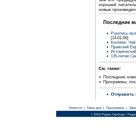
хорошей писател
новые произведен
Последние м
Рукопись муз
[14-01-06]
Колобок. Чай
Пражский Евр
Исторический
135-летие Св
См. также:
Последние ново
Программы, по
Отправить 
Новости
Темы дня
Программы
Эфи
|
|
|
c 2004 Радио Свобода / Ради