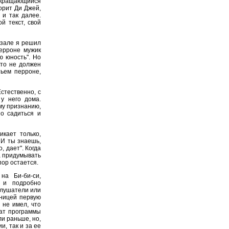
екращающийся
ворит Ди Джей,
 и так далее.
й текст, свой
кзале я решил
перроне мужик
ю юность". Но
кто не должен
тьем перроне,
стественно, с
у него дома.
ому признанию,
но садиться и
икает только,
. И ты знаешь,
, дает". Когда
а придумывать
 пор остается.
на Би-би-си,
о и подробно
слушатели или
аницей первую
 не имел, что
мат программы
ли раньше, но,
и, так и за ее