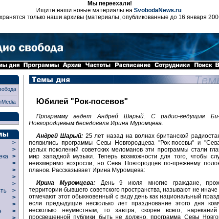
Мы переехали!
Ищите наши новые материалы на
SvobodaNews.ru
.
хранятся только наши архивы (материалы, опубликованные до 16 января 200
вобода
Юбилей "Рок-посевов"
nMedia
Программу ведет Андрей Шарый. С радио-ведущим Би-
Новгородцевым беседовала Ирина Муромцева.
Андрей Шарый:
25 лет назад на волнах британской радиоста
появились программы Севы Новгородцева "Рок-посевы" и "Сева
>
целых поколений советских меломанов эти программы стали гл
>
мир западной музыки. Теперь возможности для того, чтобы сл
века
>
неизмеримо возросли, но Сева Новгородцев по-прежнему полон
>
планов. Рассказывает Ирина Муромцева:
р
>
>
Ирина Муромцева:
День 9 июля многие граждане, про
>
территории бывшего советского пространства, называют не иначе к
сть
>
отмечают этот обыкновенный с виду день как национальный празд
>
если предыдущие несколько лет празднование этого дня кому
>
несколько неуместным, то завтра, скорее всего, нарекани
ие
>
просвещенной публики быть не должно, программа Севы Новгор
>