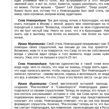
едва уловимый чей-то голос, все вслушиваются в этот непр
звуковой хаос, и вот он, голос. Кажется, трудно разобрать, что го
но можно. Потом музыка - "Queen" Led Zeppelin", "Deep purple",
Важно было все, потому что у Новгородцева был свой стиль, сво
юмор, своя огромная, вопреки всему, аудиторию.
Сева Новгородцев:
Три дня назад, ночью, в Краснодаре, на во
ехать поездом в Москву с женой, дорогу мне перегородил на 
бородатый и сказал: "Всеволод, спасибо вам за мою студенческу
это же был чистый сюр. Никто не знал, что я в Краснодаре. Ни
знать, как я выгляжу, тем более на вокзале, тем более на тре
ночью.
Ирина Муромцева:
Свой стиль Новгородцев придумывал сам. Е
помощью своих слушателей, чьи письма до сих пор хранятся 
Возможно, кому-то и не поверится, что Сева, по его же собственн
всегда с ужасом ждал среды и того момента, когда снова нуж
писать. Ужас этот не прошел и спустя 25 лет.
Сева Новгородцев:
Чувство одиночества и такой точки возн
когда надо чего-то писать, что еще не знаешь, откуда взять идеи
что надо написать крепко, чтобы народ сказал: "Вот Новгородцев-то
написал, прочитал - самому весело, сидишь и веселишься, но когд
это все, и неизвестно, что это, страх этого белого листа - он до сих
Ирина Муромцева:
Своей мистической историей прихода 
создания "Рок-посевов" и "Севаоборота" Новгородцев давн
поделился со своими слушателями. Теперь не знаешь, кто лучше, 
рок-сеятель рассказывают историю о том, как Сева купил за гр
подержанную машину с номерами "DJ", когда еще представления
означает это слово. Новгородцев отмечает, что до сих пор фор
формирует слушатель. Конечно, "Рок-посевы" теперь не те, что бы
как считает Новгородцев, все изменения, происходящие как в Росси