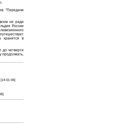
о.
ев: "Передачи
овсем не ради
ильдия России
евизионного
 путешествует
а хранятся в
л до четверти
ду продолжать,
[14-01-06]
06]