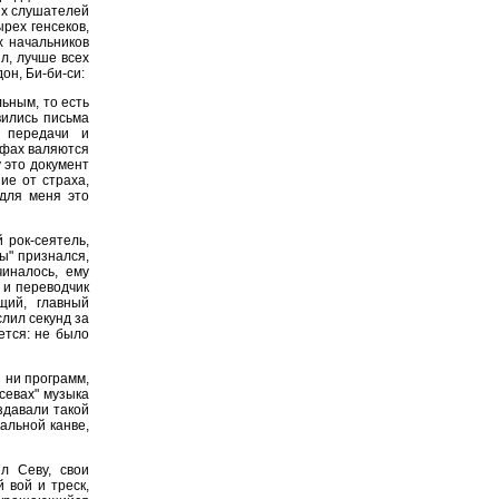
ых слушателей
рех генсеков,
х начальников
ил, лучше всех
он, Би-би-си:
ьным, то есть
вились письма
 передачи и
кафах валяются
у это документ
ие от страха,
 для меня это
 рок-сеятель,
ы" признался,
чиналось, ему
 и переводчик
ущий, главный
слил секунд за
ется: не было
 ни программ,
осевах" музыка
здавали такой
альной канве,
л Севу, свои
 вой и треск,