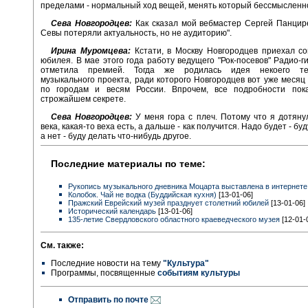
пределами - нормальный ход вещей, менять который бессмысленн
Сева Новгородцев:
Как сказал мой вебмастер Сергей Панцир
Севы потеряли актуальность, но не аудиторию".
Ирина Муромцева:
Кстати, в Москву Новгородцев приехал с
юбилея. В мае этого года работу ведущего "Рок-посевов" Радио-г
отметила премией. Тогда же родилась идея некоего тел
музыкального проекта, ради которого Новгородцев вот уже месяц
по городам и весям России. Впрочем, все подробности пок
строжайшем секрете.
Сева Новгородцев:
У меня гора с плеч. Потому что я дотяну
века, какая-то веха есть, а дальше - как получится. Надо будет - бу
а нет - буду делать что-нибудь другое.
Последние материалы по теме:
Рукопись музыкального дневника Моцарта выставлена в интернете
Колобок. Чай не водка (Буддийская кухня)
[13-01-06]
Пражский Еврейский музей празднует столетний юбилей
[13-01-06]
Исторический календарь
[13-01-06]
135-летие Свердловского областного краеведческого музея
[12-01-
См. также:
Последние новости на тему
"Культура"
Программы, посвященные
событиям культуры
Отправить по почте