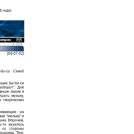
6 года)
7.8.2026
[09-07-02]
би-си Севой
нции Би-би-си
оборот". Для
авным окном в
ушать музыку,
 твореческих
живающие на
ак "июлька" и
ник. Впрочем,
-то казалось
й со стороны
одцева "Рок-