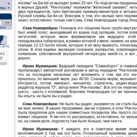
посевы" на Би-би-си выходит ровно 25 лет. По подсчетам преданн
>
и верных друзей, "Рок-посевы" пережили "железный занавес", четы
ммы
>
двух президентов, трех британских премьер-министров и четыре
Русской службы Би-би-си. Впрочем, о том, кто сколько чего переж
знает, естественно, только сам Сева. Сева Новгородцев, город Лонд
прос
Сева Новгородцев:
Поначалу это общение было сугубо виртуал
был некий голос, выходивший из ящика под заглушки, потом поя
читателей, которые меня формировали как ведущего этой
складывалась субкультура, в рамках которой у меня, скажем, на ш
порядка 12-13 тысяч писем, которые я не могу выкинуть, поскольк
у на РС
эпохи. В этих ящиках эволюция сознания, раскрытие, освобожден
появление собственной внутренней литературы какой-то, и вот
дорого.
Ирина Муромцева:
Ведущий передачи "Севаоборот" и главный
пропагандист импортной рок-музыки и автор передачи "Рок-посев
что за последние несколько лет вспомнить о том, как это на
пришлось, по меньшей мере, раз 40-50. Сначала моряк, музыкант
Интуриста, потом эмигрант, киноактер, строитель, радио-вед
редактор журнала "О", автор книги "Рок-посевы". Все это он перечи
шесть - шесть с половиной. Впрочем, Новгородцев тут же призна
бы опыта, не было бы и радио.
Сева Новгородцев:
Не было бы радио, разумеется, не стало бы
ни книг, ничего. В наших программах, как ни странно, в этих "Рок-п
была предлогом для наших совместных посиделок. Мы просто со
климат общения. Я им что-то рассказывал, естественно, по музык
но, на самом деле, подтекста там было больше, чем текста.
Ирина Муромцева:
У каждого, кто в советское время лови
воспоминания о том, как это было. Потрепанный приемник, дикий