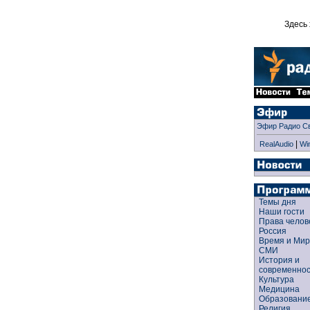
Здесь 
Эфир Радио С
|
RealAudio
Wi
Темы дня
Наши гости
Права чело
Россия
Время и Ми
СМИ
История и
современно
Культура
Медицина
Образован
Религия