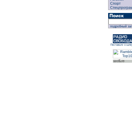
Спорт
Спецпрогра
подробный за
Поставьте ссылк