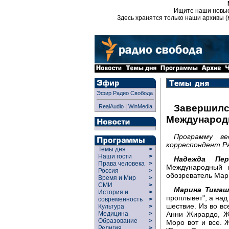
Ищите наши новы
Здесь хранятся только наши архивы (
Эфир Радио Свобода
|
Завершилс
RealAudio
WinMedia
Международ
Программу в
корреспондент Р
Темы дня
>
Наши гости
>
Надежда Пер
Права человека
>
Международный к
Россия
>
обозреватель Мар
Время и Мир
>
СМИ
>
Марина Тимаш
История и
>
проплывет", а над
современность
>
шествие. Из во в
Культура
>
Анни Жирардо, Ж
Медицина
>
Образование
>
Моро вот и все. 
Религия
>