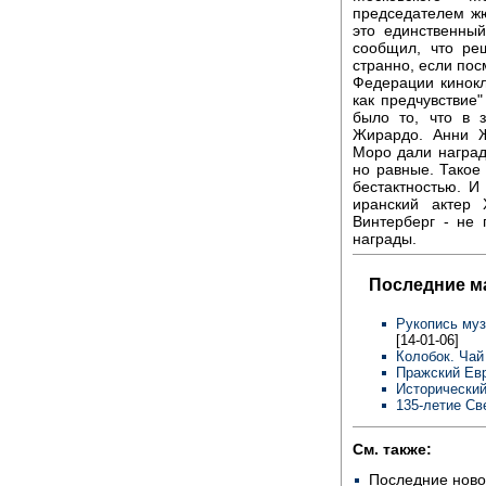
председателем жю
это единственный
сообщил, что ре
странно, если пос
Федерации кинокл
как предчувствие"
было то, что в
Жирардо. Анни Ж
Моро дали наград
но равные. Такое
бестактностью. И
иранский актер
Винтерберг - не 
награды.
Последние м
Рукопись муз
[14-01-06]
Колобок. Чай
Пражский Евр
Исторический
135-летие Св
См. также:
Последние ново