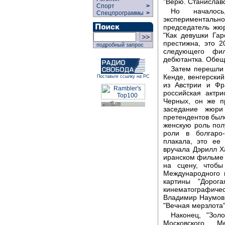
"Верю. Станиславс
Спорт
>
Но началось
Спецпрограммы
>
экспериментально
председатель жю
"Как девушки Гар
престижна, это 
подробный запрос
следующего фи
дебютантка. Обещ
Затем перешли 
Кенде, венгерски
Поставьте ссылку на РС
из Австрии и Фр
российская актр
Черных, он же п
заседание жюри
претендентов было
женскую роль пол
роли в болгаро-
плакала, это ее
вручала Дэрилл Х
иранском фильме 
на сцену, чтобы
Международного 
картины "Дорог
кинематографиче
Владимир Наумов
"Вечная мерзлота"
Наконец, "Золо
Московского М