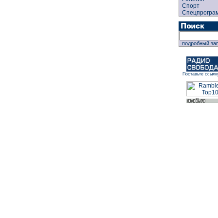
Спорт
Спецпрогра
подробный за
Поставьте ссылк