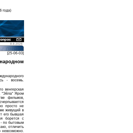
6 года)
8.8.2026
[25-06-03]
ународном
дународного
сь - восемь.
о венгерская
а "Эйла" Яром
ве фильмов,
исчерпывается
но просто не
ьме живущий в
ет его бывшая
ня борется с
 - по бытовым
ако, отличить
о невозможно.