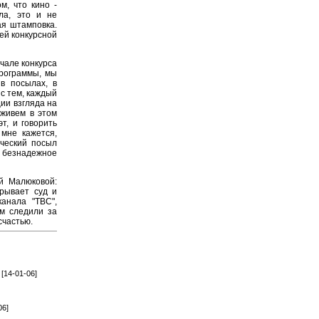
м, что кино -
ла, это и не
ая штамповка.
ей конкурсной
чале конкурса
программы, мы
в посылах, в
 с тем, каждый
ии взгляда на
 живем в этом
т, и говорить
 мне кажется,
рческий посыл
ь безнадежное
й Малюковой:
рывает суд и
анала "ТВС",
ом следили за
счастью.
[14-01-06]
06]