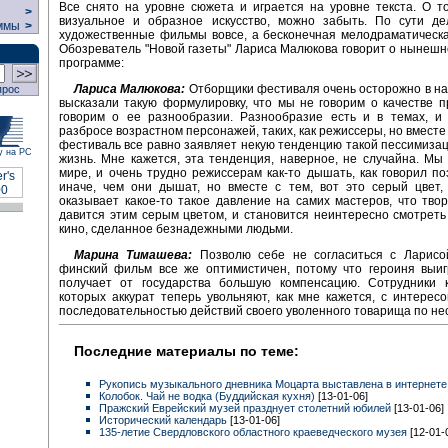
Все снято на уровне сюжета и играется на уровне текста. О то
>
визуальное и образное искусство, можно забыть. По сути де
ммы
>
художественные фильмы вовсе, а бесконечная мелодраматическ
Обозреватель "Новой газеты" Лариса Малюкова говорит о нынешн
программе:
Лариса Малюкова:
Отборщики фестиваля очень осторожно в на
прос
высказали такую формулировку, что мы не говорим о качестве 
говорим о ее разнообразии. Разнообразие есть и в темах, и 
разбросе возрастном персонажей, таких, как режиссеры, но вместе
фестиваль все равно заявляет некую тенденцию такой пессимизац
у на РС
жизнь. Мне кажется, эта тенденция, наверное, не случайна. Мы
мире, и очень трудно режиссерам как-то дышать, как говорил поэ
иначе, чем они дышат, но вместе с тем, вот это серый цвет,
оказывает какое-то такое давление на самих мастеров, что тво
давится этим серым цветом, и становится неинтересно смотрет
кино, сделанное безнадежными людьми.
Марина Тимашева:
Позволю себе не согласиться с Ларисо
финский фильм все же оптимистичен, потому что героиня выиг
получает от государства большую компенсацию. Сотрудники к
которых аккурат теперь увольняют, как мне кажется, с интерес
последовательностью действий своего уволенного товарища по не
Последние материалы по теме:
Рукопись музыкального дневника Моцарта выставлена в интернете
Колобок. Чай не водка (Буддийская кухня)
[13-01-06]
Пражский Еврейский музей празднует столетний юбилей
[13-01-06]
Исторический календарь
[13-01-06]
135-летие Свердловского областного краеведческого музея
[12-01-