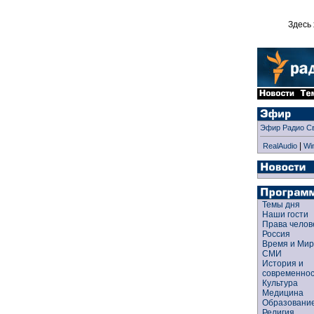
Здесь 
Эфир Радио С
|
RealAudio
Wi
Темы дня
Наши гости
Права чело
Россия
Время и Ми
СМИ
История и
современно
Культура
Медицина
Образован
Религия