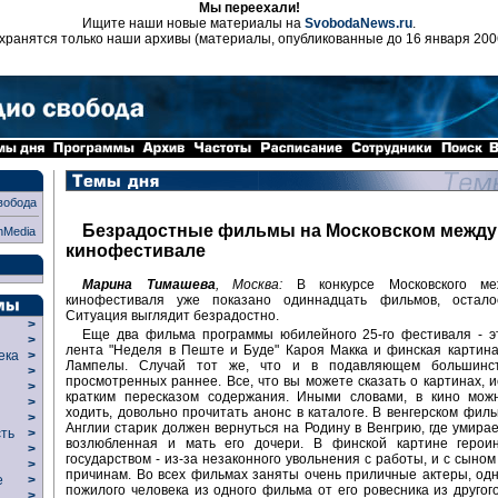
Мы переехали!
Ищите наши новые материалы на
SvobodaNews.ru
.
хранятся только наши архивы (материалы, опубликованные до 16 января 200
вобода
Безрадостные фильмы на Московском межд
nMedia
кинофестивале
Марина Тимашева
, Москва:
В конкурсе Московского меж
кинофестиваля уже показано одиннадцать фильмов, остало
Ситуация выглядит безрадостно.
>
Еще два фильма программы юбилейного 25-го фестиваля - эт
>
лента "Неделя в Пеште и Буде" Кароя Макка и финская картин
века
>
Лампелы. Случай тот же, что и в подавляющем большинст
>
просмотренных раннее. Все, что вы можете сказать о картинах, 
р
>
кратким пересказом содержания. Иными словами, в кино мож
>
ходить, довольно прочитать анонс в каталоге. В венгерском фил
>
Англии старик должен вернуться на Родину в Венгрию, где умира
сть
>
возлюбленная и мать его дочери. В финской картине герои
>
государством - из-за незаконного увольнения с работы, и с сыном
>
причинам. Во всех фильмах заняты очень приличные актеры, одн
ие
>
пожилого человека из одного фильма от его ровесника из другог
>