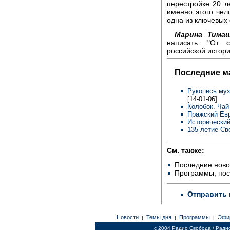
перестройке 20 л
именно этого чело
одна из ключевых
Марина Тимаш
написать: "От 
российской истори
Последние м
Рукопись муз
[14-01-06]
Колобок. Чай
Пражский Евр
Исторический
135-летие Св
См. также:
Последние ново
Программы, по
Отправить 
Новости
Темы дня
Программы
Эфи
|
|
|
c 2004 Радио Свобода / Ради