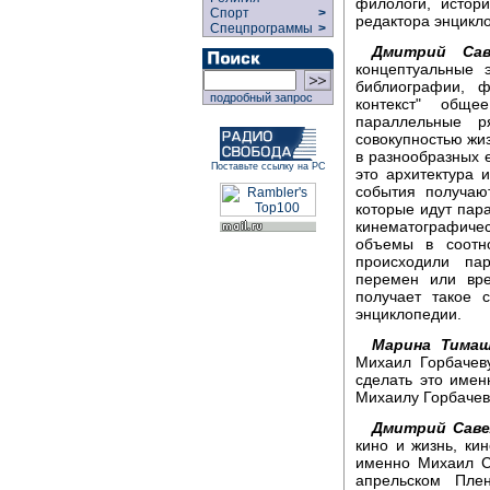
филологи, истори
Спорт
>
редактора энцикл
Спецпрограммы
>
Дмитрий Сав
концептуальные 
библиографии, 
подробный запрос
контекст" общ
параллельные 
совокупностью жи
в разнообразных е
Поставьте ссылку на РС
это архитектура 
события получаю
которые идут пара
кинематографиче
объемы в соотн
происходили па
перемен или вре
получает такое 
энциклопедии.
Марина Тимаш
Михаил Горбачев
сделать это име
Михаилу Горбачеву
Дмитрий Саве
кино и жизнь, кин
именно Михаил С
апрельском Пле