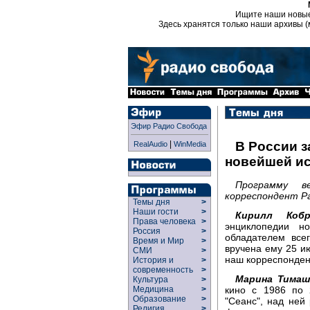
Ищите наши новы
Здесь хранятся только наши архивы (
Эфир Радио Свобода
|
В России 
RealAudio
WinMedia
новейшей ис
Программу в
корреспондент Р
Темы дня
>
Наши гости
>
Кирилл Кобр
Права человека
>
энциклопедии н
Россия
>
обладателем все
Время и Мир
>
вручена ему 25 и
СМИ
>
наш корреспонде
История и
>
современность
>
Марина Тимаш
Культура
>
кино с 1986 по 
Медицина
>
Образование
>
"Сеанс", над ней 
Религия
>