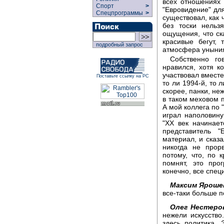
всех отношениях 
Спорт
>
"Евровидение" для
Спецпрограммы
>
существовал, как ч
без тоски нельз
ощущения, что ска
красивые бегут,
подробный запрос
атмосфера уныни
Собственно го
нравился, хотя ко
участвовал вместе
Поставьте ссылку на РС
то ли 1994-й, то 
скорее, панки, не
в таком меховом п
А мой коллега по 
играл наполовину
"XX век начинает
представитель 
материал, и сказа
никогда не прор
потому, что, по 
помнят, это про
конечно, все спец
Максим Яроше
все-таки больше п
Олег Нестеро
нежели искусство.
здесь политика. 