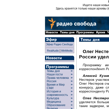
Ищите наши новы
Здесь хранятся только наши архивы (
Эфир Радио Свобода
|
Олег Несте
RealAudio
WinMedia
России удел
Программу ве
корреспондент Р
Темы дня
>
Наши гости
>
Алексей Кузне
Права человека
>
Нестеров участво
Россия
>
Олег Нестеров сч
Время и Мир
>
конкурсу, даже 
СМИ
>
корреспонденту Р
История и
>
современность
>
Олег Нестеро
Культура
>
уделяется больше
Медицина
>
Образование
>
такие задворки, 
Религия
>