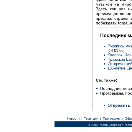
музыкой на миро
Здесь как раз н
преимущественно
престиж страны 
побеждать тогда, а
Последние м
Рукопись муз
[14-01-06]
Колобок. Чай
Пражский Евр
Исторический
135-летие Св
См. также:
Последние ново
Программы, по
Отправить 
Новости
Темы дня
Программы
Эфи
|
|
|
c 2004 Радио Свобода / Ради