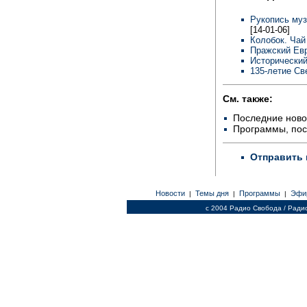
Рукопись муз
[14-01-06]
Колобок. Чай
Пражский Евр
Исторический
135-летие Св
См. также:
Последние ново
Программы, по
Отправить 
Новости
Темы дня
Программы
Эфи
|
|
|
c 2004 Радио Свобода / Ради