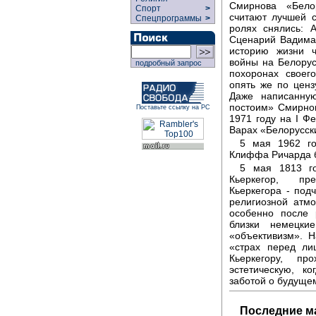
Смирнова «Бело
Спорт
>
считают лучшей с
Спецпрограммы
>
ролях снялись: 
Сценарий Вадима
историю жизни ч
войны на Белорус
подробный запрос
похоронах своег
опять же по ценз
Даже написанну
постоим» Смирнов
Поставьте ссылку на РС
1971 году на I Ф
Варах «Белорусски
5 мая 1962 го
Клиффа Ричарда б
5 мая 1813 г
Кьеркегор, пр
Кьеркегора - подч
религиозной атм
особенно после 
близки немецки
«объективизм». 
«страх перед ли
Кьеркегору, пр
эстетическую, к
заботой о будуще
Последние м