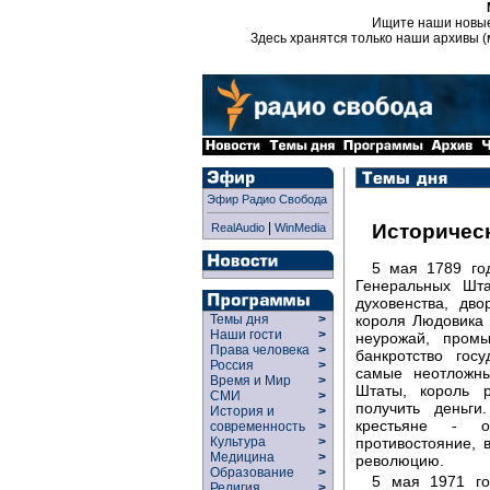
Ищите наши новы
Здесь хранятся только наши архивы (
Эфир Радио Свобода
|
Историчес
RealAudio
WinMedia
5 мая 1789 го
Генеральных Шта
духовенства, дв
короля Людовика 
Темы дня
>
Наши гости
>
неурожай, пром
Права человека
>
банкротство гос
Россия
>
самые неотложн
Время и Мир
>
Штаты, король 
СМИ
>
получить деньг
История и
>
крестьяне - о
современность
>
противостояние, 
Культура
>
Медицина
>
революцию.
Образование
>
5 мая 1971 г
Религия
>