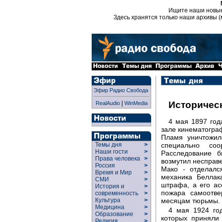
Ищите наши новы
Здесь хранятся только наши архивы (
Эфир Радио Свобода
|
Историчес
RealAudio
WinMedia
4 мая 1897 год
зале кинематогра
Пламя уничтожил
специально со
Темы дня
>
Наши гости
>
Расследование б
Права человека
>
возмутил несправе
Россия
>
Мако - отделалс
Время и Мир
>
механика Беллак
СМИ
>
штрафа, а его ас
История и
>
пожара самоотве
современность
>
месяцам тюрьмы.
Культура
>
Медицина
>
4 мая 1924 год
Образование
>
которых приняли
Религия
>