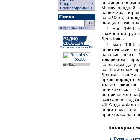
построена олимпи
Спорт
>
Международной 
Спецпрограммы
>
парижских игра
волейболу, и пр
официальную прог
4 мая 1943 г
подробный запрос
знаменитой групп
Джек Брюс.
4 мая 1881 г
Поставьте ссылку на РС
политический де
начался после 
товарищем пред
солдатских депут
во Временном пра
Деникин вспомин
яркий период в ж
только широкие
подчинилось о
истерического па
возглавлял редак
США, где работал 
подготовил три
правительства, на
Последние м
Рукопись муз