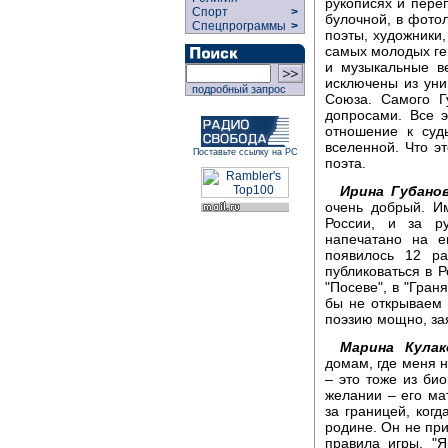
рукописях и переп
Спорт
>
булочной, в фото
Спецпрограммы
>
поэты, художники
самых молодых ге
и музыкальные ве
исключены из уни
подробный запрос
Союза. Самого Г
допросами. Все 
отношение к суд
вселенной. Что э
Поставьте ссылку на РС
поэта.
Ирина Губанов
очень добрый. И
России, и за р
напечатано на е
появилось 12 р
публиковаться в 
"Посеве", в "Гран
бы не открываем 
поэзию мощно, зая
Марина Кулак
домам, где меня 
– это тоже из би
желании – его ма
за границей, когд
родине. Он не пр
правила игры. "