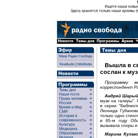
Ищите наши новы
Здесь хранятся только наши архивы (
Эфир Радио Свобода
|
Вышла в св
RealAudio
WinMedia
сослан к муз
Программу в
корреспондент Ра
Темы дня
>
Наши гости
>
Андрей Шарый
Права человека
>
музе на галеры".
Россия
>
в серии "Библиот
Время и Мир
>
Леонида Губанов
СМИ
>
только одно стихо
История и
>
в 65-м году Об
современность
>
Культура
>
вызывала споры и
Медицина
>
Образование
>
Марина Кулако
Религия
>