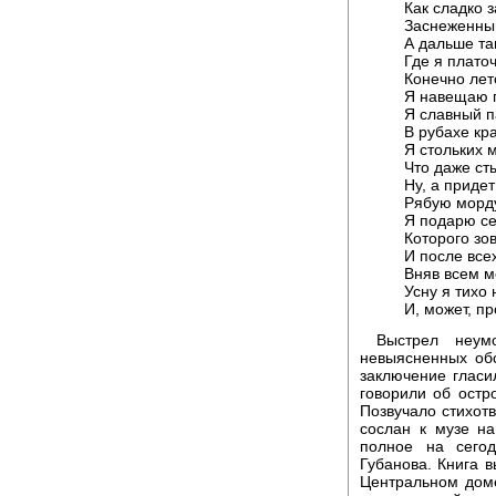
Как сладко 
Заснеженный
А дальше та
Где я плато
Конечно лет
Я навещаю 
Я славный п
В рубахе кра
Я стольких 
Что даже ст
Ну, а приде
Рябую морду
Я подарю се
Которого зо
И после все
Вняв всем м
Усну я тихо
И, может, пр
Выстрел неум
невыясненных обс
заключение гласил
говорили об остр
Позвучало стихотв
сослан к музе на
полное на сего
Губанова. Книга в
Центральном доме