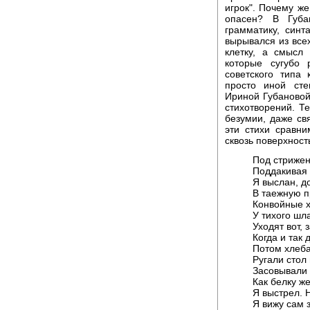
игрок". Почему же
опасен? В Губа
грамматику, синт
вырывался из все
клетку, а смысл
которые сугубо 
советского типа
просто иной ст
Ириной Губановой,
стихотворений. Т
безумии, даже св
эти стихи сравн
сквозь поверхност
Под стрижен
Поддакивая 
Я выслан, д
В таежную п
Конвойные х
У тихого шл
Уходят вот, 
Когда и так 
Потом хлеба
Ругали стол
Засовывали 
Как белку ж
Я выстрел. 
Я вижу сам 