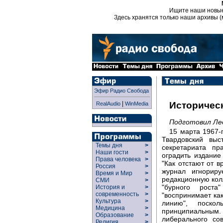
Ищите наши новы
Здесь хранятся только наши архивы (
Эфир Радио Свобода
|
Историчес
RealAudio
WinMedia
Подготовил Ле
15 марта 1967-
Твардовский вы
Темы дня
>
секретариата п
Наши гости
>
оградить издание 
Права человека
>
"Как отстают от в
Россия
>
журнал игнориру
Время и Мир
>
редакционную кол
СМИ
>
"бурного роста
История и
>
современность
>
"воспринимает как
Культура
>
линию", поско
Медицина
>
принципиальным
Образование
>
либерального со
Религия
>