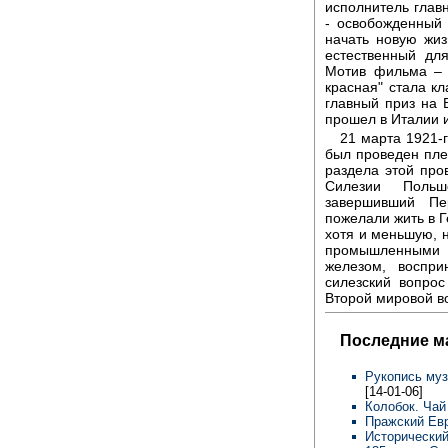
исполнитель глав
- освобожденный
начать новую жиз
естественный дл
Мотив фильма – 
красная" стала к
главный приз на 
прошел в Италии 
21 марта 1921-
был проведен пле
раздела этой про
Силезии Польш
завершивший Пе
пожелали жить в 
хотя и меньшую, 
промышленными з
железом, воспр
силезский вопро
Второй мировой в
Последние м
Рукопись муз
[14-01-06]
Колобок. Чай
Пражский Евр
Исторический