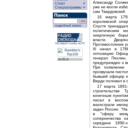
Александр Солжен
Спорт
>
уже не могли избе
Спецпрограммы
>
сам Твардовский.
16 марта 1792
королевской опер
Спустя тринадцат
подробный запрос
политическим мо
энергичную борь
власти. Дворя
Противостояние ус
Поставьте ссылку на РС
III начал в 178
оппозицию. Офицер
генерал Пехлин
предупрежден о в
При появлении 
прозвучали писто
бывший офицер ко
Верди положил в 
17 марта 1891-
строительстве 
конечным пунктом
писал в воспом
магистрали импе
задач России: "Н
в "сферу между
соперничества н
середине 1890-
Красноярска. Стр