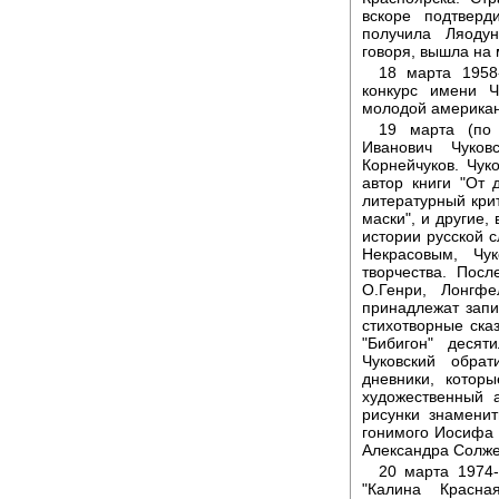
вскоре подтверд
получила Ляодун
говоря, вышла на 
18 марта 1958
конкурс имени Ч
молодой американ
19 марта (по 
Иванович Чуков
Корнейчуков. Чуко
автор книги "От 
литературный крит
маски", и другие
истории русской с
Некрасовым, Чу
творчества. Пос
О.Генри, Лонгф
принадлежат запи
стихотворные сказ
"Бибигон" десят
Чуковский обра
дневники, котор
художественный а
рисунки знаменит
гонимого Иосифа 
Александра Солж
20 марта 1974
"Калина Красна