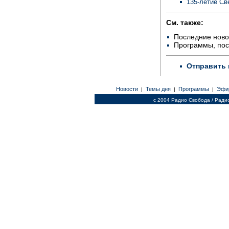
135-летие Св
См. также:
Последние ново
Программы, по
Отправить 
Новости
Темы дня
Программы
Эфи
|
|
|
c 2004 Радио Свобода / Ради