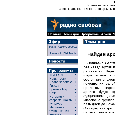
Ищите наши новы
Здесь хранятся только наши архивы (
Эфир Радио Свобода
|
Найден ар
RealAudio
WinMedia
Наталья Голи
лет назад архив 
рассказов о Шерло
когда возник ю
Темы дня
>
Наши гости
>
состояния знаме
Права человека
>
помещении одной
Россия
>
пролежал в карто
Время и Мир
>
архива будет п
СМИ
>
аукционного дом
История и
>
миллиона фунтов 
современность
>
пять дней до нача
Культура
>
Медицина
>
Он содержит три т
Образование
>
письма писател
Религия
>