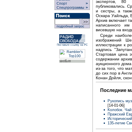
экспертов, 80 
Спорт
>
публиковались. С
Спецпрограммы
>
и сестры, а так
Оскара Уайльда, 
Архив включает та
написанного им
подробный запрос
висевшую на вход
Среди наиболе
изображений Ше
иллюстрации к ро
Поставьте ссылку на РС
надпись "Запута
Стартовая цена э
содержании архив
аукционного дома 
из-за того, что м
до сих пор в Англ
Конан Дойля, скон
Последние м
Рукопись муз
[14-01-06]
Колобок. Чай
Пражский Евр
Исторический
135-летие Св