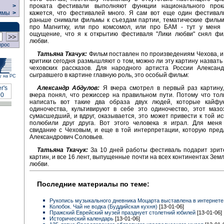
проката фестивали выполняют функции национального про
>
кажется, что фестивалей много. Я сам вот еще один фестивал
ммы
>
раньше снимали фильмы к съездам партии, тематические фильм
про Магнитку, или про комсомол, или про БАМ - тут у меня
ощущение, что я к открытию фестиваля "Лики любви" снял фи
любви.
прос
Татьяна Ткачук:
Фильм поставлен по произведениям Чехова, и
критики сегодня размышляют о том, можно ли эту картину назвать
чеховских рассказов. Для народного артиста России Александ
сыгравшего в картине главную роль, это особый фильм:
у на РС
Александр Абдулов:
Я вчера смотрел в первый раз картину,
вчера понял, что режиссер на правильном пути. Потому что тол
написать вот такие два образа двух людей, которые кайфу
одиночества, культивируют в себе это одиночество, этот мазо
сумасшедший, и вдруг, оказывается, это может привести к той иск
полюбили друг друга. Вот этого человека я играл. Для меня
свидание с Чеховым, и еще в той интерпретации, которую пре
Александрович Соловьев.
Татьяна Ткачук:
За 10 дней работы фестиваль подарит зрит
картин, и все 16 лент, выпущенные почти на всех континентах Зем
любви.
Последние материалы по теме:
Рукопись музыкального дневника Моцарта выставлена в интернете
Колобок. Чай не водка (Буддийская кухня)
[13-01-06]
Пражский Еврейский музей празднует столетний юбилей
[13-01-06]
Исторический календарь
[13-01-06]