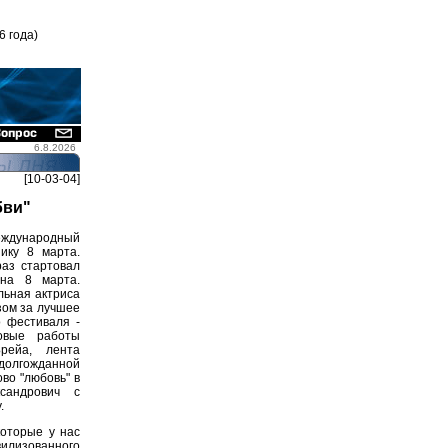
6 года)
6.8.2026
[10-03-04]
бви"
ждународный
ику 8 марта.
аз стартовал
на 8 марта.
льная актриса
зом за лучшее
 фестиваля -
овые работы
рейа, лента
долгожданной
во "любовь" в
сандрович с
.
оторые у нас
вилизованного