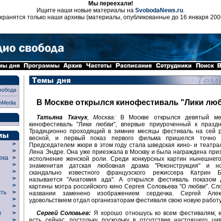
Мы переехали!
Ищите наши новые материалы на
SvobodaNews.ru
.
хранятся только наши архивы (материалы, опубликованные до 16 января 200
вобода
В Москве открылся кинофестиваль "Лики лю
nMedia
Татьяна Ткачук
, Москва:
В Москве открылся девятый ме
кинофестиваль "Лики любви", впервые приуроченный к праздн
Традиционно проходящий в зимние месяцы фестиваль на сей р
весной, и первый показ первого фильма пришелся точно 
>
Председателем жюри в этом году стала шведская кино- и театра
>
Лена Эндре. Она уже приезжала в Москву и была награждена при
века
>
исполнение женской роли. Среди конкурсных картин нынешнего
>
знаменитая датская любовная драма "Реконструкция" и н
р
>
скандально известного французского режиссера Катрин Б
>
называется "Анатомия ада". А открылся фестиваль показом 
>
картины мэтра российского кино Сергея Соловьева "О любви". Сло
сть
>
названии заменено изображением сердечка. Сергей Алек
>
удовольствием отдал организаторам фестиваля свою новую работу
>
Сергей Соловьев:
Я хорошо отношусь ко всем фестивалям, к
ие
>
есть сейчас, постольку поскольку в отсутствие настоящего ци
>