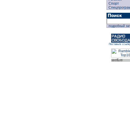
Спорт
Спецпрогра
подробный за
Поставьте ссылк