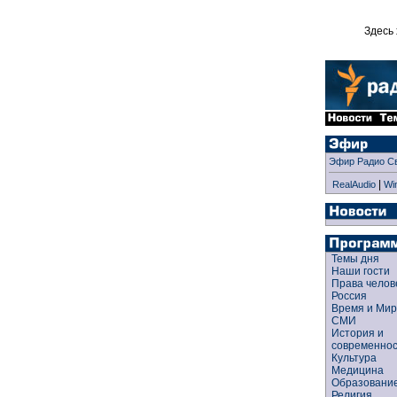
Здесь 
Эфир Радио С
|
RealAudio
Wi
Темы дня
Наши гости
Права чело
Россия
Время и Ми
СМИ
История и
современно
Культура
Медицина
Образован
Религия