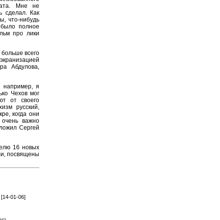
ката. Мне не
ь сделал. Как
ы, что-нибудь
 было полное
льм про лики
 больше всего
 экранизацией
ра Абдулова,
 например, я
ько Чехов мог
ют от своего
хизм русский,
ре, когда они
 очень важно
дложил Сергей
елю 16 новых
ли, посвящены
[14-01-06]