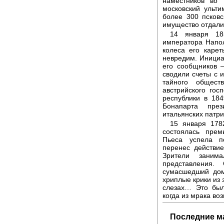
наместников во 
московский ульти
более 300 псковс
имущество отдали
14 января 18
императора Напол
колеса его каре
невредим. Инициа
его сообщников 
сводили счеты с 
тайного общест
австрийского го
республики в 18
Бонапарта през
итальянских патр
15 января 178
состоялась пре
Пьеса успела по
перенес действи
Зрители заним
представления.
сумасшедший дом:
хриплые крики из 
слезах… Это был
когда из мрака во
Последние м