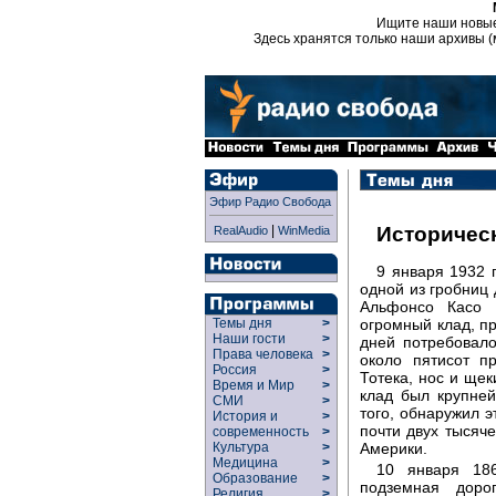
Ищите наши новы
Здесь хранятся только наши архивы (
Эфир Радио Свобода
|
Историчес
RealAudio
WinMedia
9 января 1932 
одной из гробниц
Альфонсо Касо 
огромный клад, п
Темы дня
>
Наши гости
>
дней потребовало
Права человека
>
около пятисот п
Россия
>
Тотека, нос и щек
Время и Мир
>
клад был крупне
СМИ
>
того, обнаружил 
История и
>
почти двух тысяч
современность
>
Америки.
Культура
>
Медицина
>
10 января 18
Образование
>
подземная доро
Религия
>