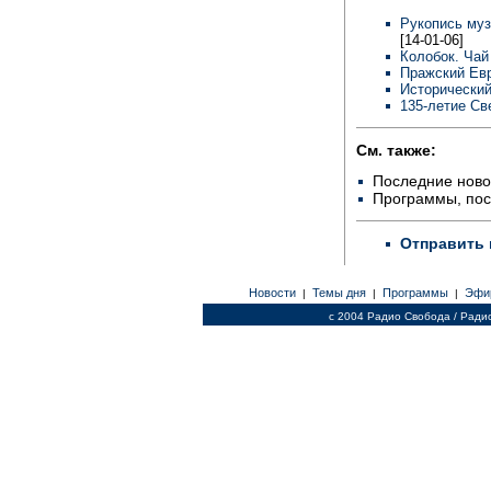
Рукопись муз
[14-01-06]
Колобок. Чай
Пражский Евр
Исторический
135-летие Св
См. также:
Последние ново
Программы, по
Отправить 
Новости
Темы дня
Программы
Эфи
|
|
|
c 2004 Радио Свобода / Ради