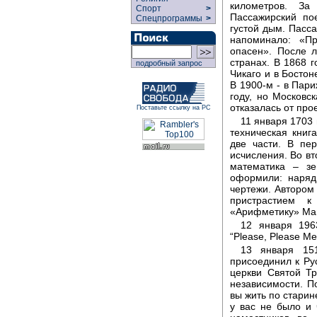
километров. За
Спорт
>
Пассажирский по
Спецпрограммы
>
густой дым. Пасс
напоминало: «П
опасен». После л
странах. В 1868 
подробный запрос
Чикаго и в Бостон
В 1900-м - в Пари
году, но Москов
отказалась от про
Поставьте ссылку на РС
11 января 1703 
техническая книг
две части. В пе
исчисления. Во в
математика – зе
оформили: наряд
чертежи. Автором
пристрастием 
«Арифметику» Маг
12 января 196
“Please, Please Me
13 января 151
присоединил к Рус
церкви Святой Т
независимости. П
вы жить по старин
у вас не было и 