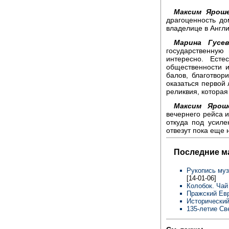
Максим Яроше
драгоценность до
владелице в Англ
Марина Гусев
государственную
интересно. Ест
общественности и
балов, благотвор
оказаться первой 
реликвия, которая
Максим Яроше
вечернего рейса 
откуда под усил
отвезут пока еще 
Последние м
Рукопись муз
[14-01-06]
Колобок. Чай
Пражский Евр
Исторический
135-летие Св