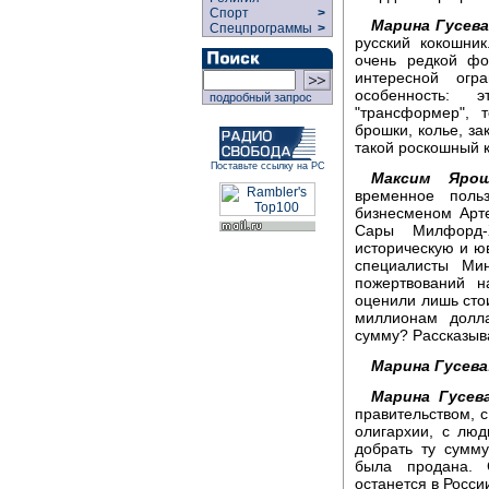
Спорт
>
Марина Гусева
Спецпрограммы
>
русский кокошник
очень редкой фо
интересной огр
особенность: 
подробный запрос
"трансформер", 
брошки, колье, за
такой роскошный 
Поставьте ссылку на РС
Максим Ярош
временное поль
бизнесменом Арт
Сары Милфорд-
историческую и ю
специалисты Мин
пожертвований н
оценили лишь сто
миллионам долл
сумму? Рассказыв
Марина Гусева
Марина Гусева
правительством, 
олигархии, с лю
добрать ту сумму
была продана. 
останется в Росси