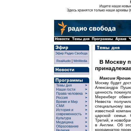
Ищите наши новы
Здесь хранятся только наши архивы (
Эфир Радио Свобода
|
В Москву п
RealAudio
WinMedia
принадлежав
Максим Яроше
Москву будет дос
Темы дня
>
Александра Пушк
Наши гости
>
ценность покинула
Права человека
>
Меренберг обвен
Россия
>
Невеста получил
Время и Мир
>
специальному за
СМИ
>
История и
>
известной компа
современность
>
царской семьи.
Культура
>
Третий, и новобра
Медицина
>
в Англии. Об эт
Образование
>
координатор прое
Религия
>