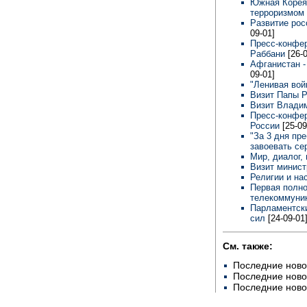
Южная Корея
терроризмом
Развитие рос
09-01]
Пресс-конфер
Раббани
[26-
Афганистан -
09-01]
"Ленивая вой
Визит Папы 
Визит Влади
Пресс-конфер
России
[25-09
"За 3 дня пр
завоевать сер
Мир, диалог,
Визит минист
Религии и н
Первая полн
телекоммуни
Парламентски
сил
[24-09-01
См. также:
Последние ново
Последние ново
Последние ново