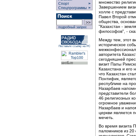
множество религи
Спорт
>
Завершением визи
Спецпрограммы
>
холле с представи
Павел Второй отм
общества, основан
"Казахстан - земл
подробный запрос
философов", - ска
Между тем, этот в
историческое собы
Поставьте ссылку на РС
межконфессиональ
авторитета Казахс
сегодняшней прес
визит Папы Римск
Казахстана и его 
что Казахстан ста
Понтифик, являет
республике на про
Назарбаев напомн
представители бо
46 религиозных к
огромное уважение
Назарбаев и напо
церкви является 
мечеть.
Во время визита П
паломников из 20
журналистов. Са