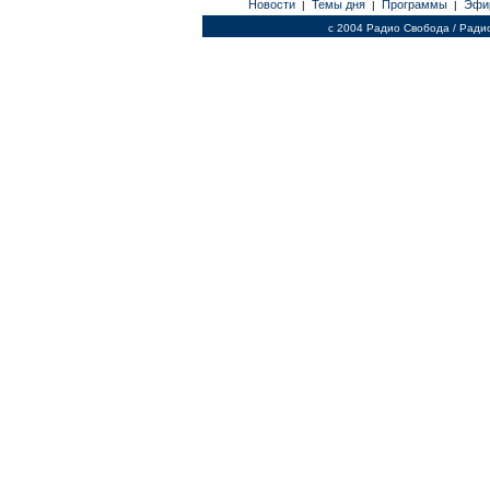
Новости
Темы дня
Программы
Эфи
|
|
|
c 2004 Радио Свобода / Ради