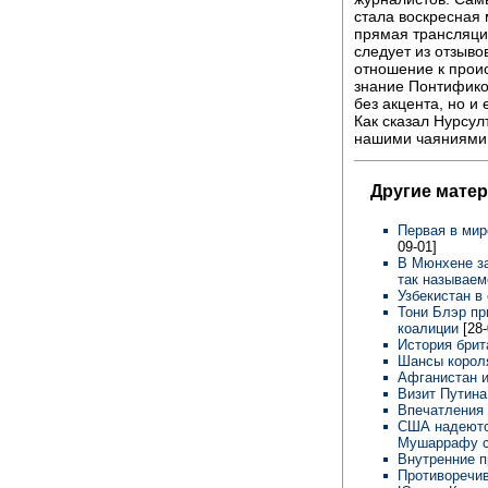
стала воскресная
прямая трансляция
следует из отзыво
отношение к прои
знание Понтификом
без акцента, но и 
Как сказал Нурсул
нашими чаяниями и
Другие мате
Первая в ми
09-01]
В Мюнхене з
так называем
Узбекистан в
Тони Блэр пр
коалиции
[28
История брит
Шансы корол
Афганистан и
Визит Путина
Впечатления
США надеются
Мушаррафу с
Внутренние 
Противоречи