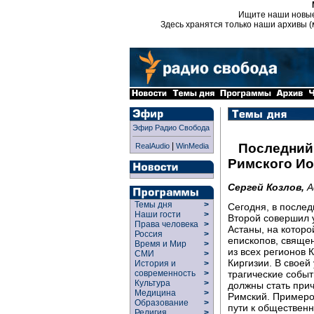
Ищите наши новы
Здесь хранятся только наши архивы (
Эфир Радио Свобода
|
Последний 
RealAudio
WinMedia
Римского Ио
Сергей Козлов,
А
Темы дня
>
Сегодня, в послед
Наши гости
>
Второй совершил 
Права человека
>
Астаны, на которо
Россия
>
епископов, свяще
Время и Мир
>
из всех регионов 
СМИ
>
Киргизии. В свое
История и
>
трагические собы
современность
>
Культура
>
должны стать прич
Медицина
>
Римский. Примеро
Образование
>
пути к общественн
Религия
>