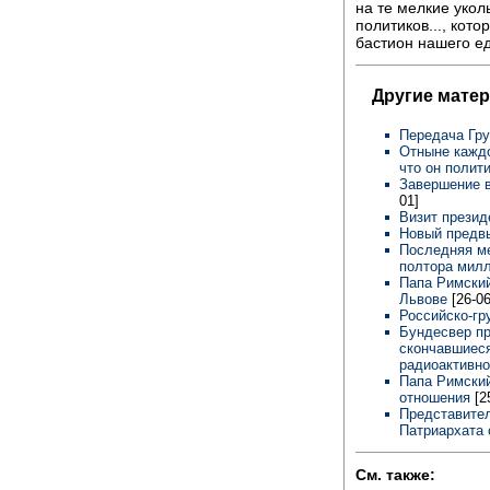
на те мелкие укол
политиков..., кот
бастион нашего ед
Другие мате
Передача Гру
Отныне каждо
что он полит
Завершение 
01]
Визит прези
Новый предв
Последняя ме
полтора мил
Папа Римский
Львове
[26-06
Российско-гр
Бундесвер пр
скончавшиеся
радиоактивно
Папа Римский
отношения
[2
Представител
Патриархата 
См. также: