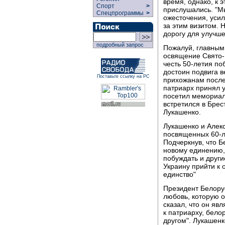
время, однако, к 
Спорт
>
прислушались. "М
Спецпрограммы
>
ожесточения, уси
за этим визитом. 
дорогу для улучше
подробный запрос
Пожалуй, главным
освящение Свято-В
честь 50-летия по
достоин подвига в
Поставьте ссылку на РС
прихожанам после
патриарх принял у
посетил мемориаль
встретился в Бре
Лукашенко.
Лукашенко и Алекс
посвященных 60-л
Подчеркнув, что 
новому единению,
побуждать и други
Украину прийти к 
единство"
Президент Белорус
любовь, которую о
сказал, что он яв
к патриарху, бело
другом". Лукашен