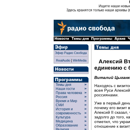
Ищите наши новы
Здесь хранятся только наши архивы (
Эфир Радио Свобода
|
Алексий Вт
RealAudio
WinMedia
единению с 
Виталий Цыганк
Темы дня
>
Находясь с визит
Наши гости
>
всея Руси Алексий
Права человека
>
россиянами.
Россия
>
Время и Мир
>
Уже в первый день
СМИ
>
почему его визит 
История и
>
Алексий ІІ сказал
современность
>
задолго до того, 
Культура
>
отметил, что укр
Медицина
>
Образование
>
отношение к визит
Религия
>