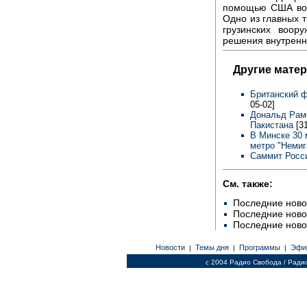
помощью США вое
Одно из главных 
грузинских воор
решения внутренн
Другие мате
Британский 
05-02]
Дональд Рам
Пакистана
[3
В Минске 30 
метро "Неми
Саммит Росс
См. также:
Последние ново
Последние ново
Последние ново
Новости
Темы дня
Программы
Эфи
|
|
|
c 2004 Радио Свобода / Ради