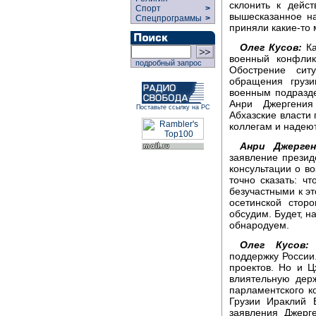
склонить к дейс
Спорт
>
вышесказанное на
Спецпрограммы
>
приняли какие-то
Олег Кусов:
Ка
военный конфлик
подробный запрос
Обострение сит
обращения грузи
военным подразд
Анри Джергения
Поставьте ссылку на РС
Абхазские власти
коллегам и надею
Анри Джерген
заявление презид
консультации о в
точно сказать: чт
безучастными к эт
осетинской стор
обсудим. Будет, н
обнародуем.
Олег Кусов:
О
поддержку России
проектов. Но и Ц
влиятельную дер
парламентского к
Грузии Ираклий 
заявления Джерг