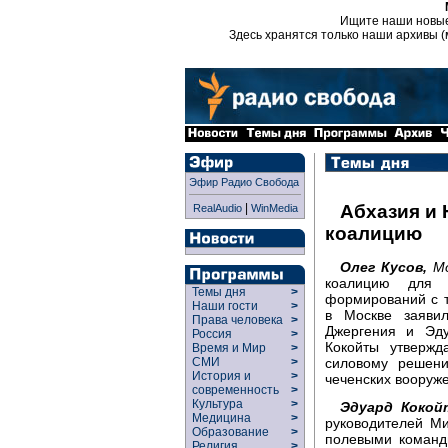
Ищите наши новы
Здесь хранятся только наши архивы (
Эфир Радио Свобода
|
Абхазия и
RealAudio
WinMedia
коалицию
Олег Кусов,
М
коалицию для 
Темы дня
>
формирований с т
Наши гости
>
в Москве заяви
Права человека
>
Джергения и Эд
Россия
>
Кокойты утвержд
Время и Мир
>
силовому решен
СМИ
>
История и
>
чеченских вооруж
современность
>
Культура
>
Эдуард Кокой
Медицина
>
руководителей Ми
Образование
>
полевыми команд
Религия
>