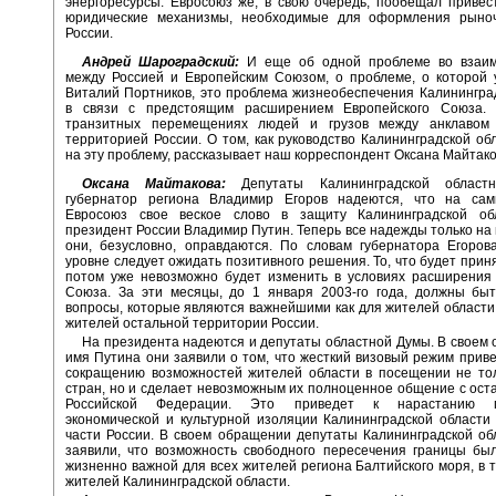
энергоресурсы. Евросоюз же, в свою очередь, пообещал привес
юридические механизмы, необходимые для оформления рыноч
России.
Андрей Шароградский:
И еще об одной проблеме во взаи
между Россией и Европейским Союзом, о проблеме, о которой 
Виталий Портников, это проблема жизнеобеспечения Калинингра
в связи с предстоящим расширением Европейского Союза.
транзитных перемещениях людей и грузов между анклавом
территорией России. О том, как руководство Калининградской об
на эту проблему, рассказывает наш корреспондент Оксана Майтако
Оксана Майтакова:
Депутаты Калининградской облас
губернатор региона Владимир Егоров надеются, что на сам
Евросоюз свое веское слово в защиту Калининградской об
президент России Владимир Путин. Теперь все надежды только на 
они, безусловно, оправдаются. По словам губернатора Егоров
уровне следует ожидать позитивного решения. То, что будет приня
потом уже невозможно будет изменить в условиях расширения 
Союза. За эти месяцы, до 1 января 2003-го года, должны бы
вопросы, которые являются важнейшими как для жителей области, 
жителей остальной территории России.
На президента надеются и депутаты областной Думы. В своем
имя Путина они заявили о том, что жесткий визовый режим приве
сокращению возможностей жителей области в посещении не тол
стран, но и сделает невозможным их полноценное общение с ост
Российской Федерации. Это приведет к нарастанию по
экономической и культурной изоляции Калининградской области
части России. В своем обращении депутаты Калининградской о
заявили, что возможность свободного пересечения границы бы
жизненно важной для всех жителей региона Балтийского моря, в т
жителей Калининградской области.