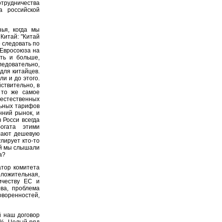
отрудничества
а российской
ья, когда мы
Китай: "Китай
о следовать по
 Евросоюза на
ть и больше,
следовательно,
для китайцев.
и и до этого.
ствительно, в
 то же самое
естественных
льных тарифов
нний рынок, и
 Росси всегда
огата этими
елают дешевую
улирует кто-то
ой мы слышали
а?
атор комитета
оложительная,
ичеству ЕС и
ва, проблема
оворенностей,
й наш договор
0%. Целый ряд