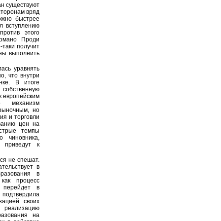
ан существуют
сторонам вряд
ожно быстрее
ал вступлению
против этого
Романо Проди
е-таки получит
аны выполнить
лась уравнять
о, что внутри
нке. В итоге
собственную
к европейским
то механизм
рыночным, но
ия и торговли
ванию цен на
ыстрые темпы
о чиновника,
 приведут к
ся не спешат.
ательствует в
разования в
 как процесс
 перейдет в
и подтвердила
зацией своих
ю реализацию
азования на