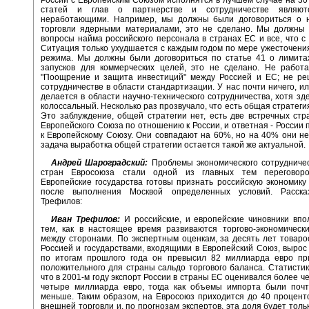
статей и глав о партнерстве и сотрудничестве являют
неработающими. Например, мы должны были договориться о 
торговли ядерными материалами, это не сделано. Мы должны
вопросы найма российского персонала в странах ЕС и все, что с 
Ситуация только ухудшается с каждым годом по мере ужесточени
режима. Мы должны были договориться по статье 41 о лимитах
запусков для коммерческих целей, это не сделано. Не работа
"Поощрение и защита инвестиций" между Россией и ЕС; не ре
сотрудничестве в области стандартизации. У нас почти ничего, ил
делается в области научно-технического сотрудничества, хотя зд
колоссальный. Несколько раз прозвучало, что есть общая стратеги
Это заблуждение, общей стратегии нет, есть две встречных стра
Европейского Союза по отношению к России, и ответная - России
к Европейскому Союзу. Они совпадают на 60%, но на 40% они не
задача выработка общей стратегии остается такой же актуальной.
Андрей Шароградский:
Проблемы экономического сотрудничес
стран Евросоюза стали одной из главных тем переговоро
Европейские государства готовы признать российскую экономику
после выполнения Москвой определенных условий. Расска
Трефилов:
Иван Трефилов:
И российские, и европейские чиновники впо
тем, как в настоящее время развиваются торгово-экономическ
между сторонами. По экспертным оценкам, за десять лет товар
Россией и государствами, входящими в Европейский Союз, вырос 
по итогам прошлого года он превысил 82 миллиарда евро пр
положительного для страны сальдо торгового баланса. Статистик
что в 2001-м году экспорт России в страны ЕС оценивался более ч
четыре миллиарда евро, тогда как объемы импорта были почт
меньше. Таким образом, на Евросоюз приходится до 40 процент
внешней торговли и, по прогнозам экспертов, эта доля будет толь