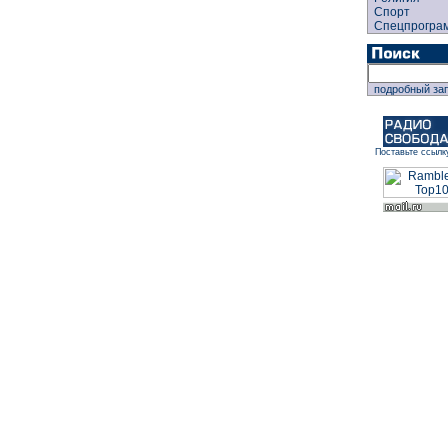
Спорт
Спецпрогра
подробный за
Поставьте ссылк