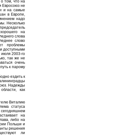
о том, что на
и Евросоюз не
ти и на самые
шан в Европе,
 мнением надо
мы. Несколько
председатель
 хорошего на
леднего слова
леднее слово
ет проблемы
ми доступными
1 июля 2003-го
ко, так же не
аваться очень
путь к парому
одно ездить к
алининградцы
союз. Надежды
области, как
телю Виталию
лема статуса
 сегодняшнем
астаивает на
лава, либо на
ории Польши и
ианты решения
ществуют ли