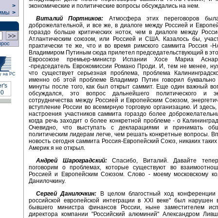
экономические и политические вопросы обсуждались на нем.
>
ммы
>
Виталий Портников:
Атмосфера этих переговоров была
доброжелательной, и все же, в диалоге между Россией и Европ
гораздо больше критических ноток, чем в диалоге между Росс
Атлантическим союзом, или Россией и США. Казалось бы, учас
прос
практически те же, что и во время римского саммита Россия -Н
Владимиром Путиным сюда прилетел председательствующий в это
Евросоюзе премьер-министр Испании Хосе Мариа Асна
-председатель Еврокомиссии Романо Проди. И, тем не менее, ну
что существует серьезная проблема, проблема Калининградско
у на РС
именно об этой проблеме Владимир Путин говорил буквально
минуты после того, как был открыт саммит. Еще один важный во
обсуждался, это вопрос дальнейшего политического и эк
сотрудничества между Россией и Европейским Союзом, энергетич
вступление России во всемирную торговую организацию. И здесь, 
настроения участников саммита гораздо более доброжелательны
когда речь заходит о более конкретной проблеме - о Калининград
Очевидно, что выступать с декларациями и принимать об
политическим лидерам легче, чем решать конкретные вопросы. Вп
новость сегодня саммита Россия-Европейский Союз, никаких таких
Америк я не открыл.
Андрей Шароградский:
Спасибо, Виталий. Давайте тепер
поговорим о проблемах, которые существуют во взаимоотно
Россией и Европейским Союзом. Слово - моему московскому ко
Данилочкину.
Сергей Данилочкин:
В целом благостный ход конференции 
российской европейской интеграции в ХХI веке" был нарушен 
бывшего министра финансов России, ныне заместителем исп
директора компании "Российский алюминий" Александром Ливш