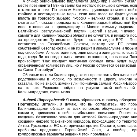
А спикер регионального парламента Владимир Никитин сказал 
месте президента Путина занял бы жесткую позицию в случае, есл
откажется от виз. По словам Никитина, руководство может пой
крайние и нестандартные меры, если наш голос не будет услы
вплоть до торгового эмбарго. "Россия - великая страна, и с ее
считаться", - сказал председатель Калининградской областной Ду
иное отношения к проходящему в Москве саммиту выразил 
Балтийской республиканской партии Сергей Пасько. "Ничего
саммите для Калининградской области не случится, и никакого пос
за президентом Путиным не будет - сказал лидер БРП. - Пос
останется за Европейским Союзом, потому что ЕС реша
собственной безопасности, и он их решит в любом случае и любы
ему способами. А через один год, один месяц и один день, то есть 
года, когда Литва введет визы, ничего страшного, по словам Пась
произойдет: "Нас ожидает частичная блокада, визы будут выд
ограниченному количеству лиц, но у России останется безвизовый 
на Санкт-Петербург".
Обычные жители Калининграда хотят просто жить без виз и своб
родственникам в Россию, по возможности в Европу. Многие к
сказали, что не знают, изменит ли что-нибудь саммит Россия-Евро
на то, что Евросоюз пойдет на уступки такой небольшой 
Калининградская, очень мало.
Андрей Шароградский:
Я вновь обращаюсь к нашему обозрева
Портникову. Виталий, я думаю, что вы согласитесь, что проб
Калининградской области из всех вопросов, обсуждавшихся на
саммите, привлекла к себе наибольшее внимание. Россия н
введении безвизового режима для жителей Калининградского анк
создании некоего транзитного коридора, проходящего по террит
Литвы. Руководство ЕС категорически против. Скажите, какие вар
проблемы предлагает Европейский Союз, и вообще, су
компромиссные варианты решения этой проблемы?