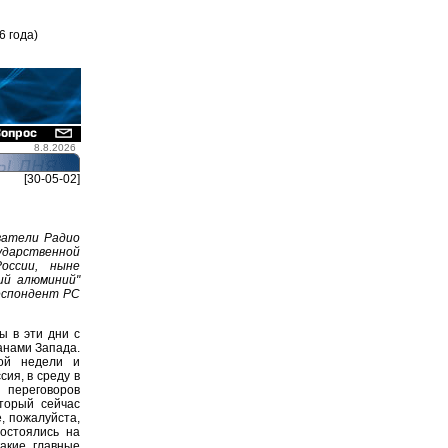
6 года)
8.8.2026
[30-05-02]
ватели Радио
ударственной
оссии, ныне
ий алюминий"
респондент РС
ы в эти дни с
анами Запада.
лой недели и
ия, в среду в
 переговоров
торый сейчас
, пожалуйста,
состоялись на
акие главные