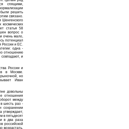
ся спящими,
нормализации
 были решить
этим связано.
я Шенгенского
 космических
ет статья 58
шен вопрос о
и очень мало,
есь потенциал
я России и ЕС.
тегии: одна -
 по отношению
 совпадают, и
тва России и
в в Москве.
 рыночной, но
зывает Иван
лне довольны
ие отношения
ооборот между
в шесть раз -
и сохранении
а утверждает,
ем в пятьдесят
и в два раза
ов российской
ко возрастать.