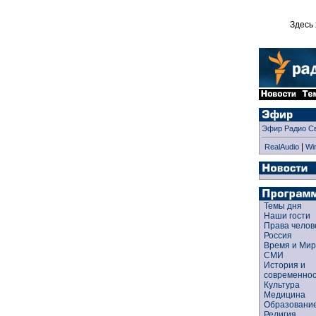
Здесь 
Эфир Радио С
|
RealAudio
Wi
Темы дня
Наши гости
Права чело
Россия
Время и Ми
СМИ
История и
современно
Культура
Медицина
Образован
Религия