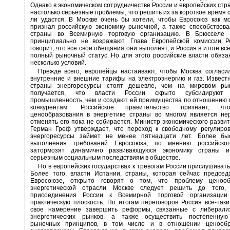
Однако в экономическом сотрудничестве России и европейских стр
настолько серьезные проблемы, что решить их за короткое время 
ли удастся. В Москве очень бы хотели, чтобы Евросоюз как м
признал российскую экономику рыночной, а также способствов
страны во Всемирную торговую организацию. В Брюсселе 
принципиально не возражают. Глава Европейской комиссии 
говорит, что все свои обещания они выполнят, и Россия в итоге вс
полный рыночный статус. Но для этого российские власти обяз
несколько условий.
Прежде всего, европейцы настаивают, чтобы Москва согласи
внутренние и внешние тарифы на электроэнергию и газ. Известн
страны энергоресурсы стоят дешевле, чем на мировом ры
получается, что власти России скрыто субсидируют 
промышленность, чем и создают ей преимущества по отношению 
конкурентам. Российское правительство признает, ч
ценообразования в энергетике страны во многом является не
отменять его пока не собирается. Министр экономического развит
Герман Греф утверждает, что переход к свободному регулиро
энергоресурсы займет не менее пятнадцати лет. Более б
выполнения требований Евросоюза, по мнению российског
затормозят динамично развивающуюся экономику страны и
серьезным социальным последствиям в обществе.
Но в европейских государствах к тревогам России прислушивать
Более того, власти Испании, страны, которая сейчас председ
Евросоюзе, открыто говорят о том, что проблему ценооб
энергетической отрасли Москве следует решить до того,
присоединения России к Всемирной торговой организации
практическую плоскость. По итогам переговоров Россия все-так
свое намерение завершить реформы, связанные с либерали
энергетических рынков, а также осуществить постепенну
рыночных принципов, в том числе и в отношении ценообр