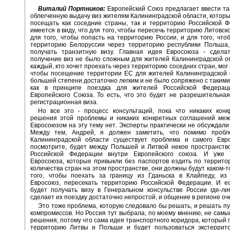
Виталий Портников:
Европейский Союз предлагает ввести т
облегченную выдачу виз жителям Калининградской области, котор
посещать как соседние страны, так и территорию Российской 
имеется в виду, что для того, чтобы пересечь территорию Литовск
для того, чтобы попасть на территорию России, и для того, что
территорию Белоруссии через территорию республики Польша,
получать транзитную визу. Главная идея Евросоюза - сделат
получение виз не было сложным для жителей Калининградской о
каждый, кто хочет проехать через территорию соседних стран, мог 
чтобы посещение территории ЕС для жителей Калининградской 
большей степени достаточно легким и не было сопряжено с такими
как в принципе поездка для жителей Российской Федерац
Европейского Союза. То есть, что это будет не разрешительная
регистрационная виза.
Но все это - процесс консультаций, пока что никаких конк
решения этой проблемы и никаких конкретных соглашений меж
Евросоюзом на эту тему нет. Эксперты практически не обсуждали 
Между тем, Андрей, я должен заметить, что помимо проб
Калининградской области существует проблема и самого Евро
посмотрите, будет между Польшей и Литвой некое пространств
Российской Федерации внутри Европейского союза. И уже
Евросоюза, которые привыкли без паспортов ездить по террито
количества стран на этом пространстве, они должны будут каком-т
того, чтобы поехать за границу из Гданьска в Клайпеду, из
Евросоюз, пересекать территорию Российской Федерации. И е
будет получать визу в Генеральном консульстве России где-ли
сделает их поездку достаточно непростой, и общение в регионе оч
Это тоже проблема, которую следовало бы решать, и решать п
компромиссов. Но Россия тут выбрала, по моему мнению, не самы
решения, потому что сама идея транспортного коридора, который 
территорию Литвы и Польши и будет пользоваться экстеррито