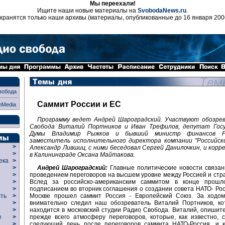
Мы переехали!
Ищите наши новые материалы на
SvobodaNews.ru
.
хранятся только наши архивы (материалы, опубликованные до 16 января 200
вобода
Саммит России и ЕС
nMedia
Программу ведет Андрей Шароградский. Участвуют обозре
Свобода Виталий Портников и Иван Трефилов, депутат Гос
Думы Владимир Рыжков и бывший министр финансов Р
заместитель исполнительного директора компании "Российск
>
Александр Лившиц, с ними беседовал Сергей Данилочкин, и кор
>
в Калининграде Оксана Майтакова.
века
>
Андрей Шароградский:
Главные политические новости связан
>
проведением переговоров на высшем уровне между Россией и стр
р
>
Вслед за российско-американским саммитом в конце прош
>
подписанием во вторник соглашения о создании совета НАТО- Росс
>
Москве прошел саммит Россия - Европейский Союз. За ходом
сть
>
внимательно следил наш обозреватель Виталий Портников, ко
>
находится в московский студии Радио Свобода. Виталий, опишите
>
прежде всего атмосферу переговоров, которые, как известно, 
ие
>
следующий день после переговоров саммита НАТО-Россия, и к
>