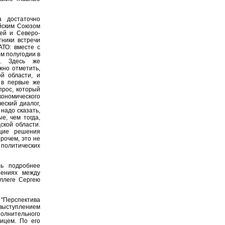
 достаточно
ейским Союзом
ией и Северо-
тники встречи
АТО: вместе с
м полугодии в
р. Здесь же
жно отметить,
й области, и
 в первые же
прос, который
ономического
еский диалог,
надо сказать,
е, чем тогда,
ской области.
щие решения
рочем, это не
 политических
ь подробнее
шениях между
ллеге Сергею
"Перспектива
выступлением
олнительного
ицем. По его