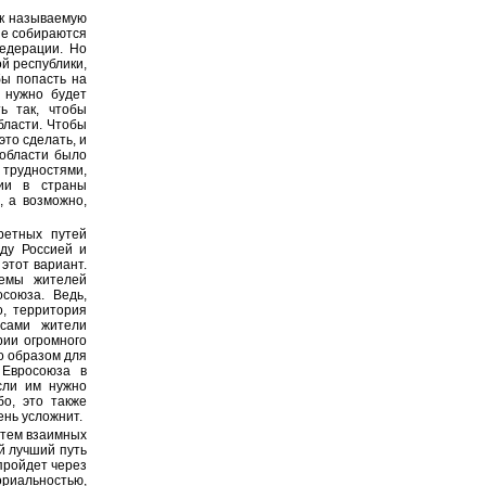
ак называемую
ые собираются
Федерации. Но
ой республики,
бы попасть на
 нужно будет
ь так, чтобы
бласти. Чтобы
это сделать, и
области было
 трудностями,
ии в страны
, а возможно,
ретных путей
ду Россией и
этот вариант.
лемы жителей
союза. Ведь,
о, территория
 сами жители
рии огромного
о образом для
 Евросоюза в
сли им нужно
бо, это также
ень усложнит.
утем взаимных
й лучший путь
пройдет через
риальностью,