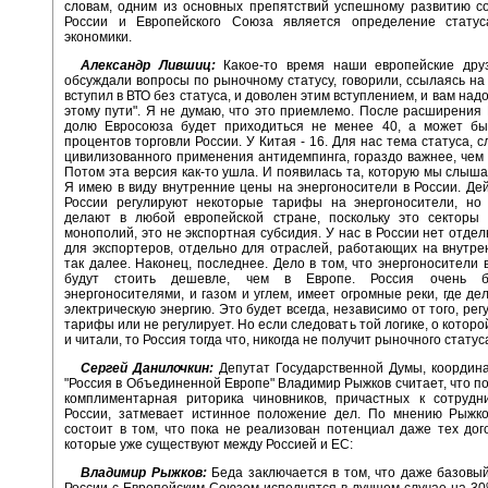
словам, одним из основных препятствий успешному развитию с
России и Европейского Союза является определение статус
экономики.
Александр Лившиц:
Какое-то время наши европейские друз
обсуждали вопросы по рыночному статусу, говорили, ссылаясь на 
вступил в ВТО без статуса, и доволен этим вступлением, и вам над
этому пути". Я не думаю, что это приемлемо. После расширения
долю Евросоюза будет приходиться не менее 40, а может бы
процентов торговли России. У Китая - 16. Для нас тема статуса, 
цивилизованного применения антидемпинга, гораздо важнее, чем 
Потом эта версия как-то ушла. И появилась та, которую мы слышал
Я имею в виду внутренние цены на энергоносители в России. Дей
России регулируют некоторые тарифы на энергоносители, но
делают в любой европейской стране, поскольку это секторы 
монополий, это не экспортная субсидия. У нас в России нет отде
для экспортеров, отдельно для отраслей, работающих на внутре
так далее. Наконец, последнее. Дело в том, что энергоносители в
будут стоить дешевле, чем в Европе. Россия очень б
энергоносителями, и газом и углем, имеет огромные реки, где д
электрическую энергию. Это будет всегда, независимо от того, рег
тарифы или не регулирует. Но если следовать той логике, о котор
и читали, то Россия тогда что, никогда не получит рыночного статус
Сергей Данилочкин:
Депутат Государственной Думы, координ
"Россия в Объединенной Европе" Владимир Рыжков считает, что п
комплиментарная риторика чиновников, причастных к сотрудн
России, затмевает истинное положение дел. По мнению Рыжко
состоит в том, что пока не реализован потенциал даже тех дог
которые уже существуют между Россией и ЕС:
Владимир Рыжков:
Беда заключается в том, что даже базовы
России с Европейским Союзом исполнятся в лучшем случае на 3