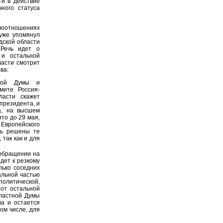
ти в действие
ного статуса
моотношениях
уже упомянул
дской области
 Речь идет о
 и остальной
ласти смотрит
ва:
тной Думы и
мите Россия-
ласти скажет
президента, и
а, на высшем
то до 29 мая,
Европейского
ть решены те
так как и для
 обращении на
дет к резкому
ько соседних
альной частью
литической,
 от остальной
бластной Думы
ла и остается
ом числе, для