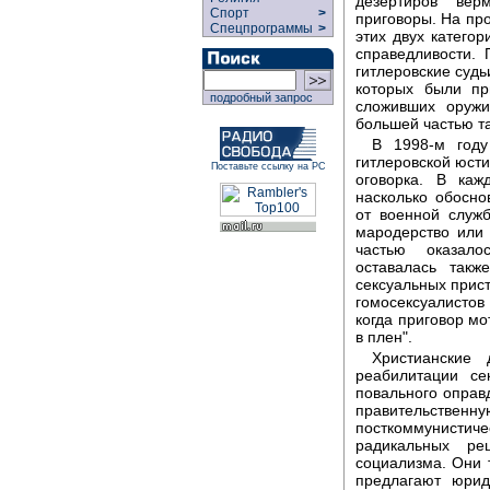
дезертиров вер
Спорт
>
приговоры. На пр
Спецпрограммы
>
этих двух катего
справедливости.
гитлеровские судь
которых были пр
подробный запрос
сложивших оружи
большей частью т
В 1998-м году
гитлеровской юсти
Поставьте ссылку на РС
оговорка. В каж
насколько обосн
от военной служб
мародерство или 
частью оказало
оставалась такж
сексуальных прист
гомосексуалисто
когда приговор мо
в плен".
Христианские
реабилитации се
повального оправ
правительствен
посткоммунист
радикальных ре
социализма. Они 
предлагают юрид