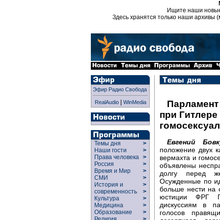
Ищите наши новы
Здесь хранятся только наши архивы (
Эфир Радио Свобода
|
Парламент
RealAudio
WinMedia
при Гитлере
гомосексуа
Евгений Бов
Темы дня
>
положение двух к
Наши гости
>
вермахта и гомос
Права человека
>
Россия
>
объявлены неспр
Время и Мир
>
долгу перед же
СМИ
>
Осужденные по и
История и
>
больше нести на 
современность
>
юстиции ФРГ Г
Культура
>
дискуссиям в па
Медицина
>
голосов правящ
Образование
>
Религия
>