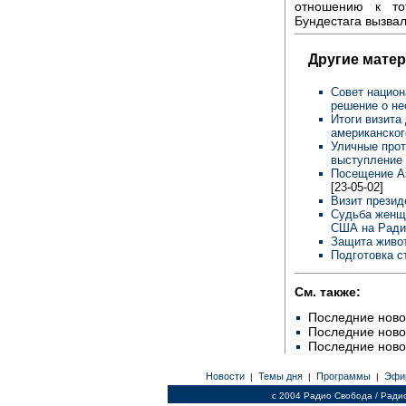
отношению к то
Бундестага вызвал
Другие мате
Совет национ
решение о н
Итоги визита
американско
Уличные прот
выступление
Посещение А
[23-05-02]
Визит прези
Судьба женщи
США на Ради
Защита живо
Подготовка с
См. также:
Последние ново
Последние ново
Последние ново
Новости
Темы дня
Программы
Эфи
|
|
|
c 2004 Радио Свобода / Ради