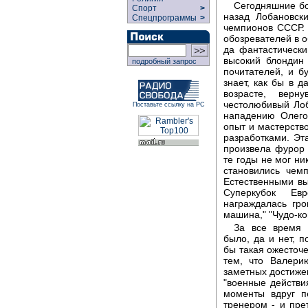
Сегодняшние бо
Спорт
>
назад Лобановск
Спецпрограммы
>
чемпионов СССР.
обозревателей в 
да фантастически
высокий блондин
подробный запрос
почитателей, и б
знает, как бы в 
возрасте, верн
честолюбивый Ло
Поставьте ссылку на РС
нападению Олего
опыт и мастерств
разработками. Э
произвела фурор 
те годы не мог ни
становились чем
Естественными вы
Суперкубок Ев
награждалась гр
машина," "Чудо-ко
За все время 
было, да и нет, п
бы такая ожесточе
тем, что Валери
заметных достижен
"военные действия
моменты вдруг п
тренером - и пре