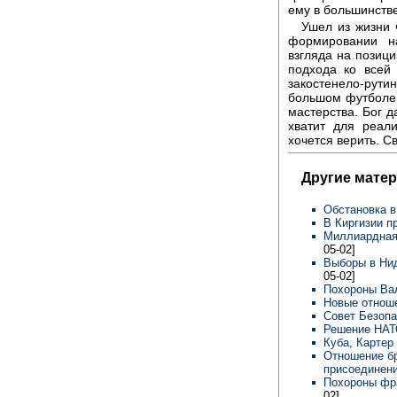
ему в большинстве
Ушел из жизни 
формировании н
взгляда на позиц
подхода ко всей
закостенело-рути
большом футболе
мастерства. Бог д
хватит для реал
хочется верить. С
Другие мате
Обстановка в
В Киргизии 
Миллиардная 
05-02]
Выборы в Нид
05-02]
Похороны Ва
Новые отнош
Совет Безопа
Решение НАТ
Куба, Картер
Отношение бр
присоединени
Похороны фра
02]