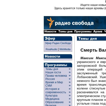
Ищите наши новы
Здесь хранятся только наши архивы (
Эфир Радио Свобода
|
Смерть Ва
RealAudio
WinMedia
Максим Макс
украинского и ев
запорожской бол
этим операций с
Темы дня
>
Наши гости
>
заслуженный т
Права человека
>
Лобановский. Уше
Россия
>
немного был знак
Время и Мир
>
время трансляци
СМИ
>
колени стиснутые
История и
>
раскачивался на
современность
>
электрическом сту
Культура
>
Медицина
>
крупным планом на
Образование
>
усталые глаза по
Религия
>