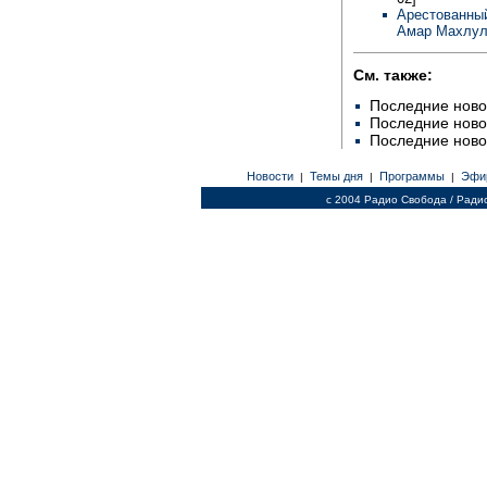
Арестованны
Амар Махлу
См. также:
Последние ново
Последние ново
Последние ново
Новости
Темы дня
Программы
Эфи
|
|
|
c 2004 Радио Свобода / Ради