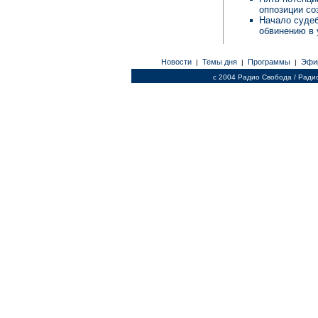
оппозиции с
Начало судеб
обвинению в 
Новости
Темы дня
Программы
Эфи
|
|
|
c 2004 Радио Свобода / Ради