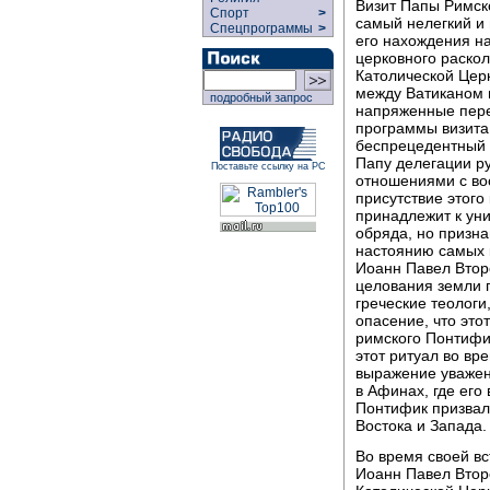
Визит Папы Римск
Спорт
>
самый нелегкий и 
Спецпрограммы
>
его нахождения н
церковного раскол
Католической Цер
между Ватиканом 
подробный запрос
напряженные пере
программы визита.
беспрецедентный 
Папу делегации р
Поставьте ссылку на РС
отношениями с во
присутствие этого
принадлежит к уни
обряда, но призн
настоянию самых 
Иоанн Павел Второ
целования земли 
греческие теологи
опасение, что это
римского Понтифи
этот ритуал во вр
выражение уважени
в Афинах, где его
Понтифик призвал
Востока и Запада.
Во время своей в
Иоанн Павел Втор