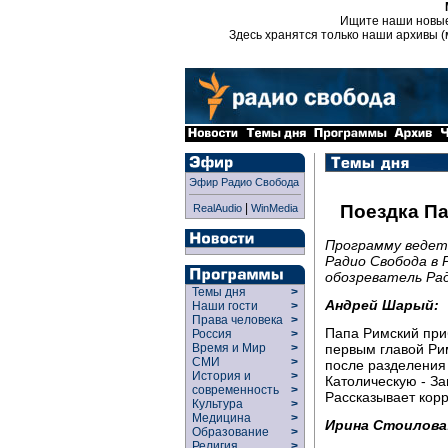
Ищите наши новы
Здесь хранятся только наши архивы (
Эфир Радио Свобода
|
Поездка П
RealAudio
WinMedia
Программу ведет
Радио Свобода в
обозреватель Рад
Темы дня
>
Андрей Шарый:
Наши гости
>
Права человека
>
Папа Римский при
Россия
>
первым главой Ри
Время и Мир
>
СМИ
>
после разделения 
История и
>
Католическую - За
современность
>
Рассказывает кор
Культура
>
Медицина
>
Ирина Стоилова
Образование
>
Религия
>