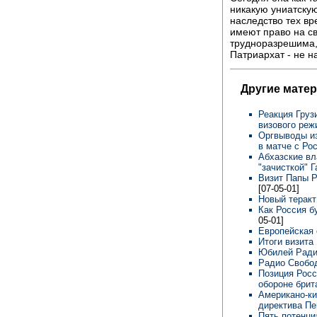
никакую униатскую
наследство тех вре
имеют право на с
трудноразрешима, 
Патриархат - не н
Другие мате
Реакция Груз
визового ре
Оргвыводы и
в матче с Ро
Абхазские вл
"зачисткой" 
Визит Папы Р
[07-05-01]
Новый терак
Как Россия б
05-01]
Европейская 
Итоги визита
Юбилей Ради
Радио Свобо
Позиция Росс
обороне брит
Американо-ки
директива Пе
Пять потенци