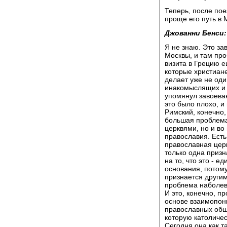
Теперь, после пое
проще его путь в 
Джованни Бенси:
Я не знаю. Это зав
Москвы, и там про
визита в Грецию е
которые христиане
делает уже не оди
инакомыслящих и т
упомянул завоева
это было плохо, и
Римский, конечно,
большая проблема
церквями, но и во
православия. Есть
православная церк
только одна приз
на то, что это - е
основания, потому
признается други
проблема наболевш
И это, конечно, п
основе взаимопон
православных общи
которую католичес
Сегодня она как т