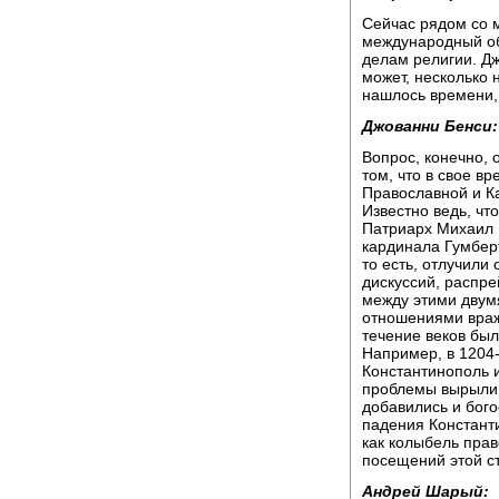
Сейчас рядом со 
международный об
делам религии. Дж
может, несколько 
нашлось времени,
Джованни Бенси:
Вопрос, конечно, 
том, что в свое в
Православной и Ка
Известно ведь, чт
Патриарх Михаил К
кардинала Гумбер
то есть, отлучили 
дискуссий, распре
между этими двум
отношениями вражд
течение веков бы
Например, в 1204-
Константинополь и
проблемы вырыли 
добавились и бог
падения Констант
как колыбель прав
посещений этой с
Андрей Шарый: