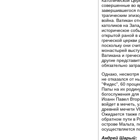
Католической Церк
совершенные во вр
завершившегося п
трагическим эпиз
война. Ватикан от
католиков на Зап
историческое собы
открытой раной в
греческой церкви
поскольку они счи
монастырей высту
Ватикана и гречес
другие представит
обязательно затр
Однако, несмотря
не отказался от н
"Фидес", 60 проце
Папы на их родину
богослужения для 
Иоанн Павел Втор
войдет в мечеть, 
древней мечети VI
Ожидается также 
обратном пути в Р
острове Мальта, 
осуществляется п
Андрей Шарый: